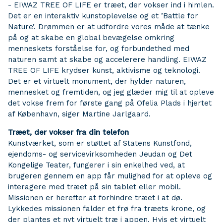
- EIWAZ TREE OF LIFE er træet, der vokser ind i himlen.
Det er en interaktiv kunstoplevelse og et ’Battle for
Nature’. Drømmen er at udfordre vores måde at tænke
på og at skabe en global bevægelse omkring
menneskets forståelse for, og forbundethed med
naturen samt at skabe og accelerere handling. EIWAZ
TREE OF LIFE krydser kunst, aktivisme og teknologi.
Det er et virtuelt monument, der hylder naturen,
mennesket og fremtiden, og jeg glæder mig til at opleve
det vokse frem for første gang på Ofelia Plads i hjertet
af København, siger Martine Jarlgaard.
Træet, der vokser fra
din telefon
Kunstværket, som er støttet af Statens Kunstfond,
ejendoms- og servicevirksomheden Jeudan og Det
Kongelige Teater, fungerer i sin enkelhed ved, at
brugeren gennem en app får mulighed for at opleve og
interagere med træet på sin tablet eller mobil.
Missionen er herefter at forhindre træet i at dø.
Lykkedes missionen falder et frø fra træets krone, og
der plantes et nyt virtuelt træ i appen. Hvis et virtuelt