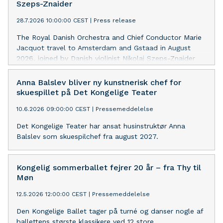
Szeps-Znaider
28.7.2026 10:00:00 CEST
|
Press release
The Royal Danish Orchestra and Chief Conductor Marie
Jacquot travel to Amsterdam and Gstaad in August
2026, joined by Danish violinist Nikolaj Szeps-Znaider
for concerts at the Concertgebouw and Menuhin
Festival Gstaad.
Anna Balslev bliver ny kunstnerisk chef for
skuespillet på Det Kongelige Teater
10.6.2026 09:00:00 CEST
|
Pressemeddelelse
Det Kongelige Teater har ansat husinstruktør Anna
Balslev som skuespilchef fra august 2027.
Kongelig sommerballet fejrer 20 år – fra Thy til
Møn
12.5.2026 12:00:00 CEST
|
Pressemeddelelse
Den Kongelige Ballet tager på turné og danser nogle af
ballettens største klassikere ved 12 store