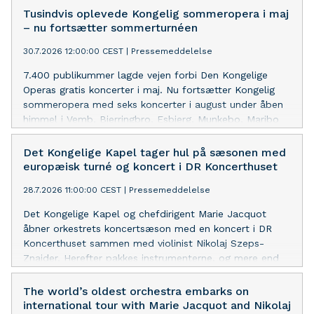
Tusindvis oplevede Kongelig sommeropera i maj
– nu fortsætter sommerturnéen
30.7.2026 12:00:00 CEST
|
Pressemeddelelse
7.400 publikummer lagde vejen forbi Den Kongelige
Operas gratis koncerter i maj. Nu fortsætter Kongelig
sommeropera med seks koncerter i august under åben
himmel i Vemb, Bjerringbro, Esbjerg, Munkebo, Maribo
og Rungsted.
Det Kongelige Kapel tager hul på sæsonen med
europæisk turné og koncert i DR Koncerthuset
28.7.2026 11:00:00 CEST
|
Pressemeddelelse
Det Kongelige Kapel og chefdirigent Marie Jacquot
åbner orkestrets koncertsæson med en koncert i DR
Koncerthuset sammen med violinist Nikolaj Szeps-
Znaider. Herefter pakkes instrumenterne, og mere end
100 musikere tager videre på turné til Concertgebouw i
Amsterdam og Menuhin Festivalen i Gstaad.
The world’s oldest orchestra embarks on
international tour with Marie Jacquot and Nikolaj