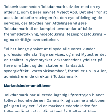
Tolkevirksomheden Tolkdanmark udvider med en ny
afdeling, som bærer navnet Mylect ApS. Det sker for at
adskille tolkeforretningen fra den nye afdeling og de
services, der tilbydes her. Afdelingen vil gøre
Tolkdanmark til en komplet leverandør af både
fremmødetolkning, videotolkning, tegnsprogstolkning –
og nu skriftlige oversættelser.
”Vi har længe ønsket at tilbyde alle vores kunder
professionelle skriftlige services, og med Mylect er det
en realitet. Mylect styrker virksomhedens ydelser på
flere områder, og den skaber en fantastisk
synergieffekt i vores virksomhed”, fortæller Philip Aller,
administrerende direktør i Tolkdanmark.
Markedsleder-ambitioner
Tolkdanmark har allerede lagt sig i førertrøjen blandt
tolkevirksomhederne i Danmark, og samme ambitioner
går igen i Mylect: ”Vi er markedsledende inden for
tolkeområdet, og nu går vi benhårdt efter at blive