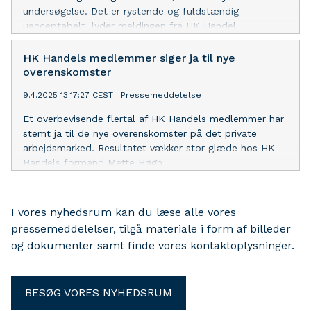
undersøgelse. Det er rystende og fuldstændig
uacceptabelt, lyder meldingen fra HK Handel.
HK Handels medlemmer siger ja til nye
overenskomster
9.4.2025 13:17:27 CEST
|
Pressemeddelelse
Et overbevisende flertal af HK Handels medlemmer har
stemt ja til de nye overenskomster på det private
arbejdsmarked. Resultatet vækker stor glæde hos HK
Handels formand Mette Høgh.
I vores nyhedsrum kan du læse alle vores
pressemeddelelser, tilgå materiale i form af billeder
og dokumenter samt finde vores kontaktoplysninger.
BESØG VORES NYHEDSRUM