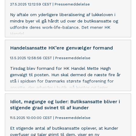
27.5.2025 12:12:59 CEST
|
Pressemeddelelse
Ny aftale om yderligere liberalisering af lukkeloven i
mindre byer vil gå hårdt ud over de butiksansatte og
udfordre deres work-life-balance. Det mener HK
Handel.
Handelsansatte HK’ere genvælger formand
13.5.2025 12:58:56 CEST
|
Pressemeddelelse
Tirsdag blev formand for HK Handel Mette Høgh
genvalgt til posten. Hun skal dermed de næste fire år
stå i spidsen for Danmarks største fagforening for
ansatte, der arbejder i butik, på kontor og lager.
Idiot, møgunge og luder: Butiksansatte bliver i
stigende grad svinet til af kunder
11.5.2025 10:00:00 CEST
|
Pressemeddelelse
Et stigende antal af butiksansatte oplever, at kunder
overfuser og taler grimt til dem, viser en ny