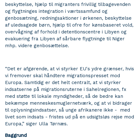
beskyttelse, hjælp til migranters frivillig tilbagevenden
og flygtninges integration i værtssamfund og
genbosætning, redningsaktioner i ørkenen, beskyttelse
af uledsagede børn, hjælp til ofre for kønsbaseret vold,
overvågning af forhold i detentionscentre i Libyen og
evakuering fra Libyen af sårbare flygtninge til Niger
mhp. videre genbosættelse.
“Det er afgørende, at vi styrker EU's ydre grænser, hvis
vi fremover skal håndtere migrationspresset mod
Europa. Samtidig er det helt centralt, at vi styrker
indsatserne på migrationsruterne i Sahelregionen, fx
med støtte til lokale myndigheder, så de bedre kan
bekæmpe menneskesmuglernetværk, og at vi bidrager
til oplysningsindsatser, så unge afrikanere ikke - med
livet som indsats - fristes ud på en udsigtsløs rejse mod
Europa,” siger Ulla Tørnæs.
Baggrund