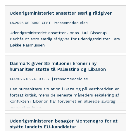
Udenrigsministeriet ansætter særlig rådgiver
1.8.2026 09:00:00 CEST
|
Pressemeddelelse
Udenrigsministeriet ansætter Jonas Juul Bisserup
Bechfeldt som særlig rådgiver for udenrigsminister Lars
Løkke Rasmussen
Danmark giver 85 millioner kroner i ny
humanitær støtte til Palæstina og Libanon
13.7.2026 08:24:50 CEST
|
Pressemeddelelse
Den humanitære situation i Gaza og på Vestbredden er
fortsat kritisk, mens de seneste måneders eskalering af
konflikten i Libanon har forværret en allerede alvorlig
humanitær krise.
Udenrigsministeren besøger Montenegro for at
støtte landets EU-kandidatur