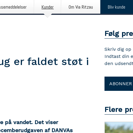
ssemeddelelser
Kunder
Om Via Ritzau
Bliv kunde
Følg pr
Skriv dig op
Indtast din 
 er faldet støt i
den udsendt
ABONNER
Flere p
re på vandet. Det viser
 decemberudgaven af DANVAs