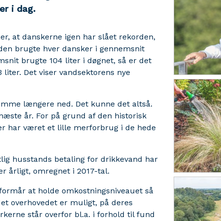
r i dag.
er, at danskerne igen har slået rekorden,
iden brugte hver dansker i gennemsnit
msnit brugte 104 liter i døgnet, så er det
3 liter. Det viser vandsektorens nye
 komme længere ned. Det kunne det altså.
næste år. For på grund af den historisk
 har været et lille merforbrug i de hede
tlig husstands betaling for drikkevand har
r årligt, omregnet i 2017-tal.
e formår at holde omkostningsniveauet så
det overhovedet er muligt, på deres
rne står overfor bl.a. i forhold til fund