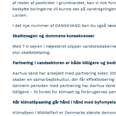
af rester af pesticider i grundvandet, kan vi nok for
beskytte boringerne vil kunne ses på vandregninge
Larsen.
I det nye nummer af DANSKVAND kan du også læs
Skattesagen og dommens konsekvenser
Med 7-0 sejren i Højesteret slipper vandselskaber
stor skattebetaling.
Partnering i vandsektoren er både billigere og bed
Aarhus Vand har arbejdet med partnering siden 200
skaber en samarbejdskultur, der får effektivisering o
Gennem perioden med partnering har Aarhus Vand ef
tidligere – til fordel for klimaet og forbrugernes pe
Når klimatilpasning går hånd i hånd med byfornyels
KlimaByen i Middelfart er Danmarks største demons