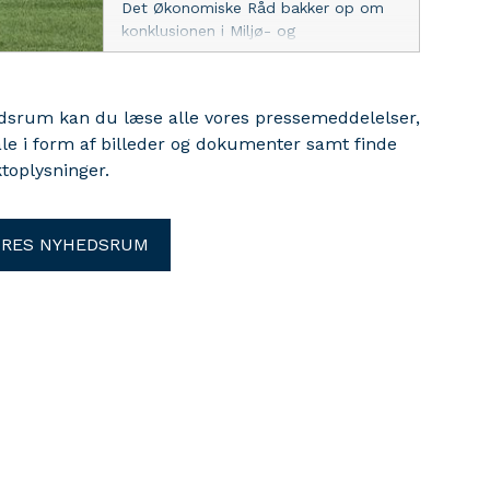
Det Økonomiske Råd bakker op om
konklusionen i Miljø- og
Ligestillingsministeriet analyse af
regulering af drikkevand, at det er
billigere for samfundet at beskytte
edsrum kan du læse alle vores pressemeddelelser,
grundvandet end at rense drikkevand.
ale i form af billeder og dokumenter samt finde
Vurderingen flugter DANVAs ønske
toplysninger.
om at sikre rent drikkevand billigt og
effektivt.
ORES NYHEDSRUM