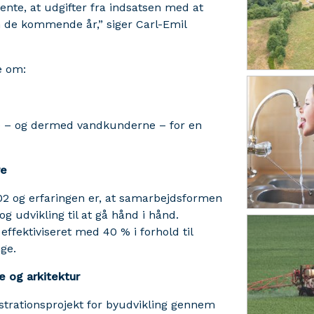
vente, at udgifter fra indsatsen med at
n de kommende år,” siger Carl-Emil
e om:
ne – og dermed vandkunderne – for en
re
2 og erfaringen er, at samarbejdsformen
g udvikling til at gå hånd i hånd.
fektiviseret med 40 % i forhold til
nge.
e og arkitektur
trationsprojekt for byudvikling gennem