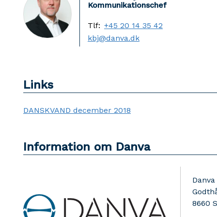
Kommunikationschef
Tlf:
+45 20 14 35 42
kbj@danva.dk
Links
DANSKVAND december 2018
Information om Danva
Danva
Godthå
8660
S