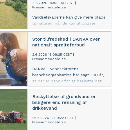
11.6.2026 06:00:00 CEST
|
Pressemeddelelse
Vandselskaberne kan give mere plads
til naturen, når de klimatilpasser
Danmark. Men værdierne af blandt
andet styrket biodiversitet og CO₂-
Stor tilfredshed i DANVA over
reduktioner tæller stadig ikke med,
nationalt sprøjteforbud
når det skal vurderes,
om milliardprojekterne er
2.6.2026 16:09:25 CEST
|
Pressemeddelelse
hensigtsmæssige i forhold til
samfundsøkonomi.
DANVA - vandsektorens
brancheorganisation har sagt i 30 år,
at der er behov for at beskytte det
grundvand, vi indvinder til drikkevand.
Nu indfører den nye SFSMR-regering
Beskyttelse af grundvand er
et nationalt sprøjteforbud i de
billigere end rensning af
grundvandsdannende områder.
drikkevand
26.5.2026 12:00:22 CEST
|
Pressemeddelelse