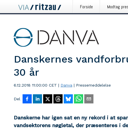
Forside
Modtag pre
Danskernes vandforbrug
30 år
6.12.2018 11:00:00 CET
|
Danva
|
Pressemeddelelse
Del
Danskerne har igen sat en ny rekord i at spa
vandsektorens nøgletal, der præsenteres i