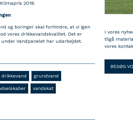
 Klimapris 2018.
ingen
 og boringer skal forhindre, at vi igen
I vores nyh
od vores drikkevandskvalitet. Det er
tilgå materi
 under Vandpanelet har udarbejdet.
vores kontak
BESØG V
drikkevand
grundvand
ndselskaber
vandskat