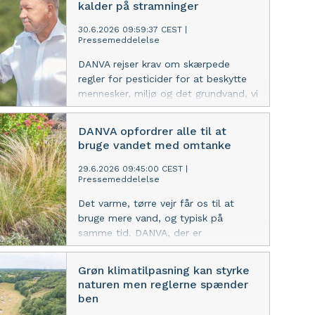
kalder på stramninger
30.6.2026 09:59:37 CEST
|
Pressemeddelelse
DANVA rejser krav om skærpede
regler for pesticider for at beskytte
mennesker, miljø og det grundvand, vi
indvinder til drikkevand. Det sker i
lyset af alarmerende tal om
DANVA opfordrer alle til at
overtrædelser hos virksomheder, der
bruge vandet med omtanke
håndterer eller sælger pesticider.
29.6.2026 09:45:00 CEST
|
Pressemeddelelse
Det varme, tørre vejr får os til at
bruge mere vand, og typisk på
samme tid. DANVA, der er
brancheorganisation for Danmarks
vandselskaber, opfordrer til at bruge
Grøn klimatilpasning kan styrke
vandet med omtanke, så der er nok
naturen men reglerne spænder
til alle.
ben