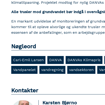
klimatilpasning. Projektet modtog for nylig DANVAs
Alle trusler mod grundvandet bør indgå i overvågn
En markant udvidelse af monitoreringen af grundvand
kommer til at opleve alvorlige og ukendte trusler m
essensen af de anbefalinger, som en arbejdsgruppe
Nøgleord
Carl-Emil Larsen
DANVA
DANVAs Klimapris
Vandpanelet
vandregning
vandsektoren
Va
Kontakter
Karsten Bjørno