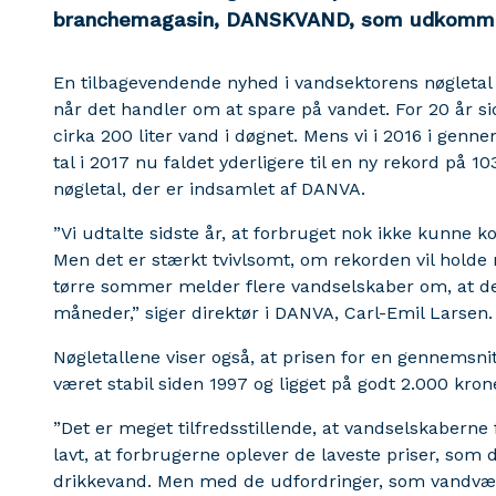
branchemagasin, DANSKVAND, som udkomme
En tilbagevendende nyhed i vandsektorens nøgletal 
når det handler om at spare på vandet. For 20 år s
cirka 200 liter vand i døgnet. Mens vi i 2016 i genne
tal i 2017 nu faldet yderligere til en ny rekord på 10
nøgletal, der er indsamlet af DANVA.
”Vi udtalte sidste år, at forbruget nok ikke kunne
Men det er stærkt tvivlsomt, om rekorden vil holde 
tørre sommer melder flere vandselskaber om, at der
måneder,” siger direktør i DANVA, Carl-Emil Larsen.
Nøgletallene viser også, at prisen for en gennemsni
været stabil siden 1997 og ligget på godt 2.000 krone
”Det er meget tilfredsstillende, at vandselskabern
lavt, at forbrugerne oplever de laveste priser, som 
drikkevand. Men med de udfordringer, som vandværke