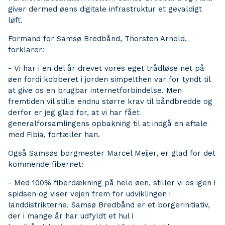
giver dermed øens digitale infrastruktur et gevaldigt
løft.
Formand for Samsø Bredbånd, Thorsten Arnold,
forklarer:
- Vi har i en del år drevet vores eget trådløse net på
øen fordi kobberet i jorden simpelthen var for tyndt til
at give os en brugbar internetforbindelse. Men
fremtiden vil stille endnu større krav til båndbredde og
derfor er jeg glad for, at vi har fået
generalforsamlingens opbakning til at indgå en aftale
med Fibia, fortæller han.
Også Samsøs borgmester Marcel Meijer, er glad for det
kommende fibernet:
- Med 100% fiberdækning på hele øen, stiller vi os igen i
spidsen og viser vejen frem for udviklingen i
landdistrikterne. Samsø Bredbånd er et borgerinitiativ,
der i mange år har udfyldt et hul i