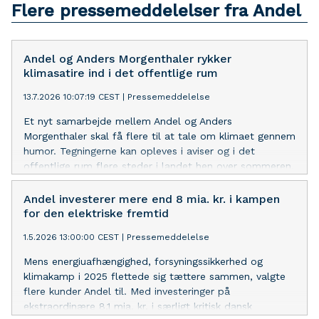
Flere pressemeddelelser fra Andel
Andel og Anders Morgenthaler rykker
klimasatire ind i det offentlige rum
13.7.2026 10:07:19 CEST
|
Pressemeddelelse
Et nyt samarbejde mellem Andel og Anders
Morgenthaler skal få flere til at tale om klimaet gennem
humor. Tegningerne kan opleves i aviser og i det
offentlige rum flere steder i landet hen over sommeren.
Andel investerer mere end 8 mia. kr. i kampen
for den elektriske fremtid
1.5.2026 13:00:00 CEST
|
Pressemeddelelse
Mens energiuafhængighed, forsyningssikkerhed og
klimakamp i 2025 flettede sig tættere sammen, valgte
flere kunder Andel til. Med investeringer på
ekstraordinære 8,1 mia. kr. i særligt kritisk dansk