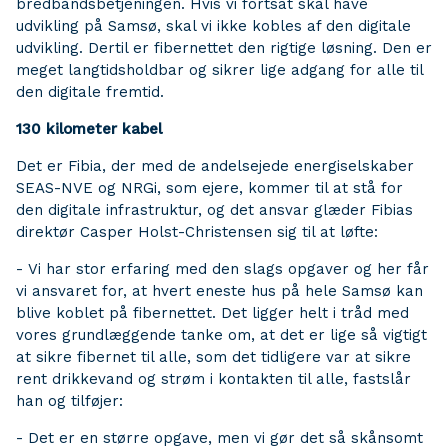
bredbåndsbetjeningen. Hvis vi fortsat skal have
udvikling på Samsø, skal vi ikke kobles af den digitale
udvikling. Dertil er fibernettet den rigtige løsning. Den er
meget langtidsholdbar og sikrer lige adgang for alle til
den digitale fremtid.
130 kilometer kabel
Det er Fibia, der med de andelsejede energiselskaber
SEAS-NVE og NRGi, som ejere, kommer til at stå for
den digitale infrastruktur, og det ansvar glæder Fibias
direktør Casper Holst-Christensen sig til at løfte:
- Vi har stor erfaring med den slags opgaver og her får
vi ansvaret for, at hvert eneste hus på hele Samsø kan
blive koblet på fibernettet. Det ligger helt i tråd med
vores grundlæggende tanke om, at det er lige så vigtigt
at sikre fibernet til alle, som det tidligere var at sikre
rent drikkevand og strøm i kontakten til alle, fastslår
han og tilføjer:
- Det er en større opgave, men vi gør det så skånsomt