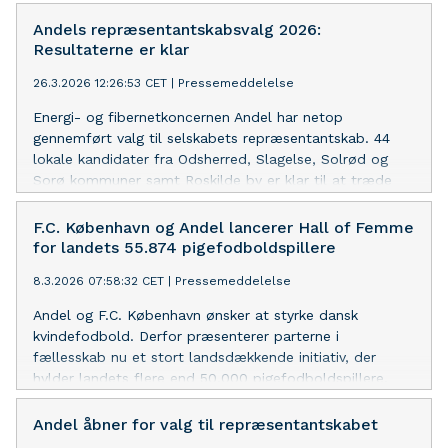
infrastruktur insisterer koncernen på at accelerere
elektrificeringen af samfundet. Samtidig skal
Andels repræsentantskabsvalg 2026:
indtjeningen øges.
Resultaterne er klar
26.3.2026 12:26:53 CET
|
Pressemeddelelse
Energi- og fibernetkoncernen Andel har netop
gennemført valg til selskabets repræsentantskab. 44
lokale kandidater fra Odsherred, Slagelse, Solrød og
Sorø kommuner samt Roskilde by er klar til at træde
ind og deltage i repræsentantskabets arbejde.
F.C. København og Andel lancerer Hall of Femme
for landets 55.874 pigefodboldspillere
8.3.2026 07:58:32 CET
|
Pressemeddelelse
Andel og F.C. København ønsker at styrke dansk
kvindefodbold. Derfor præsenterer parterne i
fællesskab nu et stort landsdækkende initiativ, der
hylder landets flere end 50.000 pigefodboldspillere.
Andel åbner for valg til repræsentantskabet