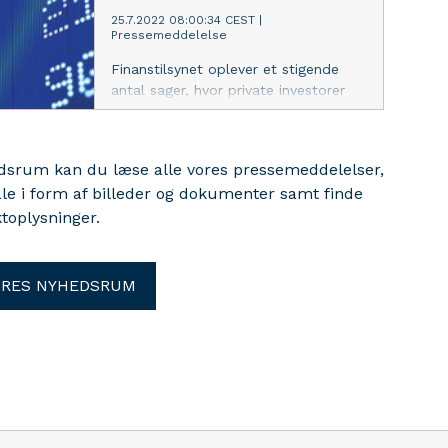
pensionsordninger til private aftaler.
25.7.2022 08:00:34 CEST
|
Pressemeddelelse
Og det strider mod kundens interesse
og god skik.
Finanstilsynet oplever et stigende
antal sager, hvor private investorer
handler værdipapirer med sig selv på
markederne, og dermed begår wash
trading. Finanstilsynet advarer
edsrum kan du læse alle vores pressemeddelelser,
investorer om at begå wash trades,
ale i form af billeder og dokumenter samt finde
da det er ulovligt og kan føre til
toplysninger.
fængselsstraf.
ORES NYHEDSRUM