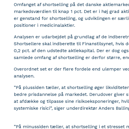
Omfanget af shortselling på det danske aktiemarked 
markedsværdien til knap 1 pct. Det er i høj grad akt
er genstand for shortselling, og udviklingen er særli
positioner i medicinalaktier.
Analysen er udarbejdet på grundlag af de indberetn
Shortsellere skal indberette til Finanstilsynet, hvis 
0,2 pct. af den udstedte aktiekapital. Der er dog ogs
samlede omfang af shortselling er derfor større, end
Overordnet set er der flere fordele end ulemper ved 
analysen.
”På plussiden tæller, at shortselling øger likviditet
bedre prisdannelse på markedet. Derudover giver s
at afdække og tilpasse sine risikoeksponeringer, hv
systemiske risici”, siger underdirektør Anders Ballin
”På minussiden tæller, at shortselling i et stresse