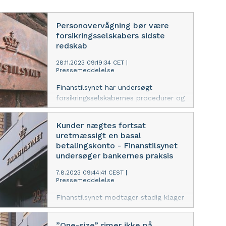
Personovervågning bør være
forsikringsselskabers sidste
redskab
28.11.2023 09:19:34 CET
|
Pressemeddelelse
Finanstilsynet har undersøgt
forsikringsselskabernes procedurer og
praksis for personovervågning af
skadelidte kunder. Konklusionen er, at
Kunder nægtes fortsat
de undersøgte selskaber generelt
uretmæssigt en basal
overholder reglerne i god skik og
betalingskonto - Finanstilsynet
undersøgelsesbekendtgørelsen.
undersøger bankernes praksis
7.8.2023 09:44:41 CEST
|
Pressemeddelelse
Finanstilsynet modtager stadig klager
fra bankkunder, der ikke får den
adgang til den basale betalingskonto,
”One-size” rimer ikke på