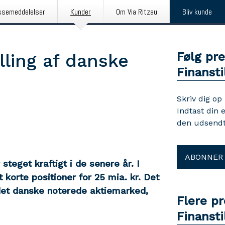
ssemeddelelser
Kunder
Om Via Ritzau
Bliv kunde
Følg pr
lling af danske
Finansti
Skriv dig op
Indtast din 
den udsendt
ABONNER
steget kraftigt i de senere år. I
 korte positioner for 25 mia. kr. Det
f det danske noterede aktiemarked,
Flere p
Finansti