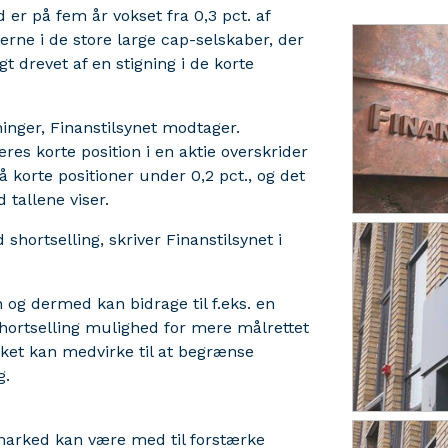
er på fem år vokset fra 0,3 pct. af
ierne i de store large cap-selskaber, der
gt drevet af en stigning i de korte
inger, Finanstilsynet modtager.
deres korte position i en aktie overskrider
å korte positioner under 0,2 pct., og det
 tallene viser.
shortselling, skriver Finanstilsynet i
en og dermed kan bidrage til f.eks. en
hortselling mulighed for mere målrettet
ilket kan medvirke til at begrænse
g.
t marked kan være med til forstærke