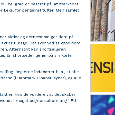
l i høj grad er baseret på, at markedet
er f.eks. for pengeinstitutter. Men samlet
 låner aktier og dernæst sælger dem på
 aktier tilbage. Det sker ved at købe dem
ren. Alternativt kan shortselleren
tie. En shortseller tjener på sin korte
lling. Reglerne indebærer bl.a., at alle
ederne (i Danmark Finanstilsynet), og alle
ktier, hvis de vurderer, at det skaber
vendt i meget begrænset omfang i EU