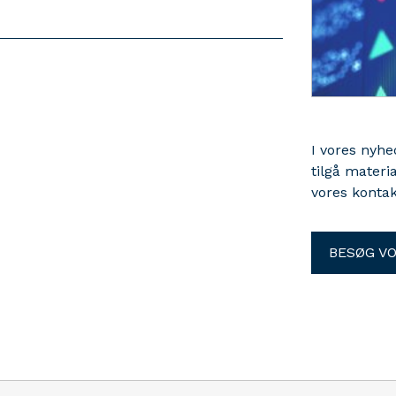
I vores nyh
tilgå materi
vores kontak
BESØG V