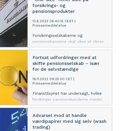
som lovgivningen sikrer dem.
forsikrings- og
Finanstilsynet har tidligere
pensionsprodukter
indskærpet reglerne overfor
bankerne, og vil nu undersøge,
13.6.2023 08:40:15 CEST
|
Pressemeddelelse
hvordan bankerne håndterer reglerne.
Forsikringsselskaberne og
pensionskasserne skal sikre at deres
produkter passer til definerede
målgrupper. Processerne for
Fortsat udfordringer med at
produktudvikling skal ikke kun gælde
skifte pensionsselskab – især
på papiret, de skal virke i praksis. En
for de selvstændige
ny undersøgelse fra Finanstilsynet
viser, at branchen i praksis fortsat
18.11.2022 09:25:00 CET
|
Pressemeddelelse
mangler at tage skridtet fuldt ud og
rent faktisk kortlægge målgrupperne.
Finanstilsynet har undersøgt, hvilke
hindringer pensionskunderne møder,
når de ønsker at flytte deres
pensionsopsparing til et nyt selskab.
Advarsel mod at handle
Konklusionen er, at især selvstændige
værdipapirer med sig selv (wash
har svært ved at få overført deres
trading)
hvilende, obligatoriske