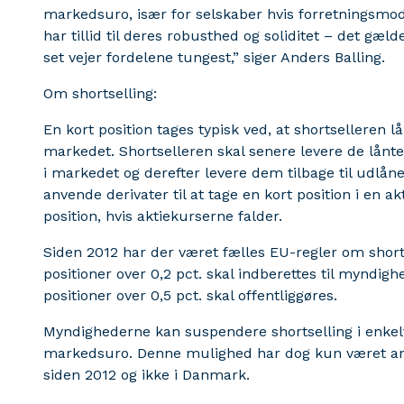
markedsuro, især for selskaber hvis forretningsmode
har tillid til deres robusthed og soliditet – det gæld
set vejer fordelene tungest,” siger Anders Balling.
Om shortselling:
En kort position tages typisk ved, at shortselleren
markedet. Shortselleren skal senere levere de lånte
i markedet og derefter levere dem tilbage til udlåne
anvende derivater til at tage en kort position i en ak
position, hvis aktiekurserne falder.
Siden 2012 har der været fælles EU-regler om shortse
positioner over 0,2 pct. skal indberettes til myndigh
positioner over 0,5 pct. skal offentliggøres.
Myndighederne kan suspendere shortselling i enkelta
markedsuro. Denne mulighed har dog kun været an
siden 2012 og ikke i Danmark.