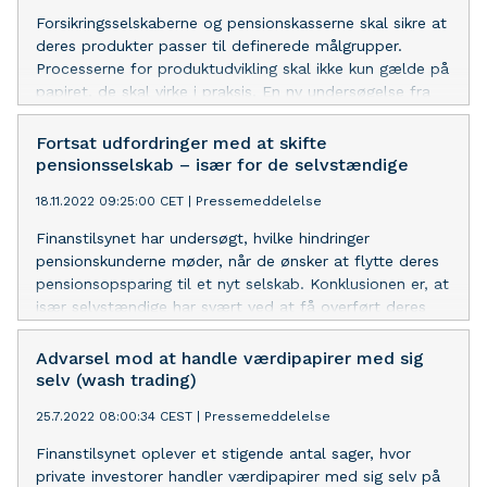
Forsikringsselskaberne og pensionskasserne skal sikre at
deres produkter passer til definerede målgrupper.
Processerne for produktudvikling skal ikke kun gælde på
papiret, de skal virke i praksis. En ny undersøgelse fra
Finanstilsynet viser, at branchen i praksis fortsat
mangler at tage skridtet fuldt ud og rent faktisk
Fortsat udfordringer med at skifte
kortlægge målgrupperne.
pensionsselskab – især for de selvstændige
18.11.2022 09:25:00 CET
|
Pressemeddelelse
Finanstilsynet har undersøgt, hvilke hindringer
pensionskunderne møder, når de ønsker at flytte deres
pensionsopsparing til et nyt selskab. Konklusionen er, at
især selvstændige har svært ved at få overført deres
hvilende, obligatoriske pensionsordninger til private
aftaler. Og det strider mod kundens interesse og god
Advarsel mod at handle værdipapirer med sig
skik.
selv (wash trading)
25.7.2022 08:00:34 CEST
|
Pressemeddelelse
Finanstilsynet oplever et stigende antal sager, hvor
private investorer handler værdipapirer med sig selv på