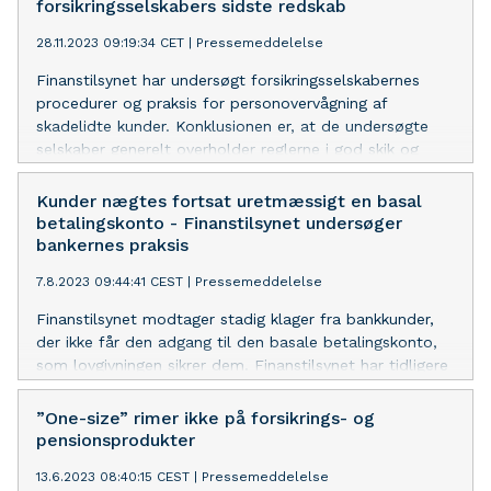
forsikringsselskabers sidste redskab
28.11.2023 09:19:34 CET
|
Pressemeddelelse
Finanstilsynet har undersøgt forsikringsselskabernes
procedurer og praksis for personovervågning af
skadelidte kunder. Konklusionen er, at de undersøgte
selskaber generelt overholder reglerne i god skik og
undersøgelsesbekendtgørelsen.
Kunder nægtes fortsat uretmæssigt en basal
betalingskonto - Finanstilsynet undersøger
bankernes praksis
7.8.2023 09:44:41 CEST
|
Pressemeddelelse
Finanstilsynet modtager stadig klager fra bankkunder,
der ikke får den adgang til den basale betalingskonto,
som lovgivningen sikrer dem. Finanstilsynet har tidligere
indskærpet reglerne overfor bankerne, og vil nu
undersøge, hvordan bankerne håndterer reglerne.
”One-size” rimer ikke på forsikrings- og
pensionsprodukter
13.6.2023 08:40:15 CEST
|
Pressemeddelelse