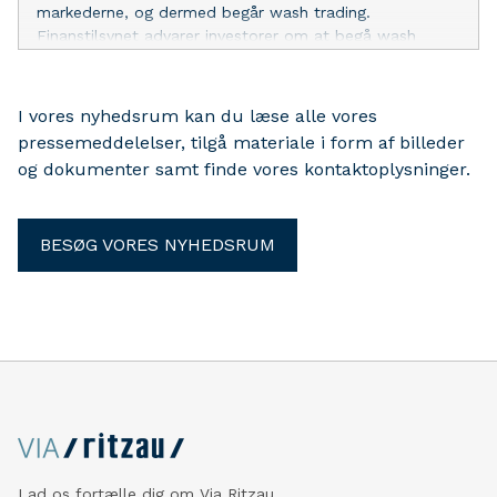
markederne, og dermed begår wash trading.
Finanstilsynet advarer investorer om at begå wash
trades, da det er ulovligt og kan føre til fængselsstraf.
I vores nyhedsrum kan du læse alle vores
pressemeddelelser, tilgå materiale i form af billeder
og dokumenter samt finde vores kontaktoplysninger.
BESØG VORES NYHEDSRUM
Lad os fortælle dig om Via Ritzau