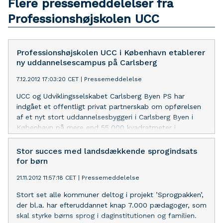
Flere pressemeddelelser fra
Professionshøjskolen UCC
Professionshøjskolen UCC i København etablerer
ny uddannelsescampus på Carlsberg
7.12.2012 17:03:20 CET
|
Pressemeddelelse
UCC og Udviklingsselskabet Carlsberg Byen PS har
indgået et offentligt privat partnerskab om opførelsen
af et nyt stort uddannelsesbyggeri i Carlsberg Byen i
København på mere end 55.000 kvadratmeter i
Carlsberg Byen i København.
Stor succes med landsdækkende sprogindsats
for børn
21.11.2012 11:57:18 CET
|
Pressemeddelelse
Stort set alle kommuner deltog i projekt ’Sprogpakken’,
der bl.a. har efteruddannet knap 7.000 pædagoger, som
skal styrke børns sprog i daginstitutionen og familien.