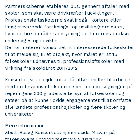
Partnerskaberne etableres bl.a. gennem aftaler med
skoler, som skal være drivkræfter i udviklingen.
Professionsløftsskolerne skal indgå i kortere eller
længerevarende forsknings- og udviklingsprojekter,
hvor de fire områders betydning for lærernes praksis
undersøges og udvikles.
Derfor inviterer konsortiet nu interesserede folkeskoler
til at melde sig til et projekt, hvor målet er, at 15
folkeskoler udnævnes til professionsløftskoler med
virkning fra skoleåret 2011/2012.
Konsortiet vil arbejde for at få tilført midler til arbejdet
med professionsløftskolerne som led i opfølgningen på
regeringens 360 graders eftersyn af folkeskolen og
satser på at kunne udvide engagementet til at omfatte
alle landets professionshøjskoler og flere skoler og
universiteter.
Mere information:
&bull; Besøg Konsortiets hjemmeside "4 svar på
folkeskolens udfordringer" www.4svar.dk