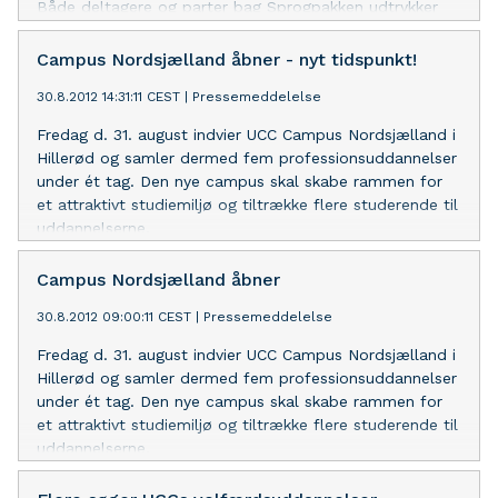
Både deltagere og parter bag Sprogpakken udtrykker
stor tilfredshed, og indsatsen fortsætter lokalt, viser
evalueringen af det netop afsluttede projekt.
Campus Nordsjælland åbner - nyt tidspunkt!
30.8.2012 14:31:11 CEST
|
Pressemeddelelse
Fredag d. 31. august indvier UCC Campus Nordsjælland i
Hillerød og samler dermed fem professionsuddannelser
under ét tag. Den nye campus skal skabe rammen for
et attraktivt studiemiljø og tiltrække flere studerende til
uddannelserne.
Campus Nordsjælland åbner
30.8.2012 09:00:11 CEST
|
Pressemeddelelse
Fredag d. 31. august indvier UCC Campus Nordsjælland i
Hillerød og samler dermed fem professionsuddannelser
under ét tag. Den nye campus skal skabe rammen for
et attraktivt studiemiljø og tiltrække flere studerende til
uddannelserne.