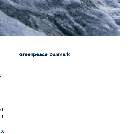
Greenpeace Danmark
n
g
af
.I
le