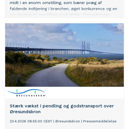
midt i en enorm omstilling, som bærer præg af
faldende indtjening i branchen, øget konkurrence og en
accelererende omstilling mod elbiler. Omsætningen
steg til 10,6 milliarder kroner (2024: 9,9 mia. kr.), mens
resultatet før skat udgør 336 millioner kroner (2024:
335 mio. kr.). Årets resultat hos Ejner Hessel Holding
A/S lander på 261 millioner kroner. Dermed fastholder
familievirksomheden niveauet fra året før. - Vi leverer et
meget tilfredsstillende resultat i en branche, hvor
indtjeningen generelt er under pres, og hvor der sker
store strukturelle ændringer på grund af elektrificering
og øget konkurrence. Det vidner om en stærk forretning
med dygtige medarbejdere og om en organisation, der
formår at tilpasse sig, når udfordringerne dukker op,
fortæller administrerende direktør i Ejner Hessel
Holding A/S, Benjamin Mahr. Stabilt eftermarked og
vækst i bilsalget styrker forre
Stærk vækst i pendling og godstransport over
Øresundsbron
23.4.2026 08:55:00 CEST
|
Øresundsbron
|
Pressemeddelelse