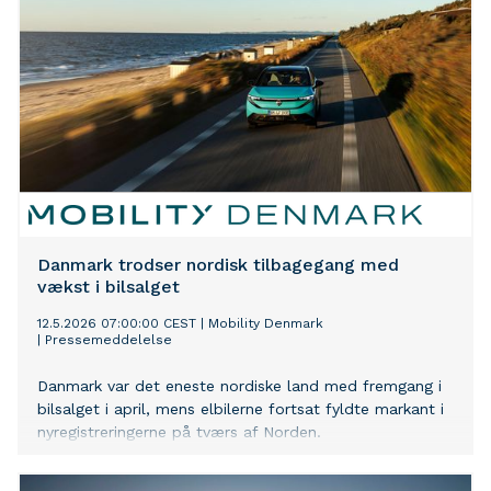
oppfyllelse av EUs utslippskrav MAN Truck & Bus viser
sitt brede utvalg av kjøretøy og tjenester på Transpotec
Logitec 2026 i Milano, med fokus på elektromobilitet
og avkarbonisering
Danmark trodser nordisk tilbagegang med
vækst i bilsalget
12.5.2026 07:00:00 CEST
|
Mobility Denmark
|
Pressemeddelelse
Danmark var det eneste nordiske land med fremgang i
bilsalget i april, mens elbilerne fortsat fyldte markant i
nyregistreringerne på tværs af Norden.