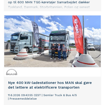
op til 600 MAN TGE-køretøjer Samarbejdet dækker
Tyskland, Danmark, Storbritannien, Polen og senest
Spanien Fælles udvidelse til yderligere markeder
planlagt
Nye 400 kW-ladestationer hos MAN skal gøre
det lettere at elektrificere transporten
11.6.2026 09:43:55 CEST
|
Semler Truck & Bus A/S
|
Pressemeddelelse