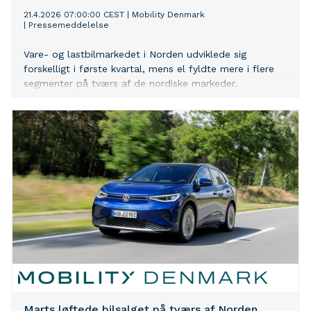
21.4.2026 07:00:00 CEST
|
Mobility Denmark
|
Pressemeddelelse
Vare- og lastbilmarkedet i Norden udviklede sig
forskelligt i første kvartal, mens el fyldte mere i flere
segmenter på tværs af de nordiske markeder.
Marts løftede bilsalget på tværs af Norden