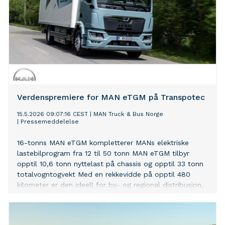
Verdenspremiere for MAN eTGM på Transpotec
15.5.2026 09:07:16 CEST
|
MAN Truck & Bus Norge
|
Pressemeddelelse
16-tonns MAN eTGM kompletterer MANs elektriske
lastebilprogram fra 12 til 50 tonn MAN eTGM tilbyr
opptil 10,6 tonn nyttelast på chassis og opptil 33 tonn
totalvogntogvekt Med en rekkevidde på opptil 480
kilometer er den ideell for by- og regional distribusjon,
kommunale oppgaver og anleggsbruk Elektrisk
distribusjonsbil i 16-tonnssegmentet gir økonomiske
fordeler gjennom reduserte CO₂-avgifter og støtte til