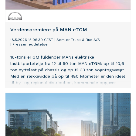
Verdenspremiere på MAN eTGM
18.5.2026 15:06:30 CEST
|
Semler Truck & Bus A/S
|
Pressemeddelelse
16-tons eTGM fuldender MANs elektriske
lastbilportefølje fra 12 til 50 ton MAN eTGM: op til 10,6
ton nyttelast på chassis og op til 33 ton vogntogsvægt
Med en rækkevidde på op til 480 kilometer er den ideel
til by- og regional distribution, kommunale opgaver
samt bygge- og anlægsopgaver Elektrisk
distributionslastbil i 16-tons segmentet: økonomiske
fordele i forhold til CO₂-afgifter og EU’s emissionsmål