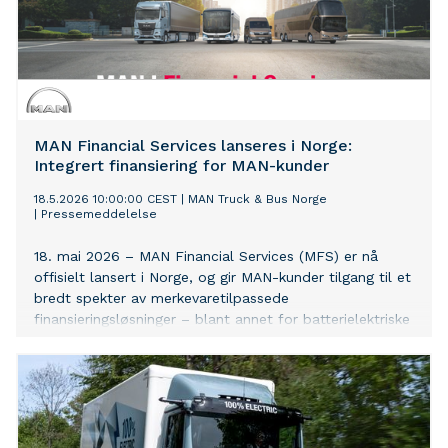
MAN Financial Services lanseres i Norge:
Integrert finansiering for MAN-kunder
18.5.2026 10:00:00 CEST
|
MAN Truck & Bus Norge
|
Pressemeddelelse
18. mai 2026 – MAN Financial Services (MFS) er nå
offisielt lansert i Norge, og gir MAN-kunder tilgang til et
bredt spekter av merkevaretilpassede
finansieringsløsninger – blant annet for batterielektriske
kjøretøy. Lanseringen markerer et viktig steg i MANs
satsing på å forenkle hverdagen for kundene med
tilpassede løsninger.