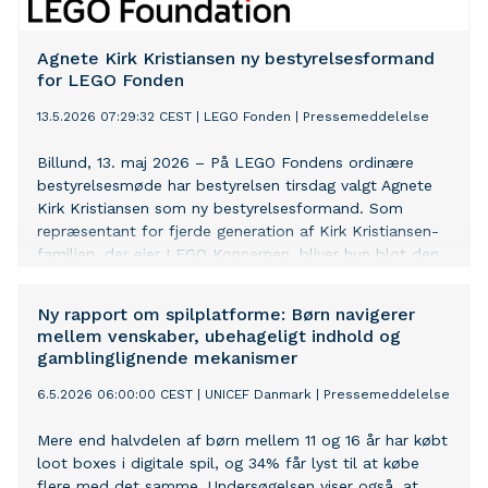
Agnete Kirk Kristiansen ny bestyrelsesformand
for LEGO Fonden
13.5.2026 07:29:32 CEST
|
LEGO Fonden
|
Pressemeddelelse
Billund, 13. maj 2026 – På LEGO Fondens ordinære
bestyrelsesmøde har bestyrelsen tirsdag valgt Agnete
Kirk Kristiansen som ny bestyrelsesformand. Som
repræsentant for fjerde generation af Kirk Kristiansen-
familien, der ejer LEGO Koncernen, bliver hun blot den
femte formand for fonden siden grundlæggelsen i
1986.
Ny rapport om spilplatforme: Børn navigerer
mellem venskaber, ubehageligt indhold og
gamblinglignende mekanismer
6.5.2026 06:00:00 CEST
|
UNICEF Danmark
|
Pressemeddelelse
Mere end halvdelen af børn mellem 11 og 16 år har købt
loot boxes i digitale spil, og 34% får lyst til at købe
flere med det samme. Undersøgelsen viser også, at