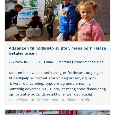
Adgangen til nødhjælp svigter, mens børn i Gaza
betaler prisen
22.7.2026 11:26:10 CEST
|
UNICEF Danmark
|
Pressemeddelelse
Næsten hele Gazas befolkning er fordrevet, adgangen
til nødhjælp er fortsat stærkt begrænset, og børn
risikerer dehydrering, sygdom og underernæring.
Samtidig advarer UNICEF om, at manglende finansiering
og fortsatte adgangsrestriktioner gør det stadig
vanskeligere at nå frem med livreddende hjælp.