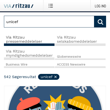
LOG IND
Via Ritzau
Via Ritzau
pressemeddelelser
selskabsmeddelelser
Via Ritzau
myndighedsmeddelelser
Globenewswire
Business Wire
ACCESS Newswire
542
Søgeresultat
unicef