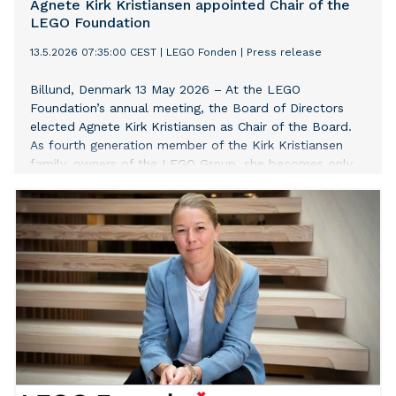
Agnete Kirk Kristiansen appointed Chair of the
LEGO Foundation
13.5.2026 07:35:00 CEST
|
LEGO Fonden
|
Press release
Billund, Denmark 13 May 2026 – At the LEGO
Foundation’s annual meeting, the Board of Directors
elected Agnete Kirk Kristiansen as Chair of the Board.
As fourth generation member of the Kirk Kristiansen
family, owners of the LEGO Group, she becomes only
the fifth Chair of the Foundation since it was founded
in 1986.