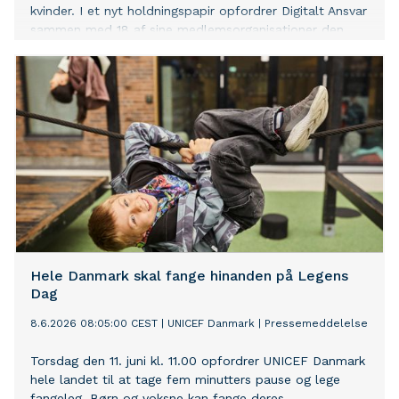
kvinder. I et nyt holdningspapir opfordrer Digitalt Ansvar
sammen med 18 af sine medlemsorganisationer den
danske regering til at arbejde for, at EU følger
anbefalingerne. Særligt tre af anbefalinger er helt
centrale for at skabe en bedre beskyttelse for piger og
kvinder online.
Hele Danmark skal fange hinanden på Legens
Dag
8.6.2026 08:05:00 CEST
|
UNICEF Danmark
|
Pressemeddelelse
Torsdag den 11. juni kl. 11.00 opfordrer UNICEF Danmark
hele landet til at tage fem minutters pause og lege
fangeleg. Børn og voksne kan fange deres