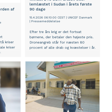
lemlæstet i Sudan i årets første
erden af
90 dage
15.4.2026 06:10:00 CEST
|
UNICEF Danmark
|
Pressemeddelelse
e
Efter tre års krig er det fortsat
et
børnene, der betaler den højeste pris.
tå kriser
Droneangreb står for næsten 80
le kriser
procent af alle drab og kvæstelser i år.
n
amfund og
til at