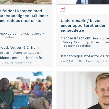
 falder i kampen mod
ørnedødelighed: Millioner
unne reddes med enkle
Underernæring bliver
underrapporteret under
indlæggelse
06:00:00 CET
|
UNICEF Danmark
ddelelse
2.3.2026 11:22:57 CET
|
Hospitals
- Viborg, Silkeborg, Hammel, Ski
|
Pressemeddelelse
indeskiftet og 15 år frem
det at halvere antallet af
Især forhøjet stofskifte og tid
blandt børn under fem år.
vægttab udfordrer hospitaler
 2015 er tempoet i
traditionelle målemetode for
nen aftaget med mere end 60
underernæring, der derfor oft
Den bekymrende udvikling
underrapporteret under
rods for, at mange af
rehabiliteringen, fortæller en
ene kan forhindres med
bag en ny undersøgelse.
s enkle indsatser.