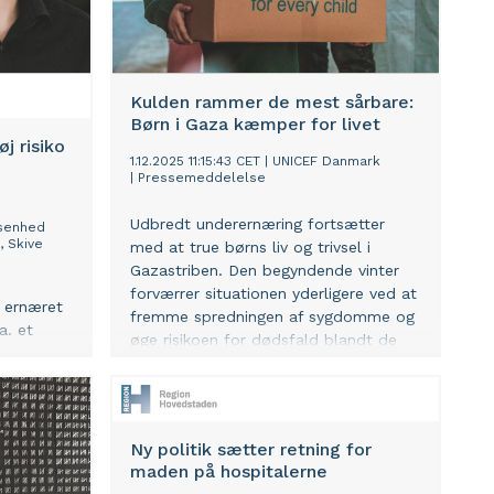
Kulden rammer de mest sårbare:
Børn i Gaza kæmper for livet
j risiko
1.12.2025 11:15:43 CET
|
UNICEF Danmark
e
|
Pressemeddelelse
Udbredt underernæring fortsætter
lsenhed
, Skive
med at true børns liv og trivsel i
Gazastriben. Den begyndende vinter
forværrer situationen yderligere ved at
r ernæret
fremme spredningen af sygdomme og
a. et
øge risikoen for dødsfald blandt de
høj risiko
mest sårbare børn.
 nyt
op
Ny politik sætter retning for
 Midt.
maden på hospitalerne