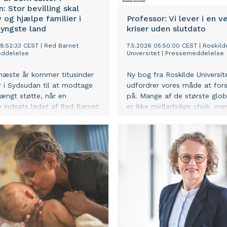
: Stor bevilling skal
v og hjælpe familier i
Professor: Vi lever i en v
 yngste land
kriser uden slutdato
08:52:33 CEST
|
Red Barnet
7.5.2026 05:50:00 CEST
|
Roskild
ddelelse
Universitet
|
Pressemeddelelse
næste år kommer titusinder
Ny bog fra Roskilde Universit
er i Sydsudan til at modtage
udfordrer vores måde at fors
rængt støtte, når en
på. Mange af de største globa
 indsats ledet af Red Barnet
er ikke midlertidige chok, me
idet betragteligt. Over
langvarige tilstande, som s
ennesker kommer til at få
politik endnu ikke er indrettet 
projektet, der støttes med
håndtere.
illioner kroner af EU