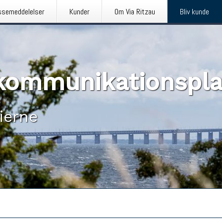
ssemeddelelser
Kunder
Om Via Ritzau
Bliv kunde
n kommunikationspl
ierne