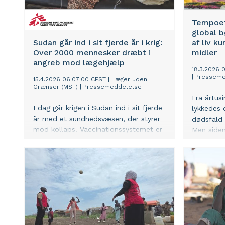
Tempoet
global b
Sudan går ind i sit fjerde år i krig:
af liv k
Over 2000 mennesker dræbt i
midler
angreb mod lægehjælp
18.3.2026 
|
Presseme
15.4.2026 06:07:00 CEST
|
Læger uden
Grænser (MSF)
|
Pressemeddelelse
Fra årtus
I dag går krigen i Sudan ind i sit fjerde
lykkedes 
år med et sundhedsvæsen, der styrer
dødsfald 
mod kollaps. Vaccinationssystemet er
Men siden
brudt sammen, sygdomsudbrud stiger,
reduktio
underernæring vokser, mens mødre-
procent. 
og børnedødeligheden tiltager.
sker til t
Samtidig er Sudan det land, hvor flest
dødsfald
blev dræbt i 2025, mens de modtog
forholdsvi
eller gav lægehjælp.