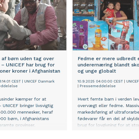
 af børn uden tag over
Fedme er mere udbredt 
 – UNICEF har brug for
underernæring blandt sk
ioner kroner i Afghanistan
og unge globalt
3:14:01 CEST
|
UNICEF Danmark
10.9.2025 04:00:00 CEST
|
UNICE
ddelelse
|
Pressemeddelelse
usinder kæmper for at
Hvert femte barn i verden le
 UNICEF bringer livsvigtig
overvægt eller fedme. Massi
 400.000 mennesker, heraf
markedsføring af ultraforarb
000 børn, i Afghanistans
fødevarer får en del af skyld
sramte provinser.
brug for lovgivning for at st
udviklingen.