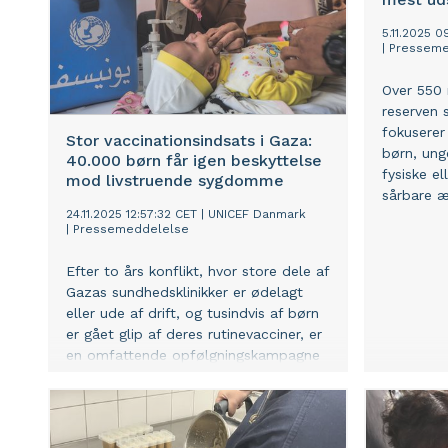
5.11.2025 0
|
Presseme
Over 550 
reserven 
fokuserer
Stor vaccinationsindsats i Gaza:
børn, ung
40.000 børn får igen beskyttelse
fysiske e
mod livstruende sygdomme
sårbare æ
24.11.2025 12:57:32 CET
|
UNICEF Danmark
|
Pressemeddelelse
Efter to års konflikt, hvor store dele af
Gazas sundhedsklinikker er ødelagt
eller ude af drift, og tusindvis af børn
er gået glip af deres rutinevacciner, er
en omfattende opfølgningskampagne
sat i gang. Det sker på et tidspunkt,
hvor sundhedssystemet stort set er
brudt sammen – og kan kun lade sig
gøre med humanitær adgang og