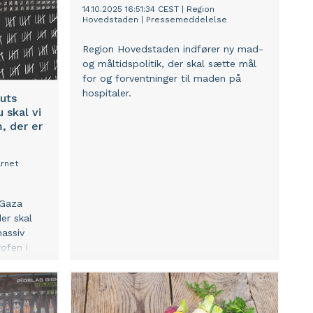
14.10.2025 16:51:34 CEST
|
Region
Hovedstaden
|
Pressemeddelelse
Region Hovedstaden indfører ny mad-
og måltidspolitik, der skal sætte mål
for og forventninger til maden på
hospitaler. ​
uts
 skal vi
, der er
rnet
 Gaza
er skal
massiv
ofen i
 er