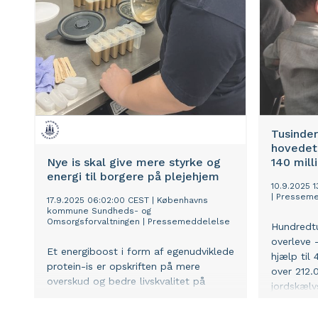
våbenhvile.
Tusinder
hovedet
Nye is skal give mere styrke og
140 mill
energi til borgere på plejehjem
10.9.2025 1
|
Presseme
17.9.2025 06:02:00 CEST
|
Københavns
kommune Sundheds- og
Omsorgsforvaltningen
|
Pressemeddelelse
Hundredt
overleve –
Et energiboost i form af egenudviklede
hjælp til
protein-is er opskriften på mere
over 212.
overskud og bedre livskvalitet på
jordskælv
Københavns plejehjem