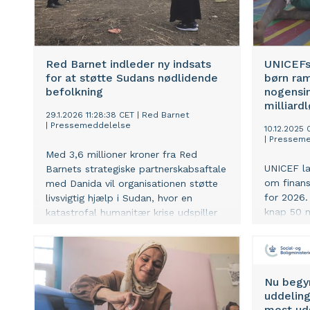
Red Barnet indleder ny indsats
UNICEFs 
for at støtte Sudans nødlidende
børn ra
befolkning
nogensin
milliard
29.1.2026 11:28:38 CET
|
Red Barnet
|
Pressemeddelelse
10.12.2025
|
Presseme
Med 3,6 millioner kroner fra Red
UNICEF la
Barnets strategiske partnerskabsaftale
om finans
med Danida vil organisationen støtte
for 2026.
livsvigtig hjælp i Sudan, hvor en
knap 50 m
katastrofal humanitær krise udspiller
levere liv
sig.
børn, der 
og de vok
klimafora
Nu begy
uddeling
mest ud