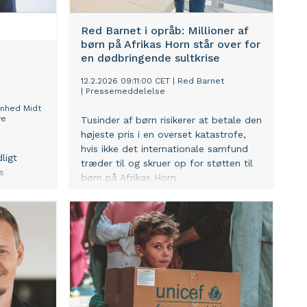
Red Barnet i opråb: Millioner af
børn på Afrikas Horn står over for
en dødbringende sultkrise
12.2.2026 09:11:00 CET
|
Red Barnet
|
Pressemeddelelse
enhed Midt
ve
Tusinder af børn risikerer at betale den
højeste pris i en overset katastrofe,
hvis ikke det internationale samfund
ligt
træder til og skruer op for støtten til
s
børn på Afrikas Horn.
e bliver
 forsker