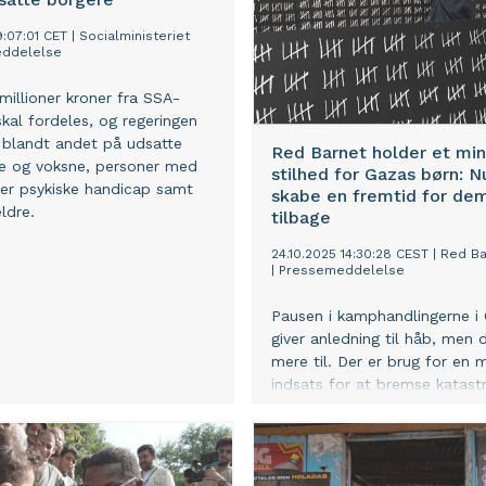
9:07:01 CET
|
Socialministeriet
ddelelse
millioner kroner fra SSA-
skal fordeles, og regeringen
 blandt andet på udsatte
Red Barnet holder et min
e og voksne, personer med
stilhed for Gazas børn: Nu
ller psykiske handicap samt
skabe en fremtid for dem
ldre.
tilbage
24.10.2025 14:30:28 CEST
|
Red Ba
|
Pressemeddelelse
Pausen i kamphandlingerne i
giver anledning til håb, men d
mere til. Der er brug for en 
indsats for at bremse katastr
Gaza, hvor behovet for hjælp
enormt.