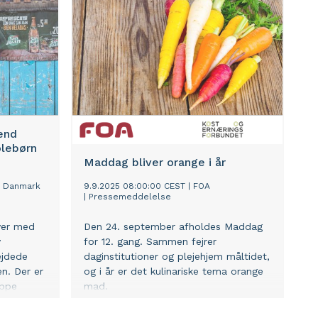
end
olebørn
Maddag bliver orange i år
F Danmark
9.9.2025 08:00:00 CEST
|
FOA
|
Pressemeddelelse
ver med
Den 24. september afholdes Maddag
v
for 12. gang. Sammen fejrer
ejdede
daginstitutioner og plejehjem måltidet,
en. Der er
og i år er det kulinariske tema orange
oppe
mad.