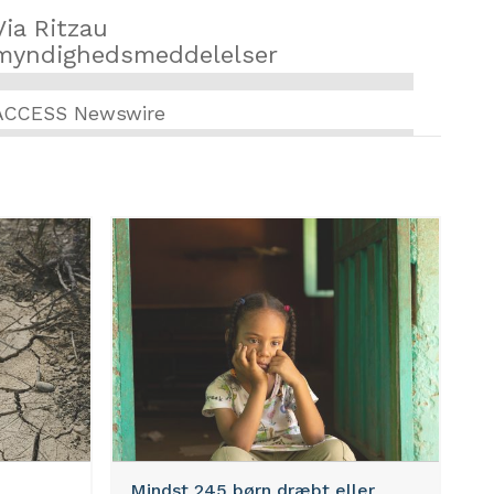
Via Ritzau
myndighedsmeddelelser
ACCESS Newswire
Mindst 245 børn dræbt eller