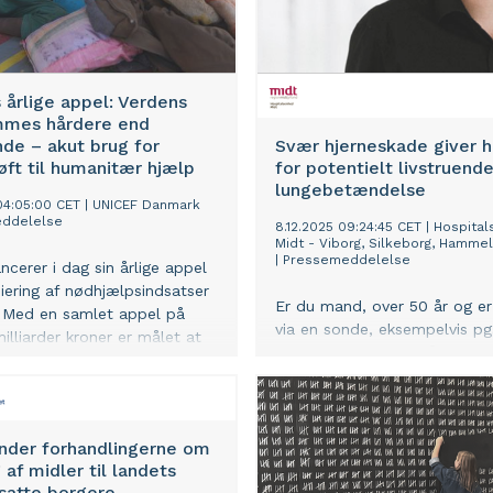
årlige appel: Verdens
mmes hårdere end
de – akut brug for
Svær hjerneskade giver hø
løft til humanitær hjælp
for potentielt livstruend
lungebetændelse
 04:05:00 CET
|
UNICEF Danmark
ddelelse
8.12.2025 09:24:45 CET
|
Hospita
Midt - Viborg, Silkeborg, Hammel
|
Pressemeddelelse
ncerer i dag sin årlige appel
iering af nødhjælpsindsatser
Er du mand, over 50 år og e
 Med en samlet appel på
via en sonde, eksempelvis pg
illiarder kroner er målet at
svært slagtilfælde, så er du i 
svigtig hjælp til 73 millioner
for lungebetændelse, viser et
er ramt af krige, konflikter
prognostisk redskab for net
sende konsekvenser af
lungebetændelse udviklet på
ndringer.
Regionshospitalet Hammel
nder forhandlingerne om
Neurocenter i Hospitalsenhed
 af midler til landets
satte borgere