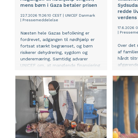
mens børn i Gaza betaler prisen
Sydsudan
redde li
22.7.2026 11:26:10 CEST
|
UNICEF Danmark
verdens
|
Pressemeddelelse
17.6.2026 
|
Presseme
Næsten hele Gazas befolkning er
fordrevet, adgangen til nødhjælp er
Over det 
fortsat stærkt begrænset, og børn
af famili
risikerer dehydrering, sygdom og
hårdt tilt
underernæring. Samtidig advarer
afgørende
UNICEF om, at manglende finansiering
bliver udv
og fortsatte adgangsrestriktioner gør
120.000 m
det stadig vanskeligere at nå frem
glæde af 
med livreddende hjælp.
over 80 m