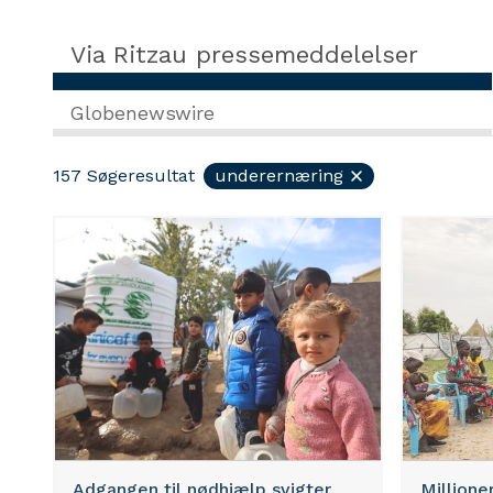
Via Ritzau pressemeddelelser
Globenewswire
157
Søgeresultat
underernæring
Adgangen til nødhjælp svigter,
Millioner