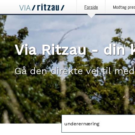
Forside
Modtag pre
Via Ritzau - di
Gå den direkte vej til med