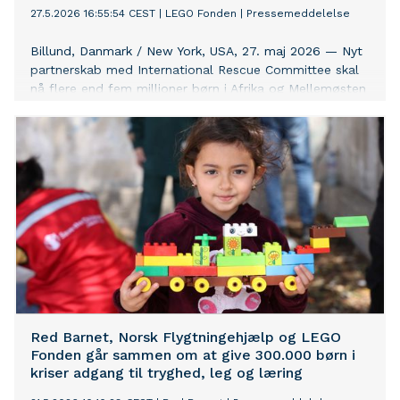
27.5.2026 16:55:54 CEST
|
LEGO Fonden
|
Pressemeddelelse
Billund, Danmark / New York, USA, 27. maj 2026 — Nyt
partnerskab med International Rescue Committee skal
nå flere end fem millioner børn i Afrika og Mellemøsten
gennem tidlig støtte.
Red Barnet, Norsk Flygtningehjælp og LEGO
Fonden går sammen om at give 300.000 børn i
kriser adgang til tryghed, leg og læring