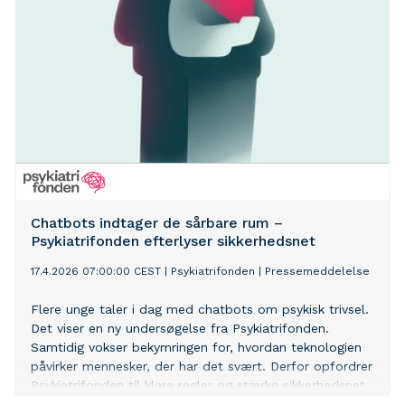
Chatbots indtager de sårbare rum –
Psykiatrifonden efterlyser sikkerhedsnet
17.4.2026 07:00:00 CEST
|
Psykiatrifonden
|
Pressemeddelelse
Flere unge taler i dag med chatbots om psykisk trivsel.
Det viser en ny undersøgelse fra Psykiatrifonden.
Samtidig vokser bekymringen for, hvordan teknologien
påvirker mennesker, der har det svært. Derfor opfordrer
Psykiatrifonden til klare regler og stærke sikkerhedsnet,
før chatbots i større omfang bruges i samtaler om