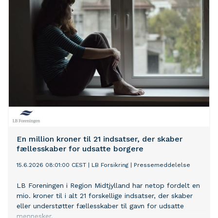
baggrund for en ny fælles indsats. ”Vi tror på, at lokale
tryghedspunkter kan være med til at skabe tryghed og
sammenhængskraft. Her kan folk samles, hvis der skulle
opstå en krise, og få information fra myndighederne.
Mindst lige så vigtigt, vil man kunne mødes med andre
lokale, så der opstår nærhed og sammenhængskraft i
en svær situation, siger Laila Walther, underdirektør i
TrygFonden. Præsident i Beredskabsforbundet Simon
Kollerup siger, at han ser store potentialer i udviklingen
af lokale tryghedspunkter: ”Flere steder i udlandet har
man lokale tryghedspunkter, der fungerer som
mødesteder i en krisestund, hvor de basale
fornødenheder er til rådighed som fx el, vand og
varme. Det vil give god mening at lade sig inspirere af
En million kroner til 21 indsatser, der skaber
de erfaringer, man har gjort sig, når vi arbejder videre
fællesskaber for udsatte borgere
15.6.2026 08:01:00 CEST
|
LB Forsikring
|
Pressemeddelelse
LB Foreningen i Region Midtjylland har netop fordelt en
mio. kroner til i alt 21 forskellige indsatser, der skaber
eller understøtter fællesskaber til gavn for udsatte
mennesker.