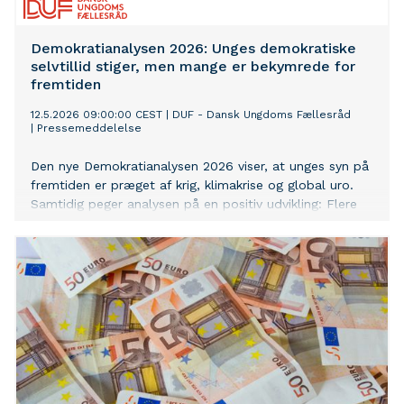
Demokratianalysen 2026: Unges demokratiske
selvtillid stiger, men mange er bekymrede for
fremtiden
12.5.2026 09:00:00 CEST
|
DUF - Dansk Ungdoms Fællesråd
|
Pressemeddelelse
Den nye Demokratianalysen 2026 viser, at unges syn på
fremtiden er præget af krig, klimakrise og global uro.
Samtidig peger analysen på en positiv udvikling: Flere
unge end tidligere har demokratisk selvtillid og oplever,
at de har noget at bidrage med i demokratiet.