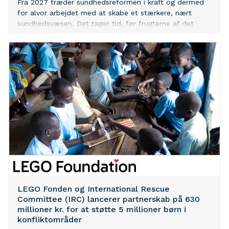
Fra 2027 træder sundhedsreformen i kraft og dermed
for alvor arbejdet med at skabe et stærkere, nært
sundhedsvæsen. Det tager tid, før frugterne af det
arbejde kan høstes og flere faktorer lægger fortsat
pres på økonomien i sundhedsvæsenet.
LEGO Fonden og International Rescue
Committee (IRC) lancerer partnerskab på 630
millioner kr. for at støtte 5 millioner børn i
konfliktområder