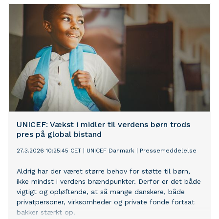
psykisk sygdom og personlige kriser. Psykiatrifonden
lancerer i dag et webunivers om fordele, faldgruber og
etiske dilemmaer ved at bruge en chatbot som
terapeut.
UNICEF: Vækst i midler til verdens børn trods
pres på global bistand
27.3.2026 10:25:45 CET
|
UNICEF Danmark
|
Pressemeddelelse
Aldrig har der været større behov for støtte til børn,
ikke mindst i verdens brændpunkter. Derfor er det både
vigtigt og opløftende, at så mange danskere, både
privatpersoner, virksomheder og private fonde fortsat
bakker stærkt op.