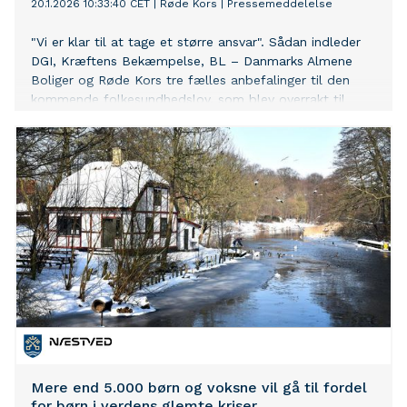
20.1.2026 10:33:40 CET
|
Røde Kors
|
Pressemeddelelse
"Vi er klar til at tage et større ansvar". Sådan indleder
DGI, Kræftens Bekæmpelse, BL – Danmarks Almene
Boliger og Røde Kors tre fælles anbefalinger til den
kommende folkesundhedslov, som blev overrakt til
indenrigs- og sundhedsminister Sophie Løhde mandag
eftermiddag
Mere end 5.000 børn og voksne vil gå til fordel
for børn i verdens glemte kriser