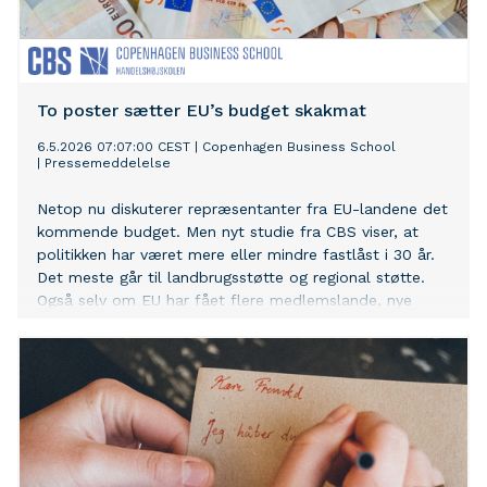
To poster sætter EU’s budget skakmat
6.5.2026 07:07:00 CEST
|
Copenhagen Business School
|
Pressemeddelelse
Netop nu diskuterer repræsentanter fra EU-landene det
kommende budget. Men nyt studie fra CBS viser, at
politikken har været mere eller mindre fastlåst i 30 år.
Det meste går til landbrugsstøtte og regional støtte.
Også selv om EU har fået flere medlemslande, nye
prioriteter, skal håndtere store kriser og har akut brug
for kapital til innovation.