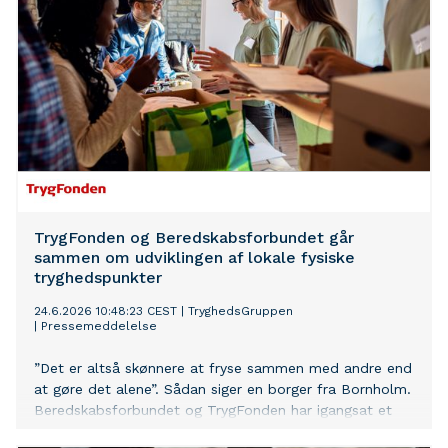
verdens mest skrøbelige kontekster.
TrygFonden og Beredskabsforbundet går
sammen om udviklingen af lokale fysiske
tryghedspunkter
24.6.2026 10:48:23 CEST
|
TryghedsGruppen
|
Pressemeddelelse
”Det er altså skønnere at fryse sammen med andre end
at gøre det alene”. Sådan siger en borger fra Bornholm.
Beredskabsforbundet og TrygFonden har igangsat et
afklarings- og modningsprojekt, som nu danner