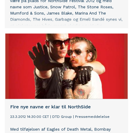
være på plads for NorthSide Festival 2012 og med
navne som Justice, Snow Patrol, The Stone Roses,
Mumford & Sons, James Blake, Marina And The
Diamonds, The Hives, Garbage og Emeli Sandé synes vi,
at plakaten ser både meget alsidig og virkelig
spændende ud – vi tror med andre ord på, at
NorthSide 2012 bliver en fantastisk oplevelse. NorthSide
afvikles i dagene 15.-17. juni i Ådalen ved Aarhus, og
frem til 1. april er der mulighed for at komme med for
kun 1.095,- plus gebyr. Så har man allerede nu planlagt
at besøge NorthSide til sommer, er det bare om at
klikke sig ind på NorthSide.dk i en fart. Er man
interesseret i at besøge både SPOT Festival og
NorthSide, så er der også stadig enkelte kombi-billetter
tilbage, hvor der er penge at spare på både billetten til
SPOT og NorthSide. Her skal man dog være hurtig, da
der er meget tæt på
Fire nye navne er klar til NorthSide
23.3.2012 14:30:00 CET
|
DTD Group
|
Pressemeddelelse
Med tilføjelsen af Eagles of Death Metal, Bombay