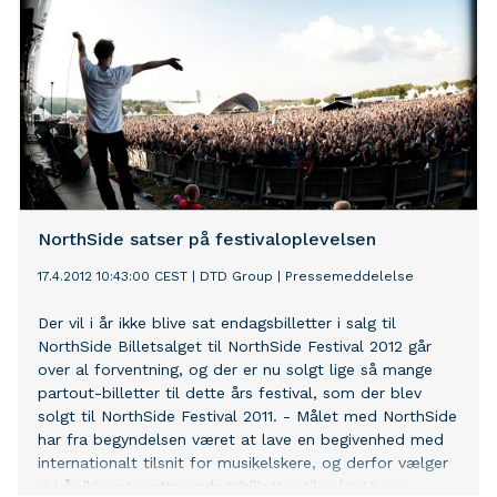
nominerede 'She Moves in Her Own Way', 'You Don't
Love Me' og bandets top fem single 'Naive'. Albummet
har fået et kultfølge gennem årene, og takket være
streaming, har en h
NorthSide satser på festivaloplevelsen
17.4.2012 10:43:00 CEST
|
DTD Group
|
Pressemeddelelse
Der vil i år ikke blive sat endagsbilletter i salg til
NorthSide Billetsalget til NorthSide Festival 2012 går
over al forventning, og der er nu solgt lige så mange
partout-billetter til dette års festival, som der blev
solgt til NorthSide Festival 2011. - Målet med NorthSide
har fra begyndelsen været at lave en begivenhed med
internationalt tilsnit for musikelskere, og derfor vælger
vi i år ikke at sætte endagsbilletter til salg. Vi ser