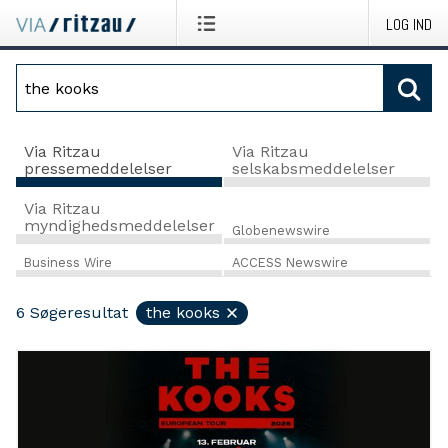
LOG IND
Via Ritzau
Via Ritzau
pressemeddelelser
selskabsmeddelelser
Via Ritzau
myndighedsmeddelelser
Globenewswire
Business Wire
ACCESS Newswire
6
Søgeresultat
the kooks