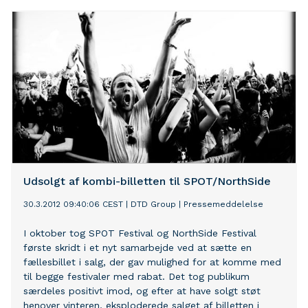
NorthSide som en helhed, hvor publikum kommer for
den samlede oplevelse, og hvor de udover at kunne se
bands, de elsker, også kan blive præsenteret for en
masse musik, de ikke kendte inden NorthSide. Sådan
siger talsmand for NorthSide, John Fogde, der
understreger, at man fra billetsalget startede i oktober
sidste år har meldt ud, at man ikke forventede at sætte
endagsbilletter i salg, og nu er beslutningen altså
officiel. - Sidste år kunne vi se, at folk kom tidligt ud
på pladsen og gik sent hjem, og det er den følelse, vi
gerne vil dyrke endnu mere i
Udsolgt af kombi-billetten til SPOT/NorthSide
30.3.2012 09:40:06 CEST
|
DTD Group
|
Pressemeddelelse
I oktober tog SPOT Festival og NorthSide Festival
første skridt i et nyt samarbejde ved at sætte en
fællesbillet i salg, der gav mulighed for at komme med
til begge festivaler med rabat. Det tog publikum
særdeles positivt imod, og efter at have solgt støt
henover vinteren, eksploderede salget af billetten i