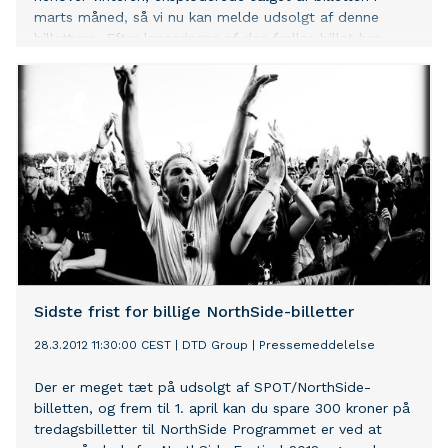
marts måned, så vi nu kan melde udsolgt af denne
billettype. Efter lanceringen af den fælles billet har
NorthSide og SPOT udvidet samarbejdet til at inkludere
et økonomisk bidrag fra NorthSide på en kvart million,
der skal hjælpe med til at sikre, at SPOT også fremover
kan arbejde med udviklingen af dansk musik. - Vi er
meget glade for dette tilskud, der konkret støtter op
om vores arbejde – og det er vel også et eksemplarisk
billede på, at i vores branche kan de store nogle gange
hjælpe de mindre, udtaler Gunnar K. Madsen, leder af
SPOT. SPOT har gennem en årrække opbygget en unik
platform for danske musikere på tværs af alle rytmiske
genrer og stilarter, og det er et arbejde, man
Sidste frist for billige NorthSide-billetter
28.3.2012 11:30:00 CEST
|
DTD Group
|
Pressemeddelelse
Der er meget tæt på udsolgt af SPOT/NorthSide-
billetten, og frem til 1. april kan du spare 300 kroner på
tredagsbilletter til NorthSide Programmet er ved at