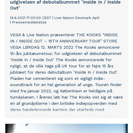
udgivelsen af debutalbummet ’Inside In / Inside
Out’
14.6.2021 17:00:00 CEST
|
Live Nation Denmark ApS
|
Pressemeddelelse
VEGA & Live Nation præsenterer THE KOOKS “INSIDE
IN / INSIDE OUT – 15TH ANNIVERSARY TOUR” STORE
VEGA LØRDAG 12. MARTS 2022 The Kooks annoncerer
15-års jubilæumstour, for udgivelsen af debutalbummet
’Inside In / Inside Out’ The Kooks annoncerede for
nyligt, at de ville tage på UK tour for at fejre 15 års
jubilæet for deres debutalbum ’Inside In / Inside Out’.
Pladen har cementeret sig som et vigtigt indie-
soundtrack for en hel generation af unge. Touren finder
sted fra januar 2022, og København er heldigvis på
turnéplanen. I årenes løb har The Kooks vist sig at være
en af grundpillerne i den britiske indiepopverden med
deres hæderkronede karriere der startede med
udgivelsen af det ikoniske debutstudiealbum 'Inside In /
Inside Out' fra 2006. Det firdobbelte platinsælgende
album indeholdt hits, herunder det BRIT Award