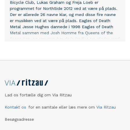
Bicycle Club, Lukas Graham og Freja Loeb er
programmet for NorthSide 2012 ved at være på plads.
Der er allerede 26 navne klar, og med disse fire navne
er musikken ved at være på plads. Eagles of Death
Metal Jesse Hughes dannede i 1998 Eagles of Death
Metal sammen med Josh Homme fra Queens of the
Stone Age, og sammen har de indspillet tre plader med
møgbeskidt rock’n’roll. Det er dog live, bandet for alvor
udmærker sig, og her har de med deres flabede og
svedige boogierock gang på gang stået for en
energiudladning, der har blæst folk bagover. Bombay
Bicycle Club De aktive englændere har udsendt tre
plader på tre år, men med ”A Different Kind of Fix” og
ikke mindst singlen ”Shuffle” er bandet ved at slå sig
fast uden for hjemlandet, hvor de i 2010 vandt NME-
prisen som Best New Band foran både Mumford &
Lad os fortælle dig om Via Ritzau
Sons og The xx. Så det er med stolthed og store
forventninger, vi nu kan præsentere Bombay Bicycle
Kontakt os
for en samtale eller læs mere om
Via Ritzau
Club på NorthSide. Lukas Graham Der er i
Besøgsadresse