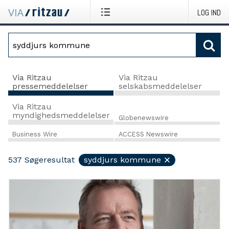
LOG IND
Via Ritzau
Via Ritzau
pressemeddelelser
selskabsmeddelelser
Via Ritzau
myndighedsmeddelelser
Globenewswire
Business Wire
ACCESS Newswire
537
Søgeresultat
syddjurs kommune