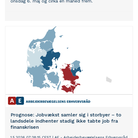
onsdag 6. maj og cirka en måned frem.
Prognose: Jobvækst samler sig i storbyer – to
landsdele indhenter stadig ikke tabte job fra
finanskrisen
1.5.2026 07:38:15 CEST
|
AE - Arbejderbevægelsens Erhvervsråd