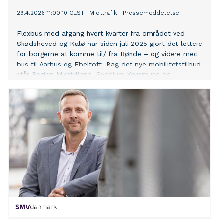
29.4.2026 11:00:10 CEST
|
Midttrafik
|
Pressemeddelelse
Flexbus med afgang hvert kvarter fra området ved
Skødshoved og Kalø har siden juli 2025 gjort det lettere
for borgerne at komme til/ fra Rønde – og videre med
bus til Aarhus og Ebeltoft. Bag det nye mobilitetstilbud
står Region Midtjylland, Syddjurs Kommune og
Midttrafik. Sammen har de udviklet en række tiltag, der
med finansiering fra Trafikstyrelsen, skal styrke
mobiliteten på Djursland.