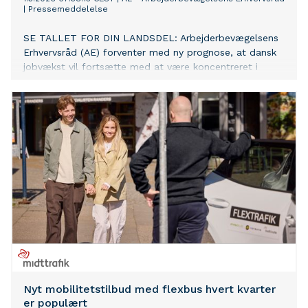
|
Pressemeddelelse
SE TALLET FOR DIN LANDSDEL: Arbejderbevægelsens
Erhvervsråd (AE) forventer med ny prognose, at dansk
jobvækst vil fortsætte med at være koncentreret i
hovedstadsområdet og Østjylland, mens antallet af
beskæftigede forventes at gå tilbage på Vest- og
Sydsjælland.
Nyt mobilitetstilbud med flexbus hvert kvarter
er populært