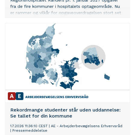
Regionshospitalet Randers pr. 1. januar 2027 opgaver
fra de fire kommuner i hospitalets optageområde. Nu
er rammer og vilkår for opgaveoverdragelsen stort set
faldet på plads.
Rekordmange studenter står uden uddannelse:
Se tallet for din kommune
1.7.2026 11:36:10 CEST
|
AE - Arbejderbevægelsens Erhvervsråd
|
Pressemeddelelse