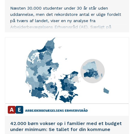
Næsten 30.000 studenter under 30 år står uden
uddannelse, men det rekordstore antal er ulige fordelt
på tværs af landet, viser en ny analyse fra
Arbejderbevægelsens Erhvervsråd (AE). Særligt på
Lolland-Falster og store dele af Sjælland er der mange
studenter uden uddannelse, mens andelen er lav i
Jylland, på Fyn og nord for København.
42.000 børn vokser op i familier med et budget
under minimum: Se tallet for din kommune