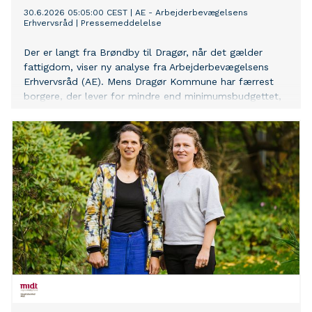
30.6.2026 05:05:00 CEST
|
AE - Arbejderbevægelsens
Erhvervsråd
|
Pressemeddelelse
Der er langt fra Brøndby til Dragør, når det gælder
fattigdom, viser ny analyse fra Arbejderbevægelsens
Erhvervsråd (AE). Mens Dragør Kommune har færrest
borgere, der lever for mindre end minimumsbudgettet,
er tallene højest i kommuner på den københavnske
vestegn og Vest- og Sydsjælland.