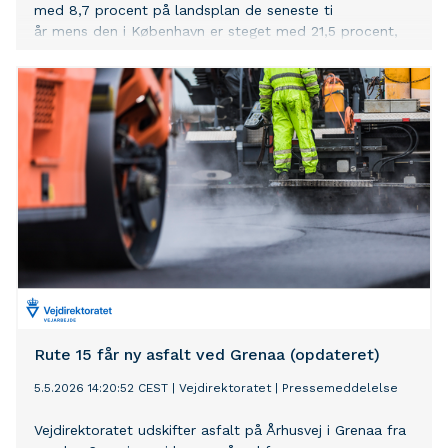
med 8,7 procent på landsplan de seneste ti
år mens den i København er steget med 21,5 procent,
viser ny analyse fra Arbejderbevægelsens Erhvervsråd
(AE). I 77 kommuner er indkomsten vokset mindre end
landsgennemsnittet.
Rute 15 får ny asfalt ved Grenaa (opdateret)
5.5.2026 14:20:52 CEST
|
Vejdirektoratet
|
Pressemeddelelse
Vejdirektoratet udskifter asfalt på Århusvej i Grenaa fra