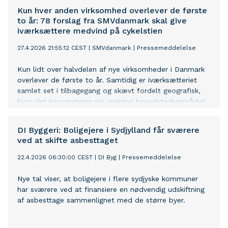
Kun hver anden virksomhed overlever de første
to år: 78 forslag fra SMVdanmark skal give
iværksættere medvind på cykelstien
27.4.2026 21:55:12 CEST
|
SMVdanmark
|
Pressemeddelelse
Kun lidt over halvdelen af nye virksomheder i Danmark
overlever de første to år. Samtidig er iværksætteriet
samlet set i tilbagegang og skævt fordelt geografisk,
hvor det koncentrerer sig omkring hovedstadsområdet.
Det viser ny analyse fra SMVdanmark, der nu lancerer et
nyt udspil med 78 konkrete forslag, som skal gøre det
DI Byggeri: Boligejere i Sydjylland får sværere
lettere at starte og udvikle virksomhed.
ved at skifte asbesttaget
22.4.2026 06:30:00 CEST
|
DI Byg
|
Pressemeddelelse
Nye tal viser, at boligejere i flere sydjyske kommuner
har sværere ved at finansiere en nødvendig udskiftning
af asbesttage sammenlignet med de større byer.