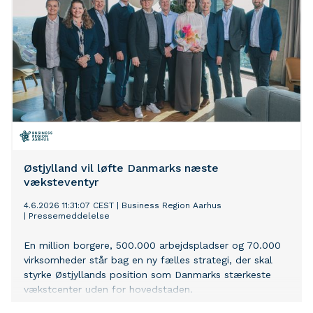
familier med lave indkomster.
Østjylland vil løfte Danmarks næste
væksteventyr
4.6.2026 11:31:07 CEST
|
Business Region Aarhus
|
Pressemeddelelse
En million borgere, 500.000 arbejdspladser og 70.000
virksomheder står bag en ny fælles strategi, der skal
styrke Østjyllands position som Danmarks stærkeste
vækstcenter uden for hovedstaden.