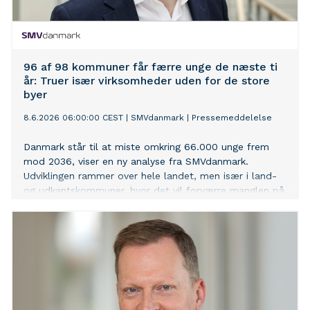
96 af 98 kommuner får færre unge de næste ti
år: Truer især virksomheder uden for de store
byer
8.6.2026 06:00:00 CEST
|
SMVdanmark
|
Pressemeddelelse
Danmark står til at miste omkring 66.000 unge frem
mod 2036, viser en ny analyse fra SMVdanmark.
Udviklingen rammer over hele landet, men især i land-
og udkantskommuner, hvor det vil forværre manglen på
arbejdskraft.