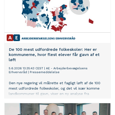
De 100 mest udfordrede folkeskoler: Her er
kommunerne, hvor flest elever får gavn af et
løft
5.6.2026 13:35:43 CEST
|
AE - Arbejderbevægelsens
Erhvervsråd
|
Pressemeddelelse
Den nye regering vil målrette et fagligt løft af de 100
mest udfordrede folkeskoler, og det vil især komme
landkommuner til gavn, viser en ny analyse fra
Arbejderbevægelsens Erhvervsråd (AE). Samtidig er der
et stort sammenfald mellem områder med mange
faglige udfordringer og områder, hvor der er mange