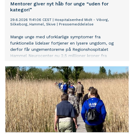
Mentorer giver nyt håb for unge “uden for
kategori”
29.6.2026 11:41:06 CEST
|
Hospitalsenhed Midt - Viborg,
Silkeborg, Hammel, Skive
|
Pressemeddelelse
Mange unge med uforklarlige symptomer fra
funktionelle lidelser fortjener en lysere ungdom, og
derfor får ungementorerne på Regionshospitalet
Hammel Neurocenter nu 2,5 millioner kroner fra
TrygFonden – bl.a. til at styrke de unge i at indgå i
meningsfulde fællesskaber.