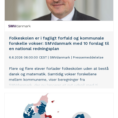
Folkeskolen er i fagligt forfald og kommunale
forskelle vokser: SMVdanmark med 10 forslag til
en national redningsplan
6.6.2026 06:00:00 CEST
|
SMVdanmark
|
Pressemeddelelse
Flere og flere elever forlader folkeskolen uden at bestå
dansk og matematik. Samtidig vokser forskellene
mellem kommunerne, viser beregninger fra
SMVdanmark, der nu lancerer et nyt udspil med ti
forslag til et målrettet kvalitetsløft af folkeskolen.