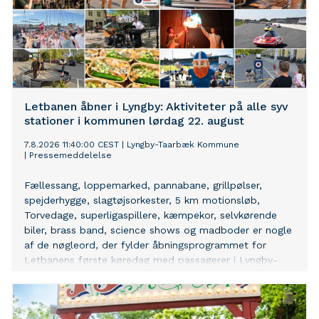
Letbanen åbner i Lyngby: Aktiviteter på alle syv
stationer i kommunen lørdag 22. august
7.8.2026 11:40:00 CEST
|
Lyngby-Taarbæk Kommune
|
Pressemeddelelse
Fællessang, loppemarked, pannabane, grillpølser,
spejderhygge, slagtøjsorkester, 5 km motionsløb,
Torvedage, superligaspillere, kæmpekor, selvkørende
biler, brass band, science shows og madboder er nogle
af de nøgleord, der fylder åbningsprogrammet for
Letbanens første køredag med passagerer i Lyngby-
Taarbæk Kommune.