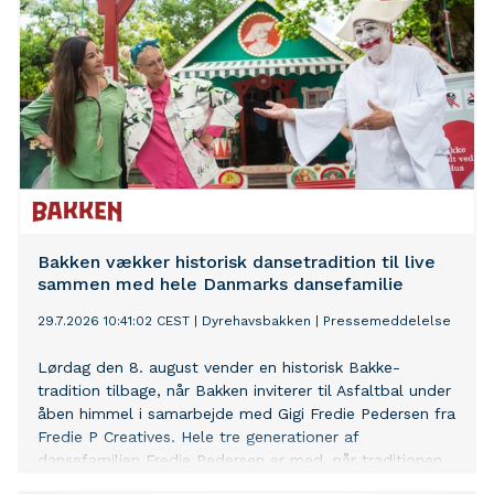
Bakken vækker historisk dansetradition til live
sammen med hele Danmarks dansefamilie
29.7.2026 10:41:02 CEST
|
Dyrehavsbakken
|
Pressemeddelelse
Lørdag den 8. august vender en historisk Bakke-
tradition tilbage, når Bakken inviterer til Asfaltbal under
åben himmel i samarbejde med Gigi Fredie Pedersen fra
Fredie P Creatives. Hele tre generationer af
dansefamilien Fredie Pedersen er med, når traditionen
for bal i Dyrehaven vender tilbage i en moderne udgave.