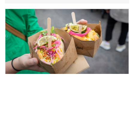
Gøteborg åbner nyt streetfood market ved
vandet – inspireret af Reffen
11.5.2026 11:09:10 CEST
|
Kron Kommunikation
|
Pressemeddelelse
Når danskerne tager på weekendtur til Gøteborg denne