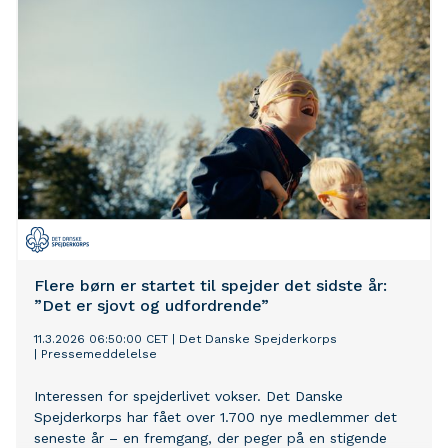
For lærer man at bruge naturen, får man både større
oplevelser med hjem og en bedre forståelse for
naturen.
Flere børn er startet til spejder det sidste år:
”Det er sjovt og udfordrende”
11.3.2026 06:50:00 CET
|
Det Danske Spejderkorps
|
Pressemeddelelse
Interessen for spejderlivet vokser. Det Danske
Spejderkorps har fået over 1.700 nye medlemmer det
seneste år – en fremgang, der peger på en stigende