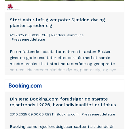
Stort natur-løft giver pote: Sjældne dyr og
planter spreder sig
4.11.2025 00:00:00 CET
|
Randers Kommune
|
Pressemeddelelse
En omfattende indsats for naturen i Læsten Bakker
giver nu gode resultater efter seks år med at samle
mindre arealer til et stort naturområde og genoprette
naturen. Nu spreder sjældne dyr og planter sig, og nye
arter er flyttet ind. Endnu engang har en rapport vist, at
naturen i Danmark får det værre og værre. Naturlige
levesteder, som vilde dyr og planter er helt afhængige
af, forsvinder eller bliver dårligere og dårligere. Derfor
Din æra: Booking.com forudsiger de største
har flere arter sværere ved at overleve i Danmark. Læs
rejsetrends i 2026, hvor individualitet er i fokus
rapporten fra Aarhus Universitet. Men i naturområdet
Læsten Bakker ved Randers viser Naturfonden og
23.10.2025 09:00:00 CEST
|
Booking.com
|
Pressemeddelelse
Randers Kommune vejen mod bedre biodiversitet. Her
er sket det, biodiversitets-eksperter er enige om, der
Booking.coms rejseforudsigelser sætter i sit tiende år