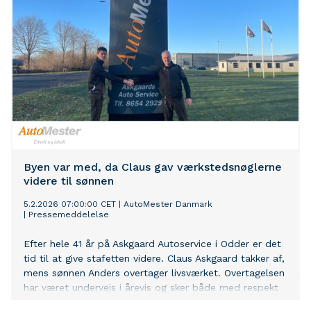
Byen var med, da Claus gav værkstedsnøglerne
videre til sønnen
5.2.2026 07:00:00 CET
|
AutoMester Danmark
|
Pressemeddelelse
Efter hele 41 år på Askgaard Autoservice i Odder er det
tid til at give stafetten videre. Claus Askgaard takker af,
mens sønnen Anders overtager livsværket. Overtagelsen
har været undervejs i årevis og sker både med respekt
for historien og blikket rettet mod fremtidens bilpark