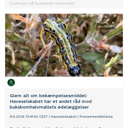
Cushman på Syddansk Universitet.
Glem alt om bekæmpelsesmiddel:
Haveselskabet har et andet råd mod
buksbomhalvmøllets ødelæggelser
9.6.2026 10:41:42 CEST
|
Haveselskabet
|
Pressemeddelelse