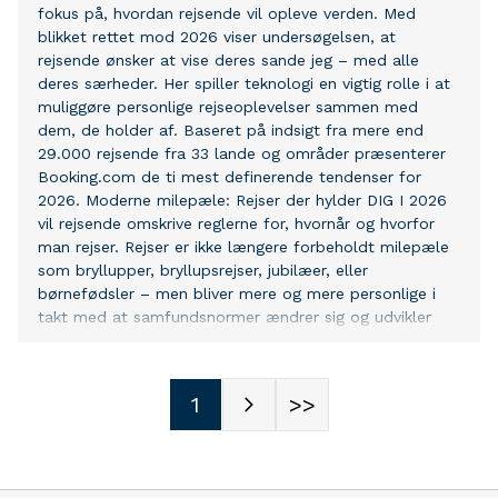
skal mere af for at vende naturens krise: Naturen har
fokus på, hvordan rejsende vil opleve verden. Med
fået mere plads med bedre sammenhæng, og vilde dyr
blikket rettet mod 2026 viser undersøgelsen, at
og planter har fået gode levesteder fremover. Og nu
rejsende ønsker at vise deres sande jeg – med alle
spreder sjældne dyr og planter sig i biodiversitets-
deres særheder. Her spiller teknologi en vigtig rolle i at
oasen. Det store løft til naturen begyndte i 2019, da
muliggøre personlige rejseoplevelser sammen med
Den Danske Naturfond købte de første omr
dem, de holder af. Baseret på indsigt fra mere end
29.000 rejsende fra 33 lande og områder præsenterer
Booking.com de ti mest definerende tendenser for
2026. Moderne milepæle: Rejser der hylder DIG I 2026
vil rejsende omskrive reglerne for, hvornår og hvorfor
man rejser. Rejser er ikke længere forbeholdt milepæle
som bryllupper, bryllupsrejser, jubilæer, eller
børnefødsler – men bliver mere og mere personlige i
takt med at samfundsnormer ændrer sig og udvikler
sig. Hele 63% af de danske rejsende siger, at de ikke
har brug for en grund til at booke en rejse, mens
næsten en femtedel (18%) siger, at de ville tage til en
1
>>
drømmedestination uden at vente på en "traditionel"
milepæl, der