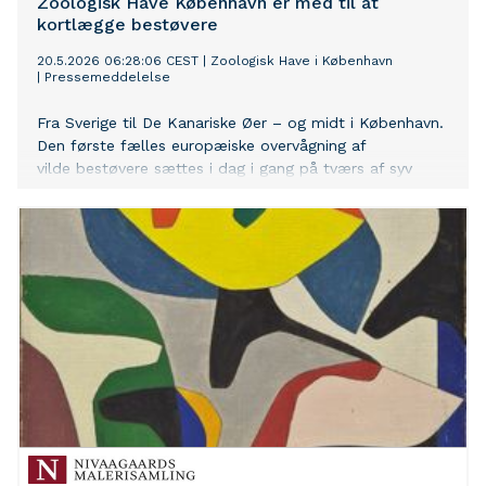
Zoologisk Have København er med til at
kortlægge bestøvere
20.5.2026 06:28:06 CEST
|
Zoologisk Have i København
|
Pressemeddelelse
Fra Sverige til De Kanariske Øer – og midt i København.
Den første fælles europæiske overvågning af
vilde bestøvere sættes i dag i gang på tværs af syv
lande. Som en del af EU-projektet Zoo
LIFE Pollinators skal zoologiske haver over hele Europa
indsamle data om vilde bier, sommerfugle og svirrefluer
for at styrke arbejdet med at beskytte bestøvere, der
er under stort pres, ved at skabe levesteder for dem i
byerne.