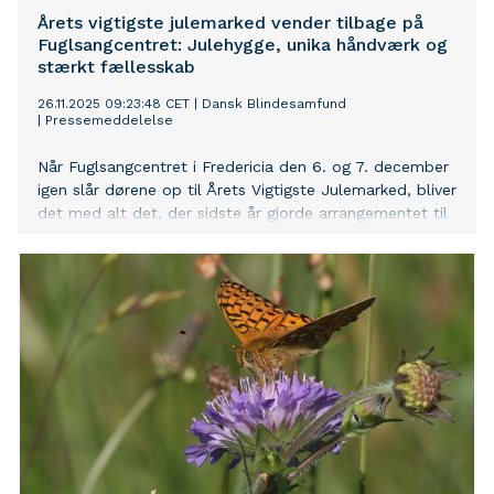
Årets vigtigste julemarked vender tilbage på
Fuglsangcentret: Julehygge, unika håndværk og
stærkt fællesskab
26.11.2025 09:23:48 CET
|
Dansk Blindesamfund
|
Pressemeddelelse
Når Fuglsangcentret i Fredericia den 6. og 7. december
igen slår dørene op til Årets Vigtigste Julemarked, bliver
det med alt det, der sidste år gjorde arrangementet til
en stor succes. Næsten 1.000 mennesker fra hele
Sydøstjylland lagde vejen forbi i 2024 – og i år er der
lagt op til mindst lige så stor succes med alt, der hører
et julemarked til.