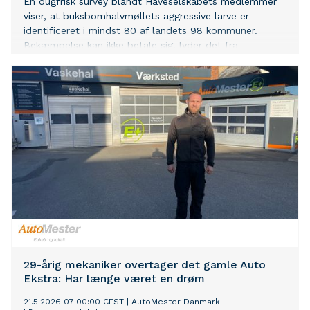
En dugfrisk survey blandt Haveselskabets medlemmer
viser, at buksbomhalvmøllets aggressive larve er
identificeret i mindst 80 af landets 98 kommuner.
Bekæmpelse kan ikke betale sig, lyder det fra
Haveselskabet, som anbefaler haveejerne at erstatte
buksbom med alternative planter.
29-årig mekaniker overtager det gamle Auto
Ekstra: Har længe været en drøm
21.5.2026 07:00:00 CEST
|
AutoMester Danmark