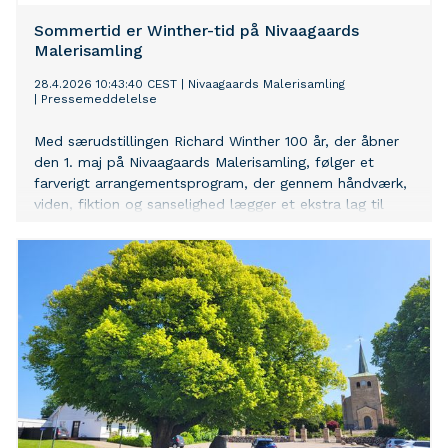
Sommertid er Winther-tid på Nivaagaards
Malerisamling
28.4.2026 10:43:40 CEST
|
Nivaagaards Malerisamling
|
Pressemeddelelse
Med særudstillingen Richard Winther 100 år, der åbner
den 1. maj på Nivaagaards Malerisamling, følger et
farverigt arrangementsprogram, der gennem håndværk,
viden, fiktion og sanselighed lægger et ekstra lag til
udstillingen og dykker ned i flere facetter af Richard
Winthers mangfoldige virke og billedverden.