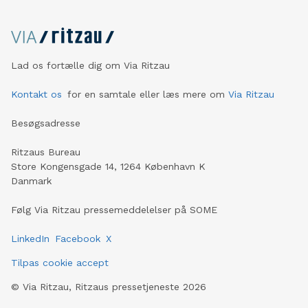
byen fra Slotsholmen til Bispebjerg. De mange nøje
udvalgte historier, ting fra fortiden og interaktive
installationer gør, at du kommer tæt på både nutiden
og fortiden. Deltag også i museets sommeraktiviteter,
Lad os fortælle dig om Via Ritzau
bl.a. ”Gå til arkæologi” for børn, børnebrunch og
byvandring i Christian 4. fodspor for hele familien. Rund
Kontakt os
for en samtale eller læs mere om
Via Ritzau
besøget af i museets Café Spirrevippen, og l
Besøgsadresse
Ritzaus Bureau
Store Kongensgade 14, 1264 København K
Danmark
Følg Via Ritzau pressemeddelelser på SOME
LinkedIn
Facebook
X
Tilpas cookie accept
©
Via Ritzau, Ritzaus pressetjeneste
2026