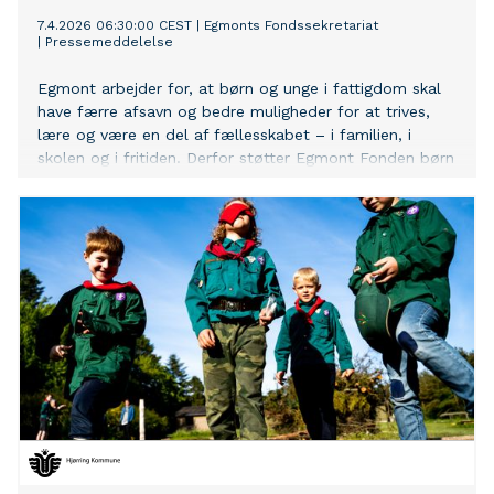
7.4.2026 06:30:00 CEST
|
Egmonts Fondssekretariat
|
Pressemeddelelse
Egmont arbejder for, at børn og unge i fattigdom skal
have færre afsavn og bedre muligheder for at trives,
lære og være en del af fællesskabet – i familien, i
skolen og i fritiden. Derfor støtter Egmont Fonden børn
og unge i fattigdom i Danmark, Sverige og
Norge med 52,2 mio. kr. mio. kr. gennem programmet
En Håndsrækning i perioden 2026-2029.