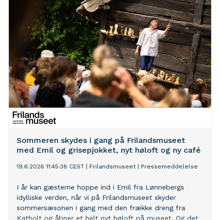
Sommeren skydes i gang på Frilandsmuseet
med Emil og grisepjokket, nyt høloft og ny café
19.6.2026 11:45:38 CEST
|
Frilandsmuseet
|
Pressemeddelelse
I år kan gæsterne hoppe ind i Emil fra Lønnebergs
idylliske verden, når vi på Frilandsmuseet skyder
sommersæsonen i gang med den frække dreng fra
Katholt og åbner et helt nyt høloft på museet. Og det