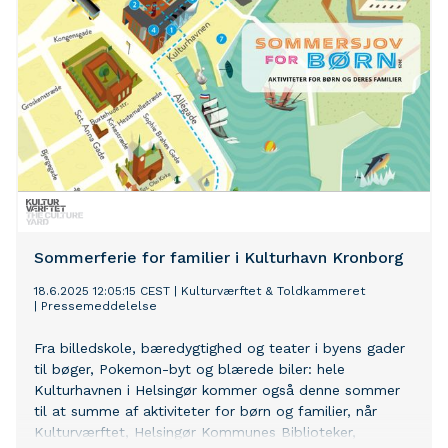
at Frilandsmuseets besøgstal steg med 27,5%.
Sommerferie for familier i Kulturhavn Kronborg
18.6.2025 12:05:15 CEST
|
Kulturværftet & Toldkammeret
|
Pressemeddelelse
Fra billedskole, bæredygtighed og teater i byens gader
til bøger, Pokemon-byt og blærede biler: hele
Kulturhavnen i Helsingør kommer også denne sommer
til at summe af aktiviteter for børn og familier, når
Kulturværftet, Helsingør Kommunes Biblioteker,