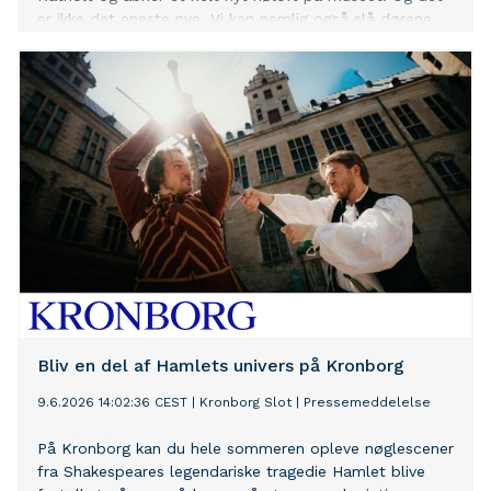
er ikke det eneste nye. Vi kan nemlig også slå dørene
op til en helt ny café, hvor I kan nyde en frokost og
udsigten over foldene.
Bliv en del af Hamlets univers på Kronborg
9.6.2026 14:02:36 CEST
|
Kronborg Slot
|
Pressemeddelelse
På Kronborg kan du hele sommeren opleve nøglescener
fra Shakespeares legendariske tragedie Hamlet blive