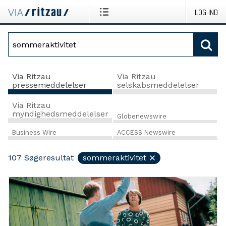
LOG IND
Via Ritzau
Via Ritzau
pressemeddelelser
selskabsmeddelelser
Via Ritzau
myndighedsmeddelelser
Globenewswire
Business Wire
ACCESS Newswire
107
Søgeresultat
sommeraktivitet