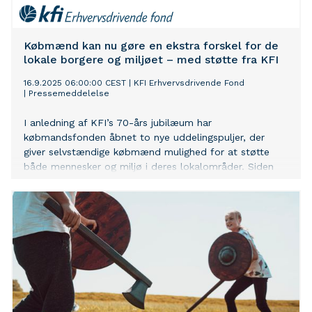
Købmænd kan nu gøre en ekstra forskel for de
lokale borgere og miljøet – med støtte fra KFI
16.9.2025 06:00:00 CEST
|
KFI Erhvervsdrivende Fond
|
Pressemeddelelse
I anledning af KFI’s 70-års jubilæum har
købmandsfonden åbnet to nye uddelingspuljer, der
giver selvstændige købmænd mulighed for at støtte
både mennesker og miljø i deres lokalområder. Siden
puljerne åbnede i maj, er der allerede uddelt knap 1,9
mio. kr. til lokale initiativer i hele landet – og interessen
er fortsat stigende.