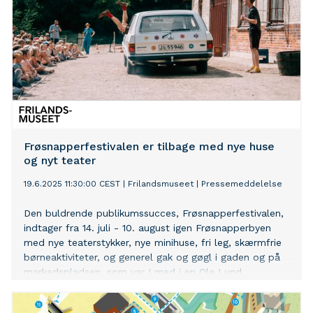
Frøsnapperfestivalen er tilbage med nye huse
og nyt teater
19.6.2025 11:30:00 CEST
|
Frilandsmuseet
|
Pressemeddelelse
Den buldrende publikumssucces, Frøsnapperfestivalen,
indtager fra 14. juli - 10. august igen Frøsnapperbyen
med nye teaterstykker, nye minihuse, fri leg, skærmfrie
børneaktiviteter, og generel gak og gøgl i gaden og på
markedspladsen, som var I med i en Ole Lund
Kirkegaard-historie. Frøsnapperbyen, der åbnede sidste
år, har været en kæmpe succes og var medvirkende til,