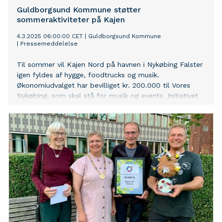
Guldborgsund Kommune støtter
sommeraktiviteter på Kajen
4.3.2025 06:00:00 CET
|
Guldborgsund Kommune
|
Pressemeddelelse
Til sommer vil Kajen Nord på havnen i Nykøbing Falster
igen fyldes af hygge, foodtrucks og musik.
Økonomiudvalget har bevilliget kr. 200.000 til Vores
Nykøbing, som skal stå for musik og events. Initiativet
skal være med til at gøre havneområdet levende med
masser af aktiviteter og besøgende.