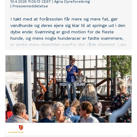
10.4.2025 11:05:13 CEST
|
Agria Dyreforsikring
|
Pressemeddelelse
I takt med at forårssolen får mere og mere fat, gør
vandhunde og deres ejere sig klar til at springe ud i den
dybe ende: Svømning er god motion for de fleste
hunde, og mens nogle hunderacer er fødte svømmere,
er andre mere skeptiske overfor det våde element. Læs
her, hvordan du får en glad vandhund – og hvordan du
undgår at give hvalpe og uerfarne svømmere en kold
dukkert.