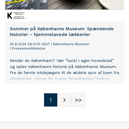
Sommer på Københavns Museum: Spændende
historier – hjemmelavede lækkerier
25.6.2024 09:31:31 CEST
|
Københavns Museum
|
Pressemeddelelse
Kender du København? Vær ”turist i egen hovedstad”
og oplev Københavns historie på Københavns Museum.
Fra de første istidsjægere til de ældste spor af byen fra
vikingetiden, længe før byens “grundlægger” biskop
Absalon. Over pest og brande til nutidens Christiania.
Oplev det 600 år gamle skibsvrag, kom tæt på et
skelet af en kriger fra middelalderen og den kæmpe
1
>>
store nøgle til Vesterport. Og se flotte fotos fra Alices
Hundesalon på den nye udstilling "Min butik!" om byens
små, finurlige butikker. Et besøg i Københavns Museums
smukke bygning er som en vandring gennem byen og
historien. Udstillingen er bygget op over 14 nedslag i