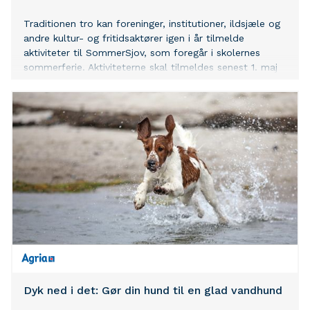
Traditionen tro kan foreninger, institutioner, ildsjæle og
andre kultur- og fritidsaktører igen i år tilmelde
aktiviteter til SommerSjov, som foregår i skolernes
sommerferie. Aktiviteterne skal tilmeldes senest 1. maj
kl. 12.00, hvorefter de udbydes i et samlet program,
som er målrettet børn og unge fra 0.-10. klasse.
Dyk ned i det: Gør din hund til en glad vandhund