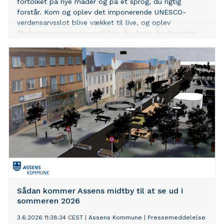
fortolket på nye måder og på et sprog, du rigtig
forstår. Kom og oplev det imponerende UNESCO-
verdensarvsslot blive vækket til live, og oplev
Shakespeares mesterværk lige der, hvor den berømte
dramatiker satte scenen.
Sådan kommer Assens midtby til at se ud i
sommeren 2026
3.6.2026 11:38:34 CEST
|
Assens Kommune
|
Pressemeddelelse