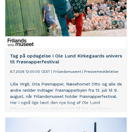
Tag på opdagelse i Ole Lund Kirkegaards univers
til Frøsnapperfestival
6.7.2026 12:00:00 CEST
|
Frilandsmuseet
|
Pressemeddelelse
Lille Virgil, Orla Frøsnapper, Næsehornet Otto og alle de
andre rødder indtager Frøsnapperbyen fra 13. juli til 9.
august, når Frilandsmuseet holder Frøsnapperfestival.
Har I også lige læst den nye bog af Ole Lund
Kirkegaard og Nana Kirkegaard? Så fat sandalerne -
eller gummirøjserne – og kom til Frøsnapperfestival og
gå på opdagelse i det elskede børnebogsunivers.