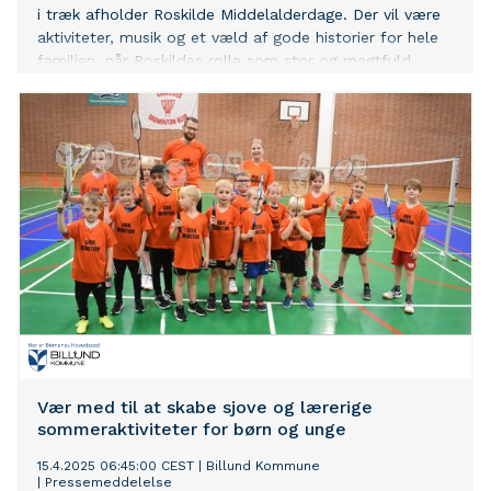
i træk afholder Roskilde Middelalderdage. Der vil være
aktiviteter, musik og et væld af gode historier for hele
familien, når Roskildes rolle som stor og magtfuld
middelalderby sættes i fokus.
Vær med til at skabe sjove og lærerige
sommeraktiviteter for børn og unge
15.4.2025 06:45:00 CEST
|
Billund Kommune
|
Pressemeddelelse