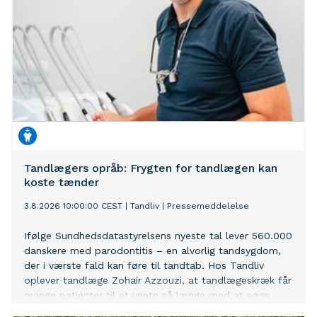
Tandlægers opråb: Frygten for tandlægen kan
koste tænder
3.8.2026 10:00:00 CEST
|
Tandliv
|
Pressemeddelelse
Ifølge Sundhedsdatastyrelsens nyeste tal lever 560.000
danskere med parodontitis – en alvorlig tandsygdom,
der i værste fald kan føre til tandtab. Hos Tandliv
oplever tandlæge Zohair Azzouzi, at tandlægeskræk får
mange patienter til at vente så længe med at søge
hjælp, at mindre problemer udvikler sig til omfattende