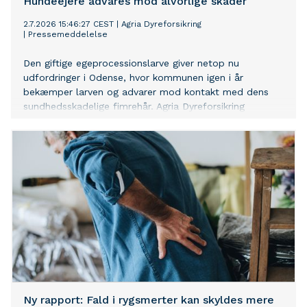
Hundeejere advares mod alvorlige skader
2.7.2026 15:46:27 CEST
|
Agria Dyreforsikring
|
Pressemeddelelse
Den giftige egeprocessionslarve giver netop nu
udfordringer i Odense, hvor kommunen igen i år
bekæmper larven og advarer mod kontakt med dens
sundhedsskadelige fimrehår. Agria Dyreforsikring
opfordrer hundeejere, der færdes i Odense og omegn,
til at være ekstra opmærksomme – for selv kortvarig
kontakt kan give alvorlige skader hos hunde.
Ny rapport: Fald i rygsmerter kan skyldes mere