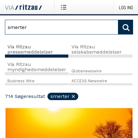
LOG IND
Via Ritzau
Via Ritzau
pressemeddelelser
selskabsmeddelelser
Via Ritzau
myndighedsmeddelelser
Globenewswire
Business Wire
ACCESS Newswire
714
Søgeresultat
smerter