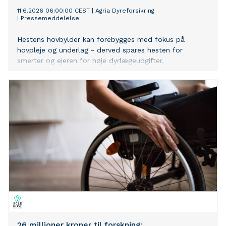
11.6.2026 06:00:00 CEST
|
Agria Dyreforsikring
|
Pressemeddelelse
Hestens hovbylder kan forebygges med fokus på
hovpleje og underlag - derved spares hesten for
smerter og ejeren for høje dyrlægeudgifter.
26 millioner kroner til forskning: