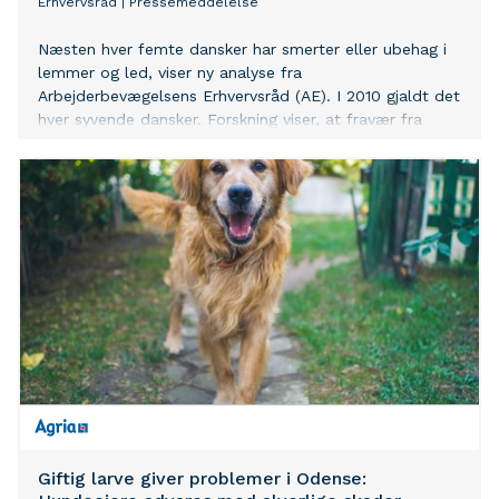
Erhvervsråd
|
Pressemeddelelse
Næsten hver femte dansker har smerter eller ubehag i
lemmer og led, viser ny analyse fra
Arbejderbevægelsens Erhvervsråd (AE). I 2010 gjaldt det
hver syvende dansker. Forskning viser, at fravær fra
arbejdsmarkedet på grund af smerter koster samfundet
58 milliarder kroner om året.
Giftig larve giver problemer i Odense: