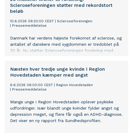
Scleroseforeningen støtter med rekordstort
beløb
10.6.2026 09:20:00 CEST
|
Scleroseforeningen
|
Pressemeddelelse
Danmark har verdens højeste forekomst af sclerose, og
antallet af danskere med sygdommen er tredoblet på
30 år. Nu støtter Scleroseforeningen forskning med
rekordmange midler.
Næsten hver tredje unge kvinde i Region
Hovedstaden kæmper med angst
6.6.2026 06:00:00 CEST
|
Region Hovedstaden
|
Pressemeddelelse
Mange unge i Region Hovedstaden oplever psykiske
udfordringer. Især blandt unge kvinder fylder angst og
depression meget, og flere får også en ADHD-diagnose.
Det viser en ny rapport fra Sundhedsprofilen.