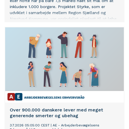
eller hofte har på bare 7,5 måned nået sit mål om at
inkludere 1.000 borgere. Projektet Styrke, som er
udviklet i samarbejde mellem Region Sjælland og
Næstved Kommune, var oprindeligt planlagt til at løbe
over tre år.
Over 900.000 danskere lever med meget
generende smerter og ubehag
3.7.2026 05:05:00 CEST
|
AE - Arbejderbevægelsens