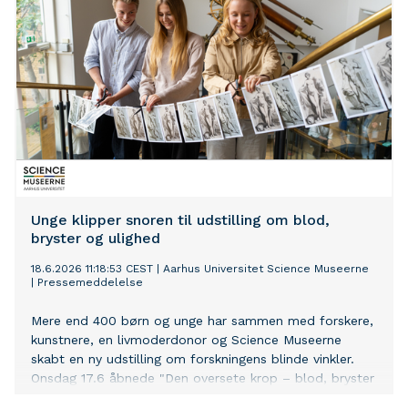
Unge klipper snoren til udstilling om blod,
bryster og ulighed
18.6.2026 11:18:53 CEST
|
Aarhus Universitet Science Museerne
|
Pressemeddelelse
Mere end 400 børn og unge har sammen med forskere,
kunstnere, en livmoderdonor og Science Museerne
skabt en ny udstilling om forskningens blinde vinkler.
Onsdag 17.6 åbnede "Den oversete krop – blod, bryster
og ulighed" på Steno Museet.