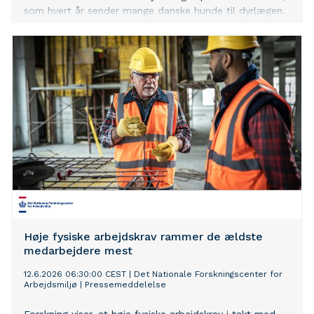
som hvert år sender mange danske hunde til dyrlægen.
Få et overblik over de 10 hyppigste sommerrelaterede
skader og sygdomme samt råd til, hvordan du
forebygger dem.
Høje fysiske arbejdskrav rammer de ældste
medarbejdere mest
12.6.2026 06:30:00 CEST
|
Det Nationale Forskningscenter for
Arbejdsmiljø
|
Pressemeddelelse