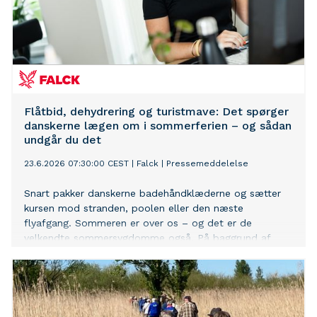
Flåtbid, dehydrering og turistmave: Det spørger
danskerne lægen om i sommerferien – og sådan
undgår du det
23.6.2026 07:30:00 CEST
|
Falck
|
Pressemeddelelse
Snart pakker danskerne badehåndklæderne og sætter
kursen mod stranden, poolen eller den næste
flyafgang. Sommeren er over os – og det er de
velkendte sommersygdomme også. På baggrund af
tusindvis af henvendelser fra danskere i ind- og udland
deler Falck, hvad du skal holde øje med – og hvad du
gør, hvis det alligevel går galt.