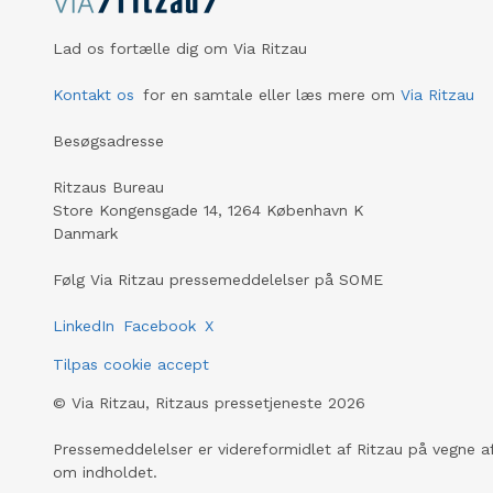
bliver deaktiveret ved et ægte
jordskælv, så kan det få alvorlige
Lad os fortælle dig om Via Ritzau
konsekvenser.”
Kontakt os
for en samtale eller læs mere om
Via Ritzau
Besøgsadresse
Ritzaus Bureau
Store Kongensgade 14, 1264 København K
Danmark
Følg Via Ritzau pressemeddelelser på SOME
LinkedIn
Facebook
X
Tilpas cookie accept
©
Via Ritzau, Ritzaus pressetjeneste
2026
Pressemeddelelser er videreformidlet af Ritzau på vegne af
om indholdet.