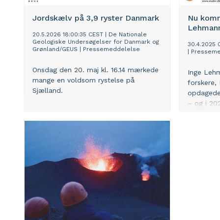
Jordskælv på 3,9 ryster Danmark
Nu komm
Lehmann
20.5.2026 18:00:35 CEST
|
De Nationale
Geologiske Undersøgelser for Danmark og
30.4.2025 
Grønland/GEUS
|
Pressemeddelelse
|
Presseme
Onsdag den 20. maj kl. 16.14 mærkede
Inge Lehm
mange en voldsom rystelse på
forskere,
Sjælland.
opdagede 
– og i 2
nye penge
udkommer 
Sussi Bec
første ga
liv i teks
banebryde
om de hin
sætte for 