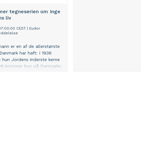
er tegneserien om Inge
s liv
07:00:00 CEST
|
Eudor
ddelelse
ann er en af de allerstørste
 Danmark har haft: I 1936
hun Jordens inderste kerne
028 kommer hun på Danmarks
sedler. Men allerede 9. maj
en ny dansk tegneserie af
h og Helle Houkjær, der for
ng fortæller Inge Lehmanns
t og billeder, om hendes
nde forskning i jordskælv og
dringer, samtiden søgte at
en kvindes forskerkarriere.