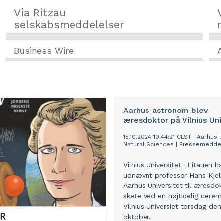
Via Ritzau
selskabsmeddelelser
Business Wire
Aarhus-astronom blev
æresdoktor på Vilnius Uni
15.10.2024 10:44:21 CEST
|
Aarhus U
Natural Sciences
|
Pressemedde
Vilnius Universitet i Litauen h
udnævnt professor Hans Kjel
Aarhus Universitet til æresdo
skete ved en højtidelig cere
Vilnius Universiet torsdag den
oktober.