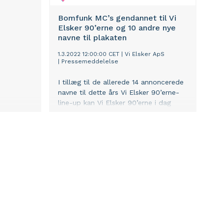
Bomfunk MC’s gendannet til Vi
Elsker 90’erne og 10 andre nye
navne til plakaten
1.3.2022 12:00:00 CET
|
Vi Elsker ApS
|
Pressemeddelelse
I tillæg til de allerede 14 annoncerede
navne til dette års Vi Elsker 90’erne-
line-up kan Vi Elsker 90’erne i dag
løfte sløret for yderligere 11 artister,
hvor særligt gendannelsen af Bomfunk
MC’s til dette års tour er spektakulær.
Derudover bliver Alice Deejay, 5ive,
Cartoons, Blümchen, Darren Bailie of
the Guru Josh Project, Sukkerchok
samt pladeaktuelle Chief 1, der
sammen med Snap!, Dr. Alban og
Haddaway spiller et særligt HEROES
SET, en del af den turnerende
festkaravane.