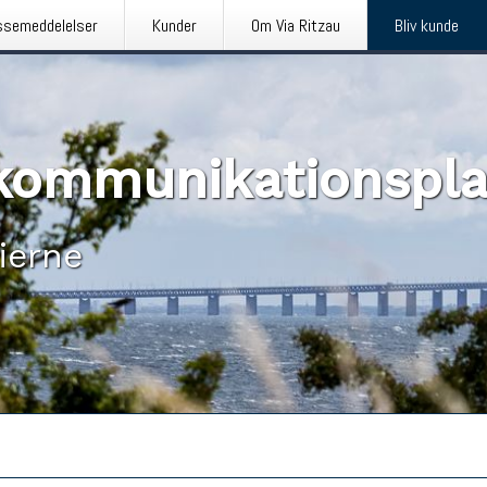
ssemeddelelser
Kunder
Om Via Ritzau
Bliv kunde
n kommunikationspl
ierne