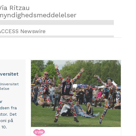
Via Ritzau
myndighedsmeddelelser
ACCESS Newswire
versitet
niversitet
lelse
ar
dsen fra
ktor. Det
moni på
 10.