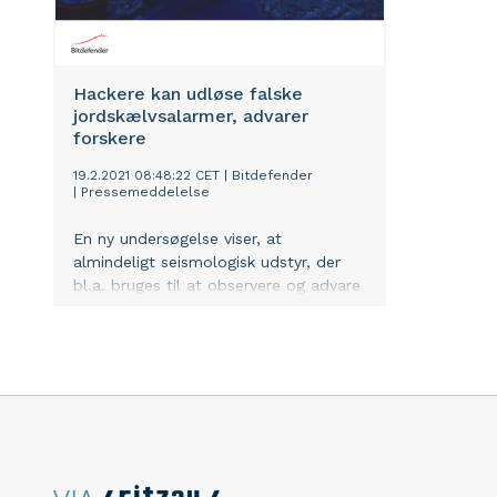
Hackere kan udløse falske
jordskælvsalarmer, advarer
forskere
19.2.2021 08:48:22 CET
|
Bitdefender
|
Pressemeddelelse
En ny undersøgelse viser, at
almindeligt seismologisk udstyr, der
bl.a. bruges til at observere og advare
om jordskælv, er sårbart over for
hackerangreb. Hackere kan bruge
udstyret til at udløse falske
jordskælvsalarmer og skjule ægte
alarmer. “Manipuleres udstyret, kan
det skabe en del panik, selv hvis det
kun er kortvarigt og viser sig at være
falsk alarm” siger Bitdefenders
sikkerhedsekspert. “Men hvis alarmerne