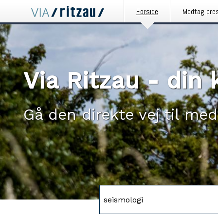
Forside
Modtag pre
Via Ritzau - di
Gå den direkte vej til med