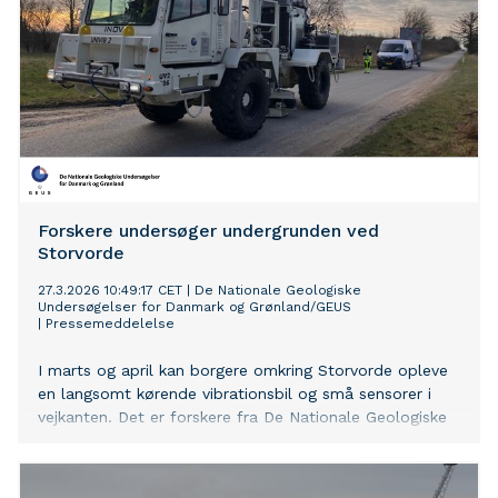
Forskere undersøger undergrunden ved
Storvorde
27.3.2026 10:49:17 CET
|
De Nationale Geologiske
Undersøgelser for Danmark og Grønland/GEUS
|
Pressemeddelelse
I marts og april kan borgere omkring Storvorde opleve
en langsomt kørende vibrationsbil og små sensorer i
vejkanten. Det er forskere fra De Nationale Geologiske
Undersøgelser for Danmark og Grønland (GEUS), der
gennemfører seismiske undersøgelser af undergrunden i
området.