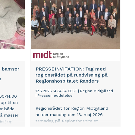
billet på almindelige vilkår.
r bamser
PRESSEINVITATION: Tag med
regionsrådet på rundvisning på
s
Regionshospitalet Randers
e
12.5.2026 14:34:54 CEST
|
Region Midtjylland
|
Pressemeddelelse
.00-14.00
op til en
Regionsrådet for Region Midtjylland
for både
holder mandag den 18. maj 2026
på masser
temadag på Regionshospitalet
ring og
Randers. Pressen er velkommen.
us på dyr