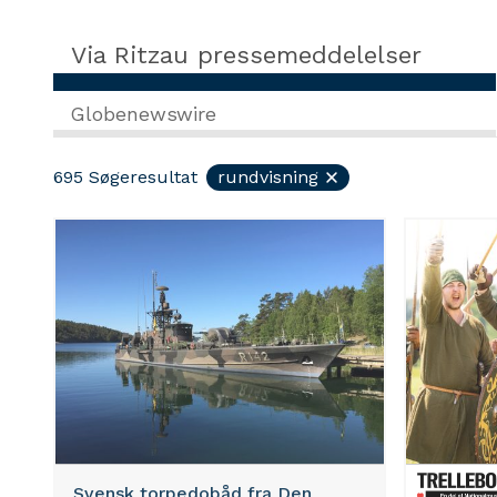
Via Ritzau pressemeddelelser
Globenewswire
695
Søgeresultat
rundvisning
Svensk torpedobåd fra Den