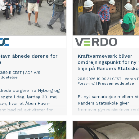
Havn åbnede dørene for
Kraftvarmeværk bliver
e
omdrejningspunkt for ny 
linje på Randers Statssko
3:59:11 CEST
|
ADP A/S
ddelelse
26.5.2026 10:00:31 CEST
|
Verdo E
Forsyning
|
Pressemeddelelse
drede borgere fra Nyborg og
Et nyt samarbejde mellem V
øgte i dag, lørdag 30. maj,
Randers Statsskole giver
vn, hvor et Åben Havn-
fremover gymnasieelever mul
nt bød på aktiviteter for
at blive undervist i emner
lien samt information om
med udgangspunkt i kraftva
gværende proces for
på Randers Havn.
 af havnen.