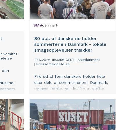
t
80 pct. af danskerne holder
sommerferie i Danmark - lokale
smagsoplevelser trækker
niversitet
elelse
10.6.2026 11:50:56 CEST
|
SMVdanmark
|
Pressemeddelelse
l den
Fire ud af fem danskere holder hele
eller dele af sommerferien i Danmark,
husene i
og hver femte gør det for at støtte
e gennem
dansk turisme og lokale virksomheder.
e planters
Det viser en ny analyse
fra SMVdanmark, der peger på et stort
potentiale for bl.a. destillerier,
bryggerier og vingårde.