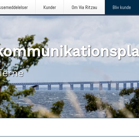
ssemeddelelser
Kunder
Om Via Ritzau
Bliv kunde
n kommunikationspl
ierne