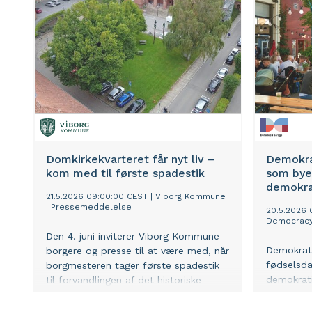
kræfter med konkrete arbejdsopgaver
og hverdagen på en rigtig
arbejdsplads. Som landets største
skole-virksomhedssamarbejde skal
dagen styrke koblingen mellem de
unge og erhvervslivet og gøre dem
klogere på, hvilke uddannelses- og
karrieremuligheder der findes.
Domkirkekvarteret får nyt liv –
Demokra
kom med til første spadestik
som bye
demokra
21.5.2026 09:00:00 CEST
|
Viborg Kommune
|
Pressemeddelelse
20.5.2026 
Democrac
Den 4. juni inviterer Viborg Kommune
Demokrati 
borgere og presse til at være med, når
fødselsd
borgmesteren tager første spadestik
demokrat
til forvandlingen af det historiske
og langbo
domkirkekvarter.
Københav