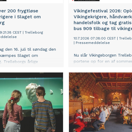
er 200 frygtløse
Vikingefestival 2026: Op
rigere i Slaget om
Vikingekrigere, håndværk
rg
handelsfolk og tag grati
bus 909 tilbage til viking
09:21:38 CEST
|
Trelleborg
ddelelse
10.7.2026 07:38:00 CEST
|
Trelleb
|
Pressemeddelelse
g den 16. juli til søndag den
Nu slår Vikingeborgen Trelleb
udkæmpes Slaget om
portene op for en af sommer
. Trelleborgs årlige
store oplevelser, når Danmar
tival spoler tiden tilbage til
vikingefestival løber af stabl
 hvor Harald Blåtand og
lørdag den 11. til søndag den 19
eskægs jarler mødes og
år bliver det endnu nemmere
m magten. Den stærkeste
deltage, man kan nemlig ho
 stærkeste vikingekrigere
buslinje 909 helt gratis mell
laget om Trelleborg’.
Slagelse Station og festival
alle dage og undgå at finde 