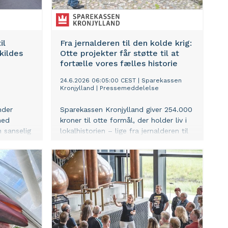
il
Fra jernalderen til den kolde krig:
kildes
Otte projekter får støtte til at
fortælle vores fælles historie
24.6.2026 06:05:00 CEST
|
Sparekassen
Kronjylland
|
Pressemeddelelse
nder
Sparekassen Kronjylland giver 254.000
med
kroner til otte formål, der holder liv i
n sanselig
lokalhistorien – lige fra jernalderen til
lyde og
den kolde krig.
ing af en
 af
.