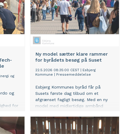
Ny model sætter klare rammer
Tech-
for byrådets besøg på Suset
le
22.5.2026 08:35:00 CEST
|
Esbjerg
Kommune
|
Pressemeddelelse
nergi og
Esbjerg Kommunes byråd får på
erdo og
Susets første dag tilbud om et
afgrænset fagligt besøg. Med en ny
ighed for
model med midlertidige armbånd
forlader deltagerne festivalpladsen
rmeværket
efter rundvisningen.
Byrådsmedlemmer, der ønsker at
deltage i festivalen, skal selv købe