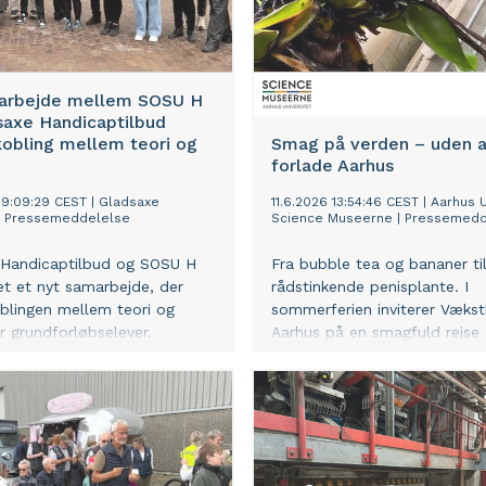
arbejde mellem SOSU H
saxe Handicaptilbud
kobling mellem teori og
Smag på verden – uden a
forlade Aarhus
09:09:29 CEST
|
Gladsaxe
11.6.2026 13:54:46 CEST
|
Aarhus U
|
Pressemeddelelse
Science Museerne
|
Pressemedd
 Handicaptilbud og SOSU H
Fra bubble tea og bananer ti
et et nyt samarbejde, der
rådstinkende penisplante. I
oblingen mellem teori og
sommerferien inviterer Vækst
or grundforløbselever.
Aarhus på en smagfuld rejs
fra SOSU H besøger
fire klimazoner med eksotisk
e botilbud og får erfaring
overraskende historier.
jdet med borgere med
handicap, psykiske lidelser og
e støttebehov.