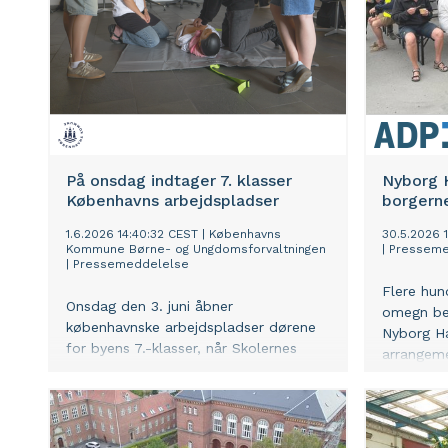
På onsdag indtager 7. klasser
Nyborg 
Københavns arbejdspladser
borgern
1.6.2026 14:40:32 CEST
|
Københavns
30.5.2026 1
Kommune Børne- og Ungdomsforvaltningen
|
Presseme
|
Pressemeddelelse
Flere hun
Onsdag den 3. juni åbner
omegn bes
københavnske arbejdspladser dørene
Nyborg Ha
for byens 7.-klasser, når Skolernes
arrangeme
Erhvervsdag 2026 afholdes for andet
hele fami
år i træk. Eleverne forlader
den igan
klasselokalet for at besøge alt fra
udvidelse
hoteller til værksteder, hvor de prøver