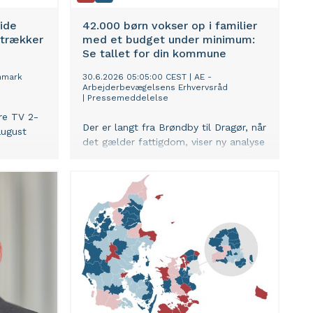
vide
42.000 børn vokser op i familier
 trækker
med et budget under minimum:
Se tallet for din kommune
nmark
30.6.2026 05:05:00 CEST
|
AE -
Arbejderbevægelsens Erhvervsråd
|
Pressemeddelelse
re TV 2-
Der er langt fra Brøndby til Dragør, når
august
det gælder fattigdom, viser ny analyse
fra Arbejderbevægelsens Erhvervsråd
(AE). Mens Dragør Kommune har
færrest borgere, der lever for mindre
end minimumsbudgettet, er tallene
højest i kommuner på den
københavnske vestegn og Vest- og
Sydsjælland.