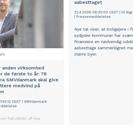
asbesttaget
22.4.2026 06:30:00 CEST
|
DI Byg
|
Pressemeddelelse
Nye tal viser, at boligejere i f
sydjyske kommuner har svære
finansiere en nødvendig udski
asbesttage sammenlignet m
større byer.
r anden virksomhed
r de første to år: 78
fra SMVdanmark skal give
ttere medvind på
en
1:55:12 CEST
|
SMVdanmark
ddelelse
over halvdelen af nye
der i Danmark overlever de
år. Samtidig er