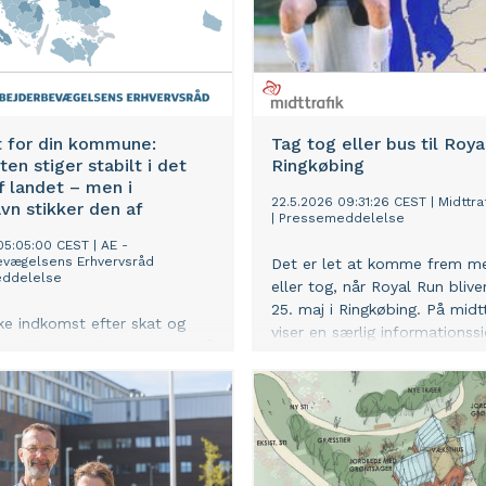
t for din kommune:
Tag tog eller bus til Roya
en stiger stabilt i det
Ringkøbing
 landet – men i
22.5.2026 09:31:26 CEST
|
Midttra
n stikker den af
|
Pressemeddelelse
05:05:00 CEST
|
AE -
evægelsens Erhvervsråd
Det er let at komme frem m
ddelelse
eller tog, når Royal Run bliver
25. maj i Ringkøbing. På midtt
ke indkomst efter skat og
viser en særlig informationssi
 er vokset med 8,7 procent på
hvordan busser og tog kører
 de seneste ti år mens den
vn er steget med 21,5
iser ny analyse fra
evægelsens Erhvervsråd
7 kommuner er indkomsten
indre end