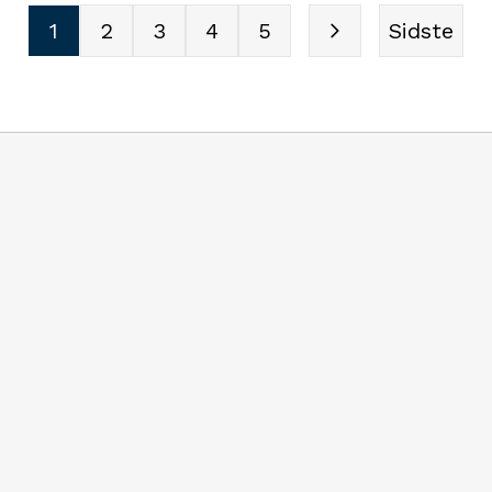
eriet samlet set i tilbagegang
1
2
3
4
5
Sidste
fordelt geografisk, hvor det
rer sig omkring
sområdet. Det viser ny
ra SMVdanmark, der nu
et nyt udspil med 78 konkrete
som skal gøre det lettere at
 udvikle virksomhed.