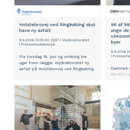
Holstebrovej ved Ringkøbing skal
96 af 9
have ny asfalt
unge de 
virksom
9.6.2026 13:05:00 CEST
|
Vejdirektoratet
byer
|
Pressemeddelelse
8.6.2026 0
|
Presseme
Fra torsdag 18. juni og omkring tre
uger frem lægger Vejdirektoratet ny
Danmark s
asfalt på Holstebrovej ved Ringkøbing.
66.000 u
ny analys
Udvikling
men især 
udkantsko
forværre 