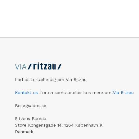
iværksætt
højt på én gang. Ofte overset af
og skævt 
omverdenen, men for evigt forbundet
koncentre
med dem, de elsker – og som elsker
hovedstad
dem.
analyse f
lancerer 
forslag, 
starte og
Lad os fortælle dig om Via Ritzau
Kontakt os
for en samtale eller læs mere om
Via Ritzau
Besøgsadresse
Ritzaus Bureau
Store Kongensgade 14, 1264 København K
Danmark