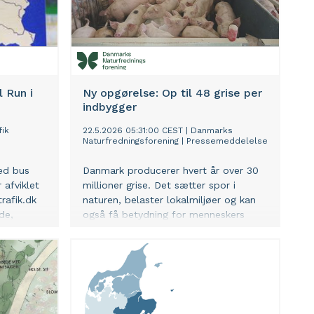
l Run i
Ny opgørelse: Op til 48 grise per
indbygger
fik
22.5.2026 05:31:00 CEST
|
Danmarks
Naturfredningsforening
|
Pressemeddelelse
ed bus
Danmark producerer hvert år over 30
 afviklet
millioner grise. Det sætter spor i
rafik.dk
naturen, belaster lokalmiljøer og kan
de,
også få betydning for menneskers
 på dagen.
sundhed.