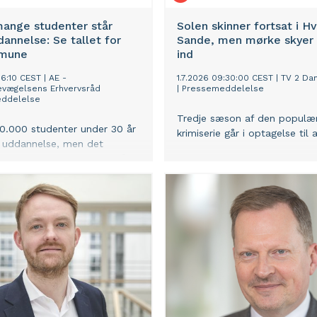
ange studenter står
Solen skinner fortsat i H
annelse: Se tallet for
Sande, men mørke skyer
mmune
ind
:36:10 CEST
|
AE -
1.7.2026 09:30:00 CEST
|
TV 2 Da
evægelsens Erhvervsråd
|
Pressemeddelelse
ddelelse
Tredje sæson af den populæ
0.000 studenter under 30 år
krimiserie går i optagelse til 
 uddannelse, men det
re antal er ulige fordelt på
andet, viser en ny analyse fra
evægelsens Erhvervsråd (AE).
å Lolland-Falster og store
jælland er der mange
r uden uddannelse, mens
r lav i Jylland, på Fyn og
København.