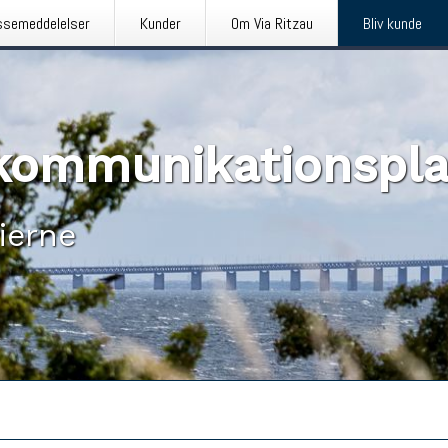
ssemeddelelser
Kunder
Om Via Ritzau
Bliv kunde
n kommunikationspl
ierne