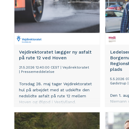
Det sker gennem indsatsen
landsgenn
Underværker.
Vejdirektoratet lægger ny asfalt
Ledelsen
på rute 12 ved Hoven
Borgern
Regionsh
21.5.2026 12:40:00 CEST
|
Vejdirektoratet
plads
|
Pressemeddelelse
5.5.2026 0
Gødstrup
Torsdag 28. maj tager Vejdirektoratet
hul på arbejdet med at udskifte den
Den 1. au
nedslidte asfalt på rute 12 mellem
Niemann 
Hoven og Ølgod i Vestjylland.
for Borg
Regionsho