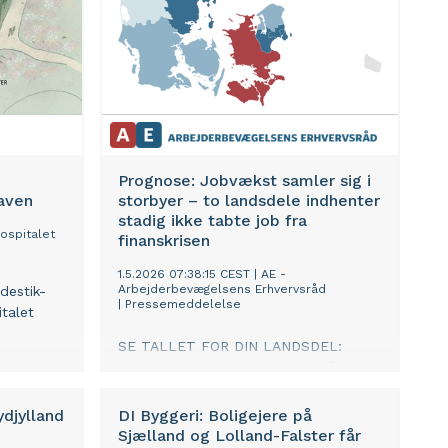
Prognose: Jobvækst samler sig i
aven
storbyer – to landsdele indhenter
stadig ikke tabte job fra
ospitalet
finanskrisen
1.5.2026 07:38:15 CEST
|
AE -
Arbejderbevægelsens Erhvervsråd
adestik-
|
Pressemeddelelse
talet
SE TALLET FOR DIN LANDSDEL:
Arbejderbevægelsens Erhvervsråd (AE)
forventer med ny prognose, at dansk
jobvækst vil fortsætte med at være
ydjylland
DI Byggeri: Boligejere på
koncentreret i hovedstadsområdet og
Sjælland og Lolland-Falster får