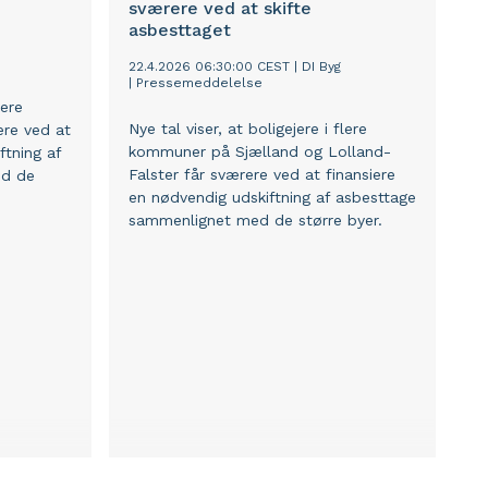
Østjylland, mens antallet af
sværere ved at skifte
beskæftigede forventes at gå tilbage
asbesttaget
på Vest- og Sydsjælland.
22.4.2026 06:30:00 CEST
|
DI Byg
|
Pressemeddelelse
lere
Nye tal viser, at boligejere i flere
re ved at
kommuner på Sjælland og Lolland-
ftning af
Falster får sværere ved at finansiere
ed de
en nødvendig udskiftning af asbesttage
sammenlignet med de større byer.