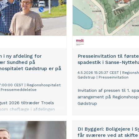
emsnittet.
 i ny afdeling for
Presseinvitation til første
ær Sundhed på
spadestik i Sanse-Nytteh
ospitalet Gødstrup er på
4.5.2026 15:25:37 CEST
|
Regionsh
Gødstrup
|
Presseinvitation
7:00:00 CEST
|
Regionshospitalet
|
Pressemeddelelse
Invitation af pressen til 1. sp
arrangement på Regionshospi
gust 2026 tiltræder Troels
Gødstrup
som cheflæge i afdelingen
ernær Sundhed på
spitalet Gødstrup.
DI Byggeri: Boligejere i S
får sværere ved at skifte