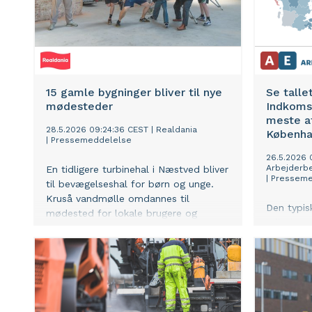
15 gamle bygninger bliver til nye
Se talle
mødesteder
Indkomst
meste af
28.5.2026 09:24:36 CEST
|
Realdania
Københav
|
Pressemeddelelse
26.5.2026 
Arbejderb
En tidligere turbinehal i Næstved bliver
|
Presseme
til bevægelseshal for børn og unge.
Kruså vandmølle omdannes til
Den typis
mødested for lokale brugere og
inflation
besøgende. Og et tidligere
landsplan
autoværksted skal danne rammen om
i Københa
livemusik og kulturliv på Sydfyn.
procent, v
Realdania støtter nu 15 nye projekter,
Arbejderb
der skal styrke lokale fællesskaber
(AE). I 7
med afsæt i stedernes potentialer.
vokset m