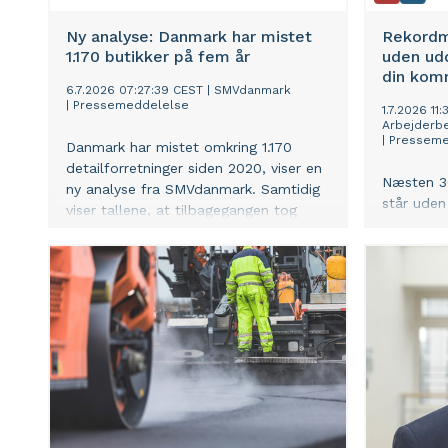
Ny analyse: Danmark har mistet
Rekordm
1.170 butikker på fem år
uden udd
din ko
6.7.2026 07:27:39 CEST
|
SMVdanmark
|
Pressemeddelelse
1.7.2026 11
Arbejderb
|
Presseme
Danmark har mistet omkring 1.170
detailforretninger siden 2020, viser en
Næsten 3
ny analyse fra SMVdanmark. Samtidig
står uden
viser tallene, at tilbagegangen tog
rekordsto
yderligere fart fra 2023 til 2024, som
tværs af l
bød på det største årlige fald i
Arbejderb
perioden.
Særligt p
dele af S
studente
andelen e
nord for 