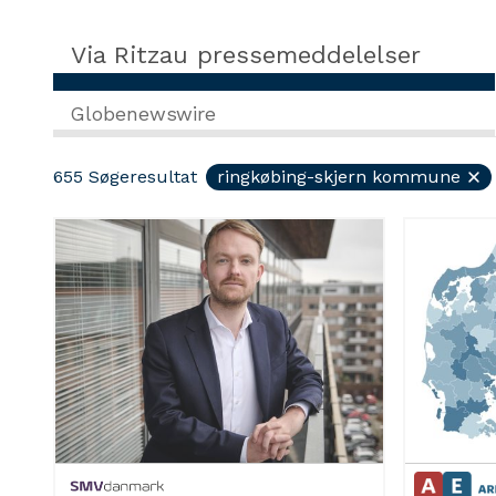
Via Ritzau pressemeddelelser
Globenewswire
655
Søgeresultat
ringkøbing-skjern kommune