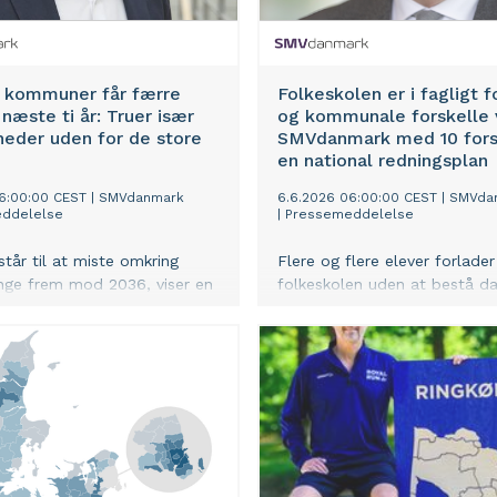
8 kommuner får færre
Folkeskolen er i fagligt f
næste ti år: Truer især
og kommunale forskelle 
heder uden for de store
SMVdanmark med 10 forsl
en national redningsplan
6:00:00 CEST
|
SMVdanmark
6.6.2026 06:00:00 CEST
|
SMVda
ddelelse
|
Pressemeddelelse
tår til at miste omkring
Flere og flere elever forlader
nge frem mod 2036, viser en
folkeskolen uden at bestå d
e fra SMVdanmark.
matematik. Samtidig vokser
en rammer over hele landet,
forskellene mellem kommuner
i land- og
beregninger fra SMVdanmark,
mmuner, hvor det vil
lancerer et nyt udspil med ti 
manglen på arbejdskraft.
et målrettet kvalitetsløft af
folkeskolen.