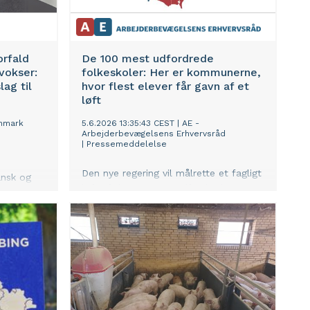
orfald
De 100 mest udfordrede
vokser:
folkeskoler: Her er kommunerne,
ag til
hvor flest elever får gavn af et
løft
nmark
5.6.2026 13:35:43 CEST
|
AE -
Arbejderbevægelsens Erhvervsråd
|
Pressemeddelelse
Den nye regering vil målrette et fagligt
ansk og
løft af de 100 mest udfordrede
folkeskoler, og det vil især komme
ne, viser
landkommuner til gavn, viser en ny
 der nu
analyse fra Arbejderbevægelsens
forslag til
Erhvervsråd (AE). Samtidig er der et
stort sammenfald mellem områder
med mange faglige udfordringer og
områder, hvor der er mange familier
med lave indkomster.