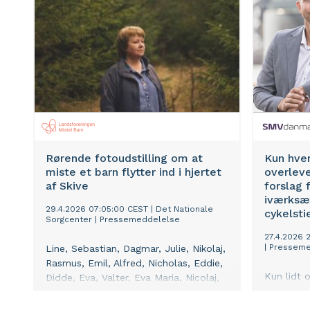
Rørende fotoudstilling om at
Kun hve
miste et barn flytter ind i hjertet
overleve
af Skive
forslag 
iværksæ
29.4.2026 07:05:00 CEST
|
Det Nationale
cykelsti
Sorgcenter
|
Pressemeddelelse
27.4.2026 2
|
Presseme
Line, Sebastian, Dagmar, Julie, Nikolaj,
Rasmus, Emil, Alfred, Nicholas, Eddie,
Kun lidt 
Didde, Eva, Valter, Eva Maria, Nicolaj,
virksomhe
Louis, Òmar, Emilie, Marcus – de er
første to 
lige her. Børnene. De larmer stille og