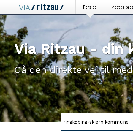
Forside
Modtag pre
Via Ritzau - di
Gå den direkte vej til med