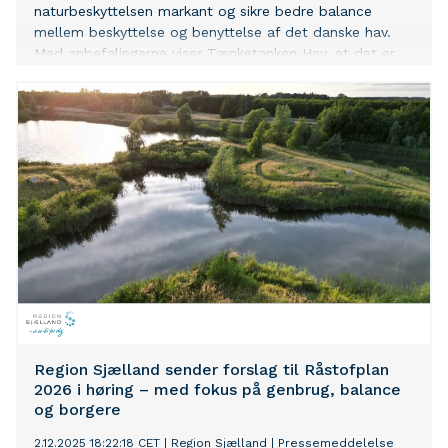
naturbeskyttelsen markant og sikre bedre balance
mellem beskyttelse og benyttelse af det danske hav.
Med anbefalingerne viser Tænketanken Hav, at det er
muligt både at beskytte havet bedre og sikre plads til
aktiviteter som havvindmøller og fiskeri.
Region Sjælland sender forslag til Råstofplan
2026 i høring – med fokus på genbrug, balance
og borgere
2.12.2025 18:22:18 CET
|
Region Sjælland
|
Pressemeddelelse