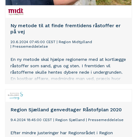
Ny metode til at finde fremtidens råstoffer er
på vej
20.6.2024 07:45:00 CEST
|
Region Midtjylland
|
Pressemeddelelse
En ny metode skal hjælpe regionerne med at kortlægge
råstoffer som sand, grus og sten. I fremtiden vil
råstofferne skulle hentes dybere nede i undergrunden.
En kostbar affære, medmindre man ved, præcis hvor
råstofferne er gemt, og hvilken kvalitet de har.
Region Sjælland genvedtager Råstofplan 2020
9.4.2024 18:45:00 CEST
|
Region Sjælland
|
Pressemeddelelse
Efter mindre justeringer har Regionsrådet i Region