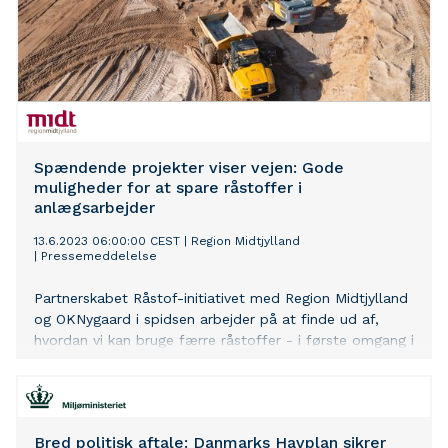
Spændende projekter viser vejen: Gode
muligheder for at spare råstoffer i
anlægsarbejder
13.6.2023 06:00:00 CEST
|
Region Midtjylland
|
Pressemeddelelse
Partnerskabet Råstof-initiativet med Region Midtjylland
og OKNygaard i spidsen arbejder på at finde ud af,
hvordan vi kan bruge færre råstoffer - i første omgang i
anlægsarbejder. Partnerskabet har søsat flere
spændende projekter - med lovende resultater.
Bred politisk aftale: Danmarks Havplan sikrer