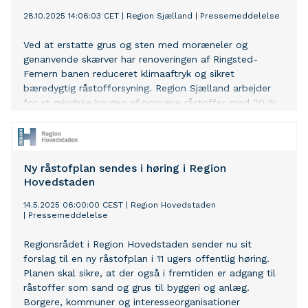
28.10.2025 14:06:03 CET
|
Region Sjælland
|
Pressemeddelelse
Ved at erstatte grus og sten med moræneler og
genanvende skærver har renoveringen af Ringsted-
Femern banen reduceret klimaaftryk og sikret
bæredygtig råstofforsyning. Region Sjælland arbejder
for at mindske brugen af primære råstoffer med 20 %
inden 2032 – og projektet er et godt eksempel på,
hvordan målet kan nås.
Ny råstofplan sendes i høring i Region
Hovedstaden
14.5.2025 06:00:00 CEST
|
Region Hovedstaden
|
Pressemeddelelse
Regionsrådet i Region Hovedstaden sender nu sit
forslag til en ny råstofplan i 11 ugers offentlig høring.
Planen skal sikre, at der også i fremtiden er adgang til
råstoffer som sand og grus til byggeri og anlæg.
Borgere, kommuner og interesseorganisationer