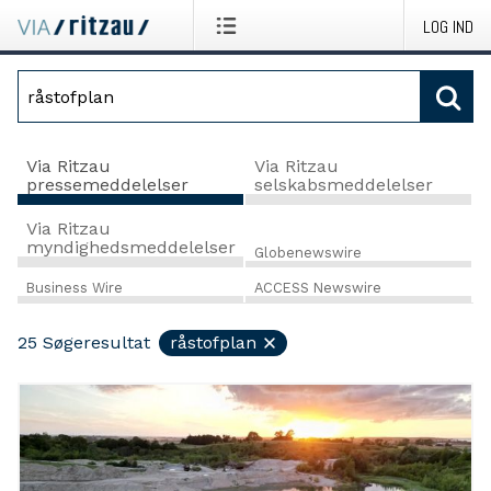
LOG IND
Via Ritzau
Via Ritzau
pressemeddelelser
selskabsmeddelelser
Via Ritzau
myndighedsmeddelelser
Globenewswire
Business Wire
ACCESS Newswire
25
Søgeresultat
råstofplan