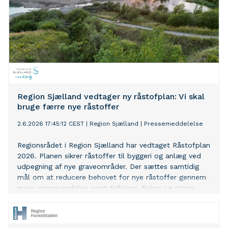
Region Sjælland vedtager ny råstofplan: Vi skal
bruge færre nye råstoffer
2.6.2026 17:45:12 CEST
|
Region Sjælland
|
Pressemeddelelse
Regionsrådet i Region Sjælland har vedtaget Råstofplan
2026. Planen sikrer råstoffer til byggeri og anlæg ved
udpegning af nye graveområder. Der sættes samtidig
mål om at reducere behovet for nye råstoffer gennem
mere genanvendelse samt tidligere dialog og større
hensyn til borgere, natur og miljø allerede inden, der
søges om gravetilladelser.