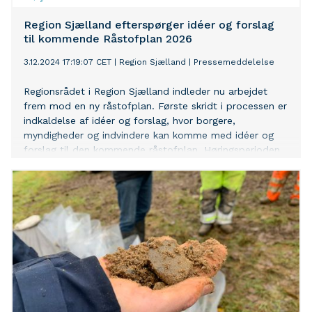
Region Sjælland efterspørger idéer og forslag
til kommende Råstofplan 2026
3.12.2024 17:19:07 CET
|
Region Sjælland
|
Pressemeddelelse
Regionsrådet i Region Sjælland indleder nu arbejdet
frem mod en ny råstofplan. Første skridt i processen er
indkaldelse af idéer og forslag, hvor borgere,
myndigheder og indvindere kan komme med idéer og
forslag til den kommende råstofplan. Høringsperioden
løber fra 6. december 2024 til 31. januar 2025.