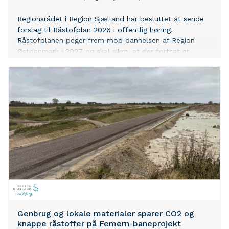
Regionsrådet i Region Sjælland har besluttet at sende
forslag til Råstofplan 2026 i offentlig høring.
Råstofplanen peger frem mod dannelsen af Region
Østdanmark i 2027 og skal sikre, at der fortsat er
adgang til de samfundsnødvendige råstoffer – samtidig
med at der passes på borgere, natur og miljø. Planen
forventes endeligt godkendt medio 2026.
Genbrug og lokale materialer sparer CO2 og
knappe råstoffer på Femern-baneprojekt