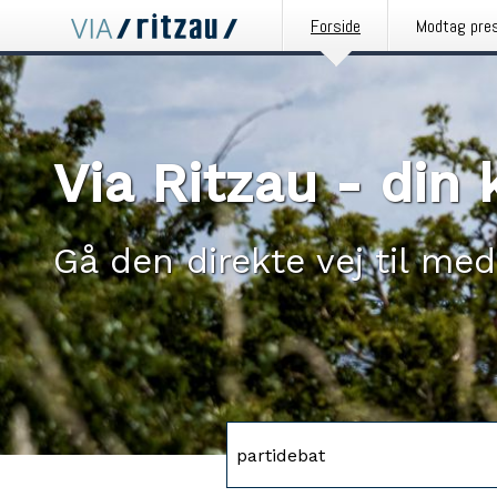
Forside
Modtag pre
Via Ritzau - di
Gå den direkte vej til med