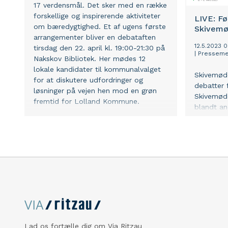
17 verdensmål. Det sker med en række
forskellige og inspirerende aktiviteter
LIVE: Fø
om bæredygtighed. Et af ugens første
Skivemø
arrangementer bliver en debataften
12.5.2023 
tirsdag den 22. april kl. 19:00-21:30 på
|
Presseme
Nakskov Bibliotek. Her mødes 12
lokale kandidater til kommunalvalget
Skivemøde
for at diskutere udfordringer og
debatter 
løsninger på vejen hen mod en grøn
Skivemøde
fremtid for Lolland Kommune.
blandt an
borgmest
Lad os fortælle dig om Via Ritzau