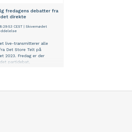
lg fredagens debatter fra
det direkte
08:29:53 CEST
|
Skivemødet
ddelelse
t live-transmitterer alle
fra Det Store Telt på
t 2023. Fredag er der
det partidebat,
erdebat samt ungemøde.