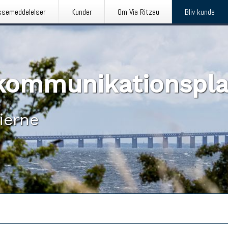
ssemeddelelser
Kunder
Om Via Ritzau
Bliv kunde
n kommunikationspl
ierne