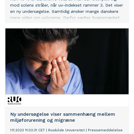
mod solens stråler, når uv-indekset rammer 3. Det viser
en ny undersøgelse. Samtidig ønsker mange danskere
mere viden om solcreme. Derfor sætter Svanemærket
og Kræftens Bekæmpelse sammen fokus på
solbeskyttelse.
Ny undersøgelse viser sammenhæng mellem
miljøforurening og migræne
1.11.2023 11:03:31 CET
|
Roskilde Universitet
|
Pressemeddelelse