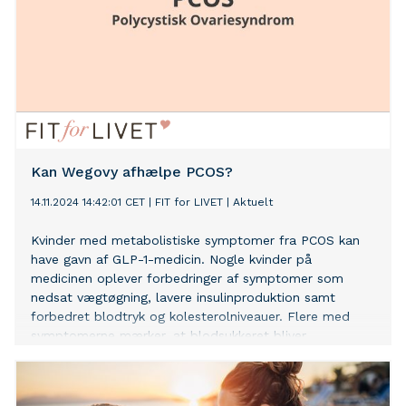
Kan Wegovy afhælpe PCOS?
14.11.2024 14:42:01 CET
|
FIT for LIVET
|
Aktuelt
Kvinder med metabolistiske symptomer fra PCOS kan
have gavn af GLP-1-medicin. Nogle kvinder på
medicinen oplever forbedringer af symptomer som
nedsat vægtøgning, lavere insulinproduktion samt
forbedret blodtryk og kolesterolniveauer. Flere med
symptomerne mærker, at blodsukkeret bliver
stabiliseret og trætheden reduceret. Symptomer på
PCOS varierer fra patient til patient, og ikke alle har
metabolistiske symptomer.