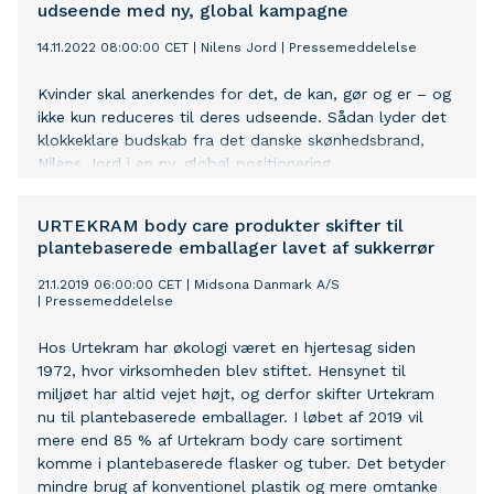
udseende med ny, global kampagne
14.11.2022 08:00:00 CET
|
Nilens Jord
|
Pressemeddelelse
Kvinder skal anerkendes for det, de kan, gør og er – og
ikke kun reduceres til deres udseende. Sådan lyder det
klokkeklare budskab fra det danske skønhedsbrand,
Nilens Jord i en ny, global positionering.
”Skønhedsindustrien har selv været med til at skabe
problemet. Derfor vil vi også være en del af løsningen,”
URTEKRAM body care produkter skifter til
lyder det.
plantebaserede emballager lavet af sukkerrør
21.1.2019 06:00:00 CET
|
Midsona Danmark A/S
|
Pressemeddelelse
Hos Urtekram har økologi været en hjertesag siden
1972, hvor virksomheden blev stiftet. Hensynet til
miljøet har altid vejet højt, og derfor skifter Urtekram
nu til plantebaserede emballager. I løbet af 2019 vil
mere end 85 % af Urtekram body care sortiment
komme i plantebaserede flasker og tuber. Det betyder
mindre brug af konventionel plastik og mere omtanke