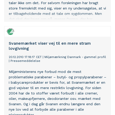
taler ikke om det. For selvom forskningen har bragt
store fremskridt med sig, viser en ny undersøgelse, at vi
er tilbageholdende med at tale om sygdommen. Men
det skal der laves om på, mener Derma, der har
gennemført analysen i forbindelse med deres
opbakning til årets Støt Brysterne-kampagne.
Svanemærket viser vej til en mere stram
lovgivning
20.12.2010 17:18:17 CET
|
Miljømærkning Danmark - gammel profil
|
Pressemeddelelse
Miljøministerens nye forbud mod de mest
problematiske parabener – butyl- og propylparabener –
i babycareprodukter er bevis for, at Svanemærket er en
god vejviser til en mere restriktiv lovgivning. For siden
2004 har de to stoffer været forbudt i alle cremer,
olier, makeupfjernere, deodoranter osv. mærket med
Svanen. Og i dag går Svanen endnu længere end den
nye lov ved at forbyde alle parabener i alle
plejeprodukter.