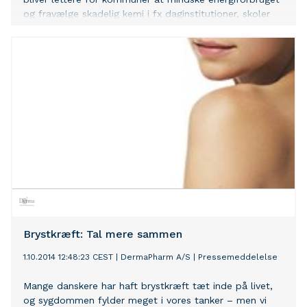
og fravælge skadelig kemi i fx daginstitutioner, skoler
og plejehjem. Samtidig bliver udbud lettere og mere
gennemskuelige for både indkøbere og virksomheder.
Brystkræft: Tal mere sammen
1.10.2014 12:48:23 CEST
|
DermaPharm A/S
|
Pressemeddelelse
Mange danskere har haft brystkræft tæt inde på livet,
og sygdommen fylder meget i vores tanker – men vi