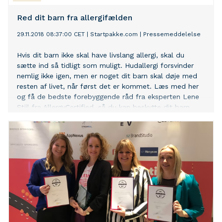
Red dit barn fra allergifælden
29.11.2018 08:37:00 CET
|
Startpakke.com
|
Pressemeddelelse
Hvis dit barn ikke skal have livslang allergi, skal du
sætte ind så tidligt som muligt. Hudallergi forsvinder
nemlig ikke igen, men er noget dit barn skal døje med
resten af livet, når først det er kommet. Læs med her
og få de bedste forebyggende råd fra eksperten Lene
Stiil fra AllergyCertified, så du kan beskytte dit barn.