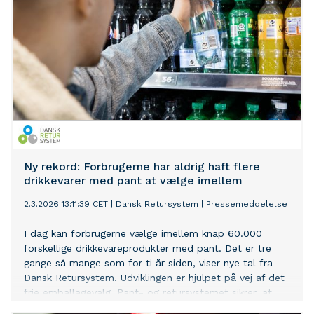
Ny rekord: Forbrugerne har aldrig haft flere
drikkevarer med pant at vælge imellem
2.3.2026 13:11:39 CET
|
Dansk Retursystem
|
Pressemeddelelse
I dag kan forbrugerne vælge imellem knap 60.000
forskellige drikkevareprodukter med pant. Det er tre
gange så mange som for ti år siden, viser nye tal fra
Dansk Retursystem. Udviklingen er hjulpet på vej af det
frie emballagevalg. Pant- og retursystemet sikrer, at
det er nemt at komme på det danske marked med nye