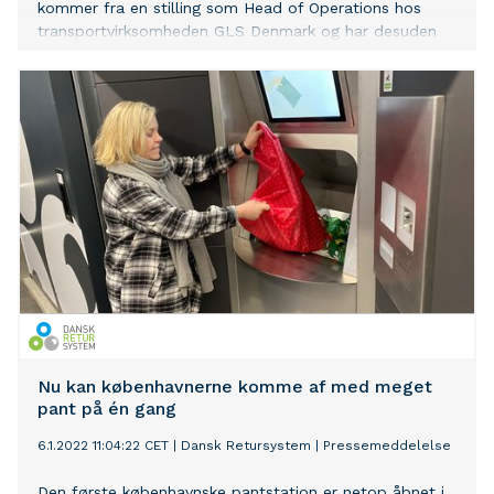
kommer fra en stilling som Head of Operations hos
transportvirksomheden GLS Denmark og har desuden
erfaring fra Carlsberg, affaldsselskabet Marius Pedersen
samt Bladkompagniet og andre
distributionsvirksomheder.
Nu kan københavnerne komme af med meget
pant på én gang
6.1.2022 11:04:22 CET
|
Dansk Retursystem
|
Pressemeddelelse
Den første københavnske pantstation er netop åbnet i