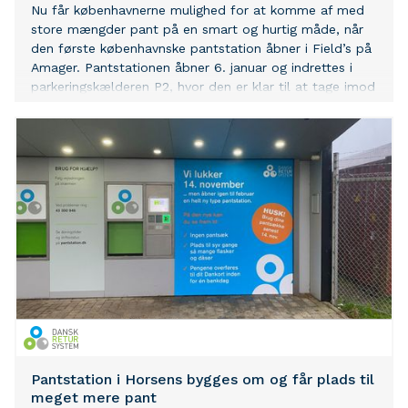
Nu får københavnerne mulighed for at komme af med
store mængder pant på en smart og hurtig måde, når
den første københavnske pantstation åbner i Field’s på
Amager. Pantstationen åbner 6. januar og indrettes i
parkeringskælderen P2, hvor den er klar til at tage imod
120 flasker og dåser i minuttet.
Pantstation i Horsens bygges om og får plads til
meget mere pant