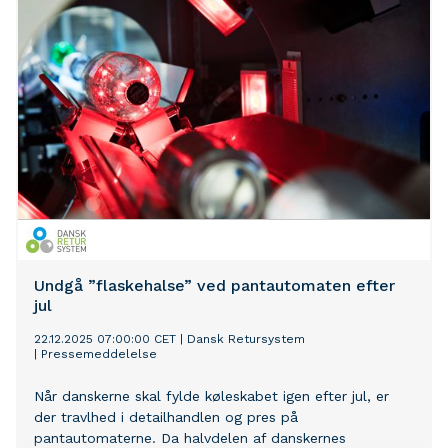
produkter, og at de tomme flasker og dåser bliver til
nye igen.
Undgå ”flaskehalse” ved pantautomaten efter
jul
22.12.2025 07:00:00 CET
|
Dansk Retursystem
|
Pressemeddelelse
Når danskerne skal fylde køleskabet igen efter jul, er
der travlhed i detailhandlen og pres på
pantautomaterne. Da halvdelen af danskernes