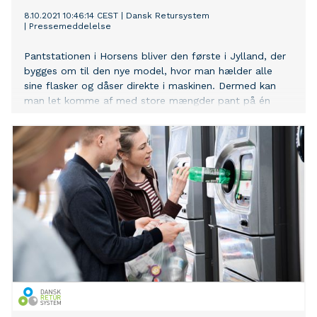
8.10.2021 10:46:14 CEST
|
Dansk Retursystem
|
Pressemeddelelse
Pantstationen i Horsens bliver den første i Jylland, der
bygges om til den nye model, hvor man hælder alle
sine flasker og dåser direkte i maskinen. Dermed kan
man let komme af med store mængder pant på én
gang. Flasker og dåser optælles og komprimeres på
stedet, så der er plads til meget mere – og man får
pant-pengene ind på sin konto med det samme.