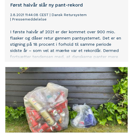
Først halvår slår ny pant-rekord
2.8.2021 11:44:08 CEST
|
Dansk Retursystem
|
Pressemeddelelse
I første halvår af 2021 er der kommet over 900 mio.
flasker og dåser retur gennem pantsystemet. Det er en
stigning på 18 procent i forhold til samme periode
sidste år – som vel at mærke var et rekordår. Dermed
fortsætter tendensen med, at danskerne panter mere
under corona.