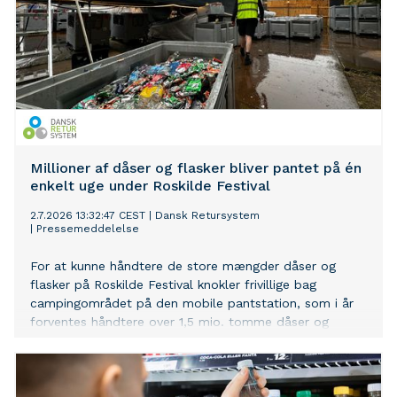
Millioner af dåser og flasker bliver pantet på én
enkelt uge under Roskilde Festival
2.7.2026 13:32:47 CEST
|
Dansk Retursystem
|
Pressemeddelelse
For at kunne håndtere de store mængder dåser og
flasker på Roskilde Festival knokler frivillige bag
campingområdet på den mobile pantstation, som i år
forventes håndtere over 1,5 mio. tomme dåser og
flasker. Det er mere end halvdelen af festivalens
samlede mængde af pant på ca. 2,5 millioner og svarer
til pantmængderne i et stort supermarked på ét helt år.