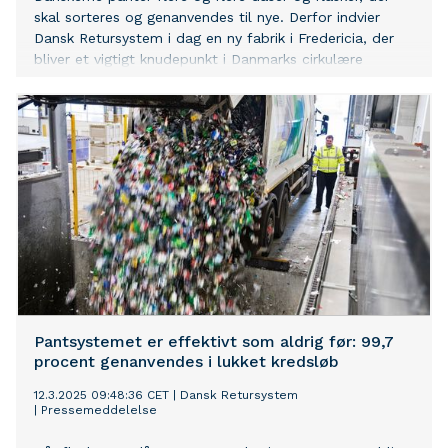
skal sorteres og genanvendes til nye. Derfor indvier
Dansk Retursystem i dag en ny fabrik i Fredericia, der
bliver et vigtigt knudepunkt i Danmarks cirkulære
infrastruktur. Fabrikken bliver den største i Danmark og
skal håndtere de ca. 3 mio. dåser og flasker, som
dagligt pantes i Jylland og på Fyn.
Pantsystemet er effektivt som aldrig før: 99,7
procent genanvendes i lukket kredsløb
12.3.2025 09:48:36 CET
|
Dansk Retursystem
|
Pressemeddelelse