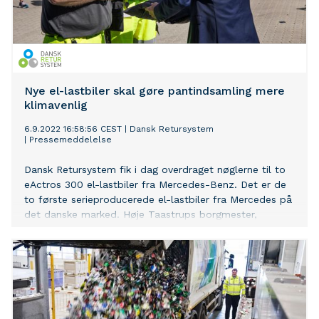
Nye el-lastbiler skal gøre pantindsamling mere
klimavenlig
6.9.2022 16:58:56 CEST
|
Dansk Retursystem
|
Pressemeddelelse
Dansk Retursystem fik i dag overdraget nøglerne til to
eActros 300 el-lastbiler fra Mercedes-Benz. Det er de
to første serieproducerede el-lastbiler fra Mercedes på
det danske marked. Høje Taastrups borgmester,
Michael Ziegler, stod for nøgleoverdragelsen til to af
Dansk Retursystems chauffører, som bliver dem, der til
hverdag skal køre de to lastbiler i københavnsområdet.