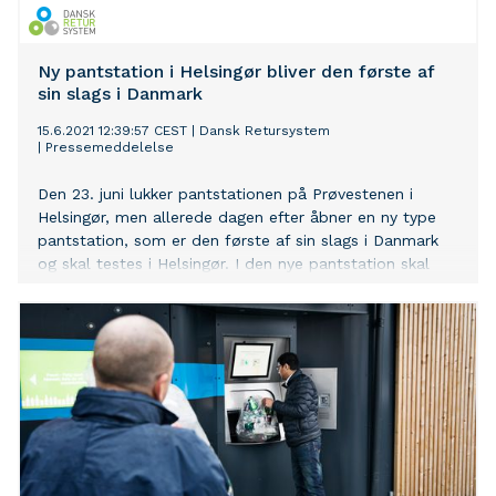
Ny pantstation i Helsingør bliver den første af
sin slags i Danmark
15.6.2021 12:39:57 CEST
|
Dansk Retursystem
|
Pressemeddelelse
Den 23. juni lukker pantstationen på Prøvestenen i
Helsingør, men allerede dagen efter åbner en ny type
pantstation, som er den første af sin slags i Danmark
og skal testes i Helsingør. I den nye pantstation skal
glasflasker i en automat for sig selv, mens
plastikflasker og dåser hældes direkte i en hurtigt
tællende maskine med plads til langt mere end i dag.
Det gør den nye pantstation mere miljøvenlig, og
samtidig kan brugerne se frem til at få pantpengene
sat ind på deres betalingskort samme dag.