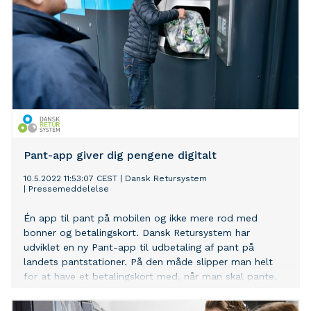
Pant-app giver dig pengene digitalt
10.5.2022 11:53:07 CEST
|
Dansk Retursystem
|
Pressemeddelelse
Én app til pant på mobilen og ikke mere rod med
bonner og betalingskort. Dansk Retursystem har
udviklet en ny Pant-app til udbetaling af pant på
landets pantstationer. På den måde slipper man helt
for at have et betalingskort med, når man skal pante,
og det er blevet lettere selv at bestemme, hvilken
konto, pant-pengene skal ind på, hvis man panter for