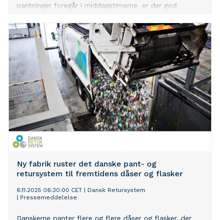
pantninger foregår i middagstimerne, er der god
mulighed for en hurtig tur gennem supermarkedet og
hjem til familien og vennerne, hvis man venter til efter
kl. 14. Det viser nye tal fra Dansk Retursystem, der har
analyseret danskernes pantadfærd mellem jul og nytår.
Ny fabrik ruster det danske pant- og
retursystem til fremtidens dåser og flasker
6.11.2025 06:30:00 CET
|
Dansk Retursystem
|
Pressemeddelelse
Danskerne panter flere og flere dåser og flasker, der