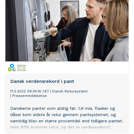
andre eller vil donere til velgørenhed.
Dansk verdensrekord i pant
17.3.2022 09:34:16 CET
|
Dansk Retursystem
|
Pressemeddelelse
Danskerne panter som aldrig før. 1,9 mia. flasker og
dåser kom sidste år retur gennem pantsystemet, og
samtidig blev en større procentdel end tidligere pantet.
Hele 93% kommer retur, og det er verdensrekord.