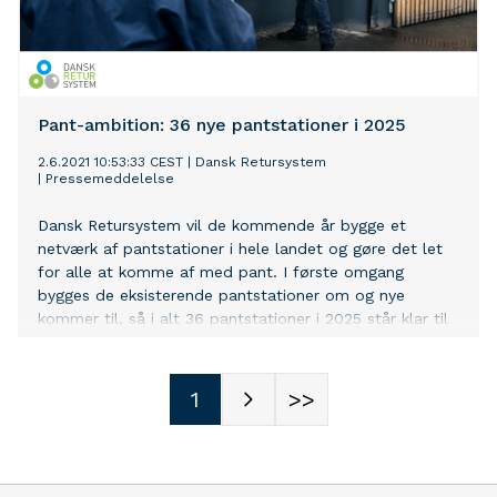
Pant-ambition: 36 nye pantstationer i 2025
2.6.2021 10:53:33 CEST
|
Dansk Retursystem
|
Pressemeddelelse
Dansk Retursystem vil de kommende år bygge et
netværk af pantstationer i hele landet og gøre det let
for alle at komme af med pant. I første omgang
bygges de eksisterende pantstationer om og nye
kommer til, så i alt 36 pantstationer i 2025 står klar til
at tage imod store mængder pant hurtigt og enkelt. På
sigt kan der komme endnu flere fx i forbindelse med
landets genbrugspladser.
1
>>