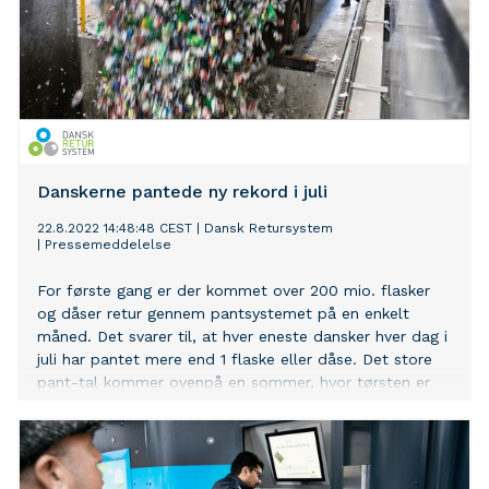
Danskerne pantede ny rekord i juli
22.8.2022 14:48:48 CEST
|
Dansk Retursystem
|
Pressemeddelelse
For første gang er der kommet over 200 mio. flasker
og dåser retur gennem pantsystemet på en enkelt
måned. Det svarer til, at hver eneste dansker hver dag i
juli har pantet mere end 1 flaske eller dåse. Det store
pant-tal kommer ovenpå en sommer, hvor tørsten er
slukket i drikke med pant på – og hvor flasker og dåser
er pantet bagefter.