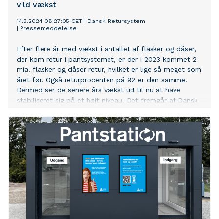
vild vækst
14.3.2024 08:27:05 CET
|
Dansk Retursystem
|
Pressemeddelelse
Efter flere år med vækst i antallet af flasker og dåser,
der kom retur i pantsystemet, er der i 2023 kommet 2
mia. flasker og dåser retur, hvilket er lige så meget som
året før. Også returprocenten på 92 er den samme.
Dermed ser de senere års vækst ud til nu at have
stabiliseret sig på et højt niveau. Det fremgår af Dansk
Retursystems årsrapport.