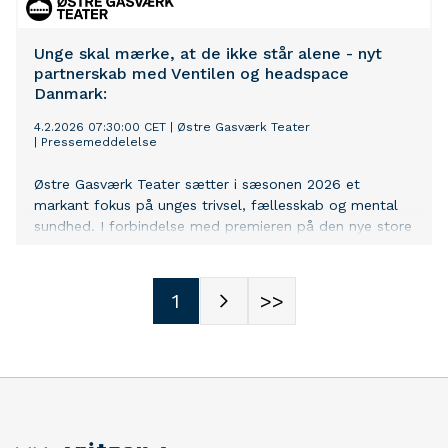
Unge skal mærke, at de ikke står alene - nyt
partnerskab med Ventilen og headspace
Danmark:
4.2.2026 07:30:00 CET
|
Østre Gasværk Teater
|
Pressemeddelelse
Østre Gasværk Teater sætter i sæsonen 2026 et
markant fokus på unges trivsel, fællesskab og mental
sundhed. I forbindelse med premieren på den nye store
familie- og ungdomsforestilling OLIVIA – og
skyggedansernes hemmelighed indgår
teatret partnerskaber med Ventilen og headspace
1
>>
Danmark – to organisationer, der dagligt møder unge i
ensomhed, angst og relationsproblemer.