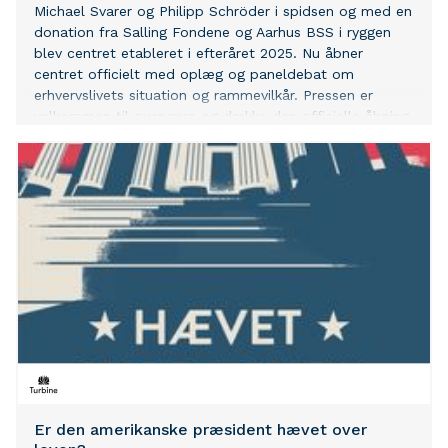
Michael Svarer og Philipp Schröder i spidsen og med en
donation fra Salling Fondene og Aarhus BSS i ryggen
blev centret etableret i efteråret 2025. Nu åbner
centret officielt med oplæg og paneldebat om
erhvervslivets situation og rammevilkår. Pressen er
velkommen til overvære og dække den officielle åbning
af CEFAU Fredag den 29. maj kl. 14-16 i Universitetsbyen
(Auditorium 211 i bygning 1810) Program: Velkomst ved
Philipp Schröder og Michael Svarer (Centerledere for
CEFAU) Jørgen Vig Knudstorp (Nike, Starbucks): Hvorfor
er danske virksomheder er succesfulde? Paneldebat:
Bl.a. om geo-og han
Er den amerikanske præsident hævet over