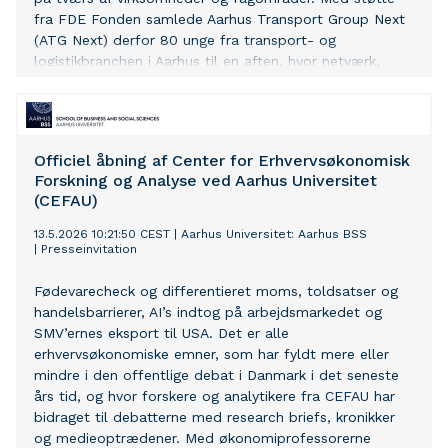
fra FDE Fonden samlede Aarhus Transport Group Next
(ATG Next) derfor 80 unge fra transport- og
logistikbranchen i Aarhus til en aften, hvor netværk,
erfaringsudveksling og fællesskab var i centrum.
Officiel åbning af Center for Erhvervsøkonomisk
Forskning og Analyse ved Aarhus Universitet
(CEFAU)
13.5.2026 10:21:50 CEST
|
Aarhus Universitet: Aarhus BSS
|
Presseinvitation
Fødevarecheck og differentieret moms, toldsatser og
handelsbarrierer, AI’s indtog på arbejdsmarkedet og
SMV’ernes eksport til USA. Det er alle
erhvervsøkonomiske emner, som har fyldt mere eller
mindre i den offentlige debat i Danmark i det seneste
års tid, og hvor forskere og analytikere fra CEFAU har
bidraget til debatterne med research briefs, kronikker
og medieoptrædener. Med økonomiprofessorerne