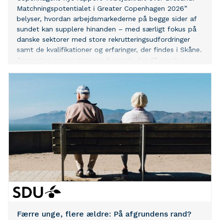
Matchningspotentialet i Greater Copenhagen 2026”
belyser, hvordan arbejdsmarkederne på begge sider af
sundet kan supplere hinanden – med særligt fokus på
danske sektorer med store rekrutteringsudfordringer
samt de kvalifikationer og erfaringer, der findes i Skåne.
Rapporten præsenteres ved events den 17. marts i
København og Malmø. Journalister er velkomne til at
deltage i én af præsentationerne – eller i begge.
Præsentation i København Tid: 17. Marts kl. 13.00-15.00
Sted: Københavns Rådhus Ud over præsentationen af
rapporten gennemføres en paneldebat med: Andreas
Keil (S), Besk
Færre unge, flere ældre: På afgrundens rand?