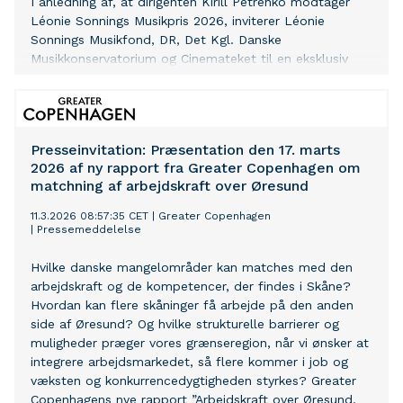
I anledning af, at dirigenten Kirill Petrenko modtager
Léonie Sonnings Musikpris 2026, inviterer Léonie
Sonnings Musikfond, DR, Det Kgl. Danske
Musikkonservatorium og Cinemateket til en eksklusiv
arrangementsrække i København den 10.–14. juni 2026.
Presseinvitation: Præsentation den 17. marts
2026 af ny rapport fra Greater Copenhagen om
matchning af arbejdskraft over Øresund
11.3.2026 08:57:35 CET
|
Greater Copenhagen
|
Pressemeddelelse
Hvilke danske mangelområder kan matches med den
arbejdskraft og de kompetencer, der findes i Skåne?
Hvordan kan flere skåninger få arbejde på den anden
side af Øresund? Og hvilke strukturelle barrierer og
muligheder præger vores grænseregion, når vi ønsker at
integrere arbejdsmarkedet, så flere kommer i job og
væksten og konkurrencedygtigheden styrkes? Greater
Copenhagens nye rapport ”Arbejdskraft over Øresund.