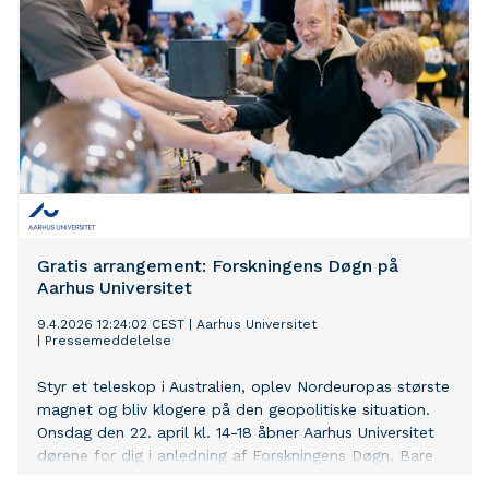
Gratis arrangement: Forskningens Døgn på
Aarhus Universitet
9.4.2026 12:24:02 CEST
|
Aarhus Universitet
|
Pressemeddelelse
Styr et teleskop i Australien, oplev Nordeuropas største
magnet og bliv klogere på den geopolitiske situation.
Onsdag den 22. april kl. 14-18 åbner Aarhus Universitet
dørene for dig i anledning af Forskningens Døgn. Bare
mød op – arrangementet er gratis og åbent for alle.