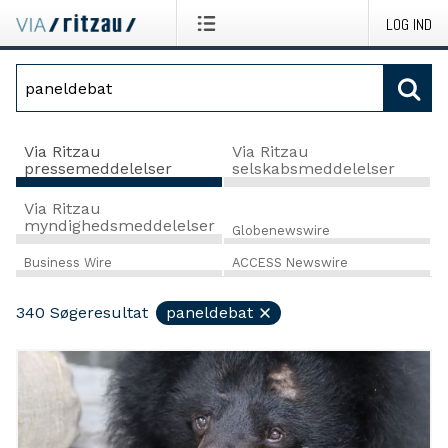
LOG IND
Via Ritzau
Via Ritzau
pressemeddelelser
selskabsmeddelelser
Via Ritzau
myndighedsmeddelelser
Globenewswire
Business Wire
ACCESS Newswire
340
Søgeresultat
paneldebat