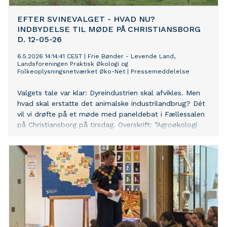
EFTER SVINEVALGET - HVAD NU?
INDBYDELSE TIL MØDE PÅ CHRISTIANSBORG
D. 12-05-26
6.5.2026 14:14:41 CEST
|
Frie Bønder - Levende Land,
Landsforeningen Praktisk Økologi og
Folkeoplysningsnetværket Øko-Net
|
Pressemeddelelse
Valgets tale var klar: Dyreindustrien skal afvikles. Men
hvad skal erstatte det animalske industrilandbrug? Dét
vil vi drøfte på et møde med paneldebat i Fællessalen
på Christiansborg på tirsdag. Overskrift: ”Agroøkologi
som resilient og socialt forsvarlig løsning?”. Hovedtaler:
Professor, dr. agro. Erik Steen Jensen Vært: MF Torsten
Gejl Arrangører: Praktisk Økologi, Frie Bønder - Levende
Land og Øko-net