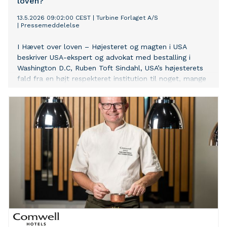
loven?
13.5.2026 09:02:00 CEST
|
Turbine Forlaget A/S
|
Pressemeddelelse
I Hævet over loven – Højesteret og magten i USA
beskriver USA-ekspert og advokat med bestalling i
Washington D.C, Ruben Toft Sindahl, USA’s højesterets
fald fra en højt respekteret institution til noget, mange
opfatter som et politisk teater.