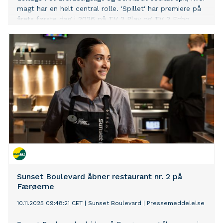
magt har en helt central rolle. 'Spillet' har premiere på
årets første dag i 2026 på TV 2 Play og TV 2 Echo.
Sunset Boulevard åbner restaurant nr. 2 på
Færøerne
10.11.2025 09:48:21 CET
|
Sunset Boulevard
|
Pressemeddelelse