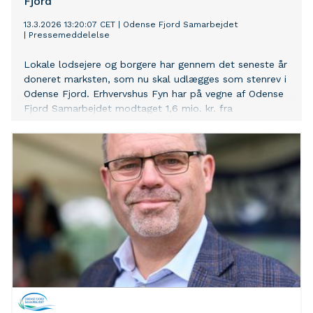
Fjord
13.3.2026 13:20:07 CET
|
Odense Fjord Samarbejdet
|
Pressemeddelelse
Lokale lodsejere og borgere har gennem det seneste år
doneret marksten, som nu skal udlægges som stenrev i
Odense Fjord. Erhvervshus Fyn har på vegne af Odense
Fjord Samarbejdet modtaget 1,6 mio. kr. fra
Fjordfonden til projektet, der skal skabe flere
levesteder for fjordens dyreliv og bidrage til at
forbedre naturtilstanden.