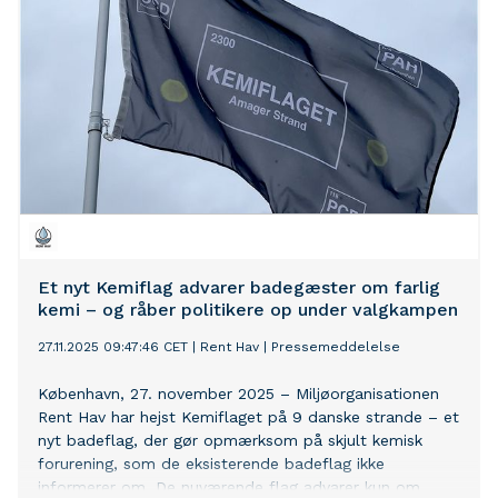
Et nyt Kemiflag advarer badegæster om farlig
kemi – og råber politikere op under valgkampen
27.11.2025 09:47:46 CET
|
Rent Hav
|
Pressemeddelelse
København, 27. november 2025 – Miljøorganisationen
Rent Hav har hejst Kemiflaget på 9 danske strande – et
nyt badeflag, der gør opmærksom på skjult kemisk
forurening, som de eksisterende badeflag ikke
informerer om. De nuværende flag advarer kun om