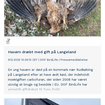
Havørn dræbt med gift på Langeland
9.12.2025 10:34:13 CET
|
DOF BirdLife
|
Pressemeddelelse
En ung havørn er død på en kornmark nær Rudkøbing
på Langeland efter at have ædt kød, der indeholdt
insektgiften carbofuran, der siden 2008 har været
ulovlig at bruge og besidde i EU. DOF BirdLife har
anmeldt giftdrabet til Fyns Politi.