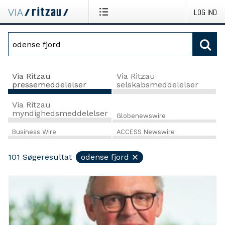
LOG IND
Via Ritzau
Via Ritzau
pressemeddelelser
selskabsmeddelelser
Via Ritzau
myndighedsmeddelelser
Globenewswire
Business Wire
ACCESS Newswire
101
Søgeresultat
odense fjord