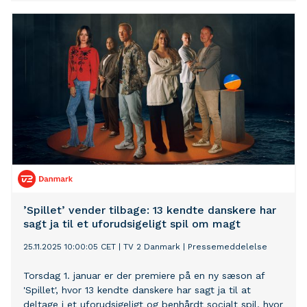
bakterier, men ikke om kemikalier, der kan udgøre
enorme risici for mennesker, der bader. Offentlige
målinger viser nemlig, at koncentrationerne af kemiske
stoffer flere steder i havet langt overskrider de tilladte
grænseværdier. Indtil nu har badegæster ikke kunnet se
eller vurdere denne fare i vandet.
’Spillet’ vender tilbage: 13 kendte danskere har
sagt ja til et uforudsigeligt spil om magt
25.11.2025 10:00:05 CET
|
TV 2 Danmark
|
Pressemeddelelse
Torsdag 1. januar er der premiere på en ny sæson af
'Spillet', hvor 13 kendte danskere har sagt ja til at
deltage i et uforudsigeligt og benhårdt socialt spil, hvor