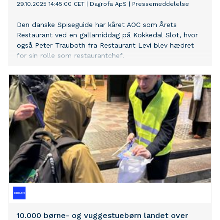
29.10.2025 14:45:00 CET
|
Dagrofa ApS
|
Pressemeddelelse
Den danske Spiseguide har kåret AOC som Årets
Restaurant ved en gallamiddag på Kokkedal Slot, hvor
også Peter Trauboth fra Restaurant Levi blev hædret
for sin rolle som restaurantchef.
10.000 børne- og vuggestuebørn landet over