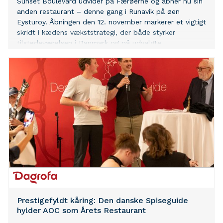
Sunset Boulevard udvider på Færøerne og åbner nu sin
anden restaurant – denne gang i Runavík på øen
Eysturoy. Åbningen den 12. november markerer et vigtigt
skridt i kædens vækststrategi, der både styrker
tilstedeværelsen i Danmark og på udvalgte
internationale markeder.
Prestigefyldt kåring: Den danske Spiseguide
hylder AOC som Årets Restaurant