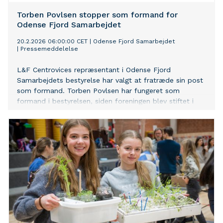
Torben Povlsen stopper som formand for
Odense Fjord Samarbejdet
20.2.2026 06:00:00 CET
|
Odense Fjord Samarbejdet
|
Pressemeddelelse
L&F Centrovices repræsentant i Odense Fjord
Samarbejdets bestyrelse har valgt at fratræde sin post
som formand. Torben Povlsen har fungeret som
formand i bestyrelsen, siden foreningen blev stiftet i
2021. Lars Iversen, formand i L&F Centrovice, indtræder
i bestyrelsen, mens Leo Jensen, repræsentant for
Danmarks Naturfredningsforening (DN), bliver
midlertidig formand.