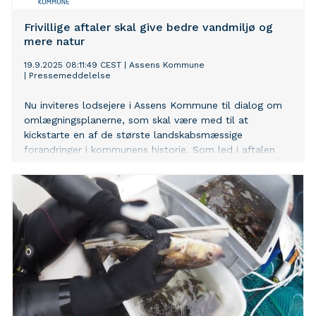
Frivillige aftaler skal give bedre vandmiljø og
mere natur
19.9.2025 08:11:49 CEST
|
Assens Kommune
|
Pressemeddelelse
Nu inviteres lodsejere i Assens Kommune til dialog om
omlægningsplanerne, som skal være med til at
kickstarte en af de største landskabsmæssige
forandringer i kommunens historie. Som led i aftalen
om Et Grønt Danmark, skal alle kommuner nemlig lave
planer over, hvilke arealer der kan omdannes til
vådområder mv.