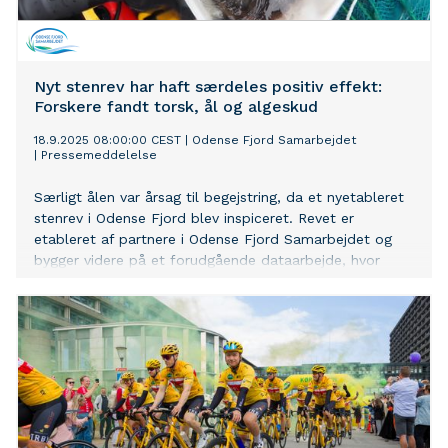
Nyt stenrev har haft særdeles positiv effekt:
Forskere fandt torsk, ål og algeskud
18.9.2025 08:00:00 CEST
|
Odense Fjord Samarbejdet
|
Pressemeddelelse
Særligt ålen var årsag til begejstring, da et nyetableret
stenrev i Odense Fjord blev inspiceret. Revet er
etableret af partnere i Odense Fjord Samarbejdet og
bygger videre på et forudgående dataarbejde, hvor
fjordens presfaktorer – og mulige løsninger – er
afdækket.