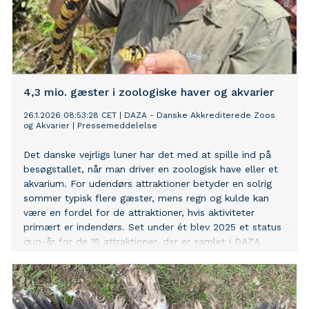
4,3 mio. gæster i zoologiske haver og akvarier
26.1.2026 08:53:28 CET
|
DAZA - Danske Akkrediterede Zoos
og Akvarier
|
Pressemeddelelse
Det danske vejrligs luner har det med at spille ind på
besøgstallet, når man driver en zoologisk have eller et
akvarium. For udendørs attraktioner betyder en solrig
sommer typisk flere gæster, mens regn og kulde kan
være en fordel for de attraktioner, hvis aktiviteter
primært er indendørs. Set under ét blev 2025 et status
quo-år for de 15 attraktioner, der er samlet i DAZA
(Danmarks Akkrediterede Zoos og Akvarier).