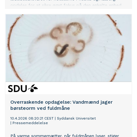
opdeles for at sikre øget fokus på den enkelte enhed.
Overraskende opdagelse: Vandmænd jager
børsteorm ved fuldmåne
10.4.2026 08:20:21 CEST
|
Syddansk Universitet
|
Pressemeddelelse
På varme sommernætter, når fuldmånen lyser, stiger