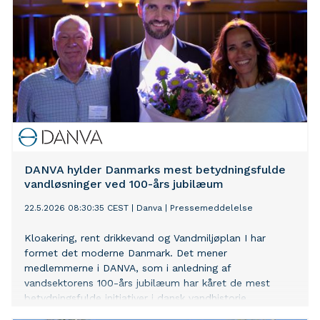
DANVA hylder Danmarks mest betydningsfulde
vandløsninger ved 100-års jubilæum
22.5.2026 08:30:35 CEST
|
Danva
|
Pressemeddelelse
Kloakering, rent drikkevand og Vandmiljøplan I har
formet det moderne Danmark. Det mener
medlemmerne i DANVA, som i anledning af
vandsektorens 100-års jubilæum har kåret de mest
betydningsfulde initiativer i dansk vandhistorie.