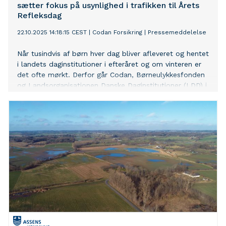
sætter fokus på usynlighed i trafikken til Årets
Refleksdag
22.10.2025 14:18:15 CEST
|
Codan Forsikring
|
Pressemeddelelse
Når tusindvis af børn hver dag bliver afleveret og hentet
i landets daginstitutioner i efteråret og om vinteren er
det ofte mørkt. Derfor går Codan, Børneulykkesfonden
og Landsorganisationen Danske Daginstitutioner (LDD) i
år sammen om at sætte ekstra fokus på (u)synlighed i
trafikken i forbindelse med Årets Refleksdag, der
markeres torsdag den 23. oktober. Som led i
samarbejdet får 250 daginstitutioner fordelt over hele
landet i alt 12.500 reflekser, så både børn og forældre
kan blive mere synlige i trafikken.