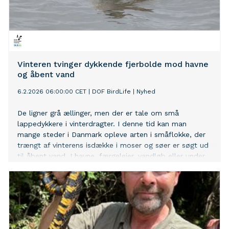
Vinteren tvinger dykkende fjerbolde mod havne
og åbent vand
6.2.2026 06:00:00 CET
|
DOF BirdLife
|
Nyhed
De ligner grå ællinger, men der er tale om små
lappedykkere i vinterdragter. I denne tid kan man
mange steder i Danmark opleve arten i småflokke, der
trængt af vinterens isdække i moser og søer er søgt ud
til åbent vand. I havne, færgelejer, vandløb eller under
broer med isfrit vand, kan man opleve lappedykkernes
kamp for at klare sig gennem vinteren.