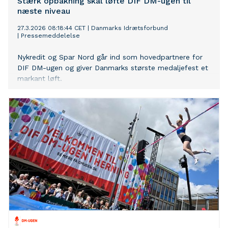
Stærk opbakning skal løfte DIF DM-ugen til
næste niveau
27.3.2026 08:18:44 CET
|
Danmarks Idrætsforbund
|
Pressemeddelelse
Nykredit og Spar Nord går ind som hovedpartnere for
DIF DM-ugen og giver Danmarks største medaljefest et
markant løft.