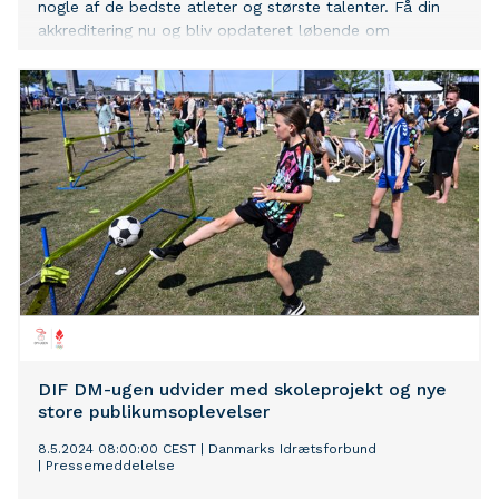
nogle af de bedste atleter og største talenter. Få din
akkreditering nu og bliv opdateret løbende om
Danmarks store medaljefest.
DIF DM-ugen udvider med skoleprojekt og nye
store publikumsoplevelser
8.5.2024 08:00:00 CEST
|
Danmarks Idrætsforbund
|
Pressemeddelelse