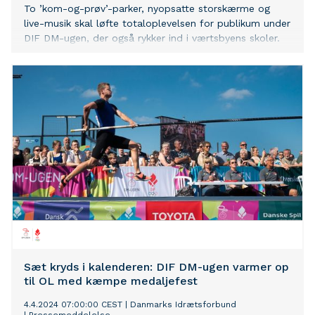
To ’kom-og-prøv’-parker, nyopsatte storskærme og
live-musik skal løfte totaloplevelsen for publikum under
DIF DM-ugen, der også rykker ind i værtsbyens skoler.
Sæt kryds i kalenderen: DIF DM-ugen varmer op
til OL med kæmpe medaljefest
4.4.2024 07:00:00 CEST
|
Danmarks Idrætsforbund