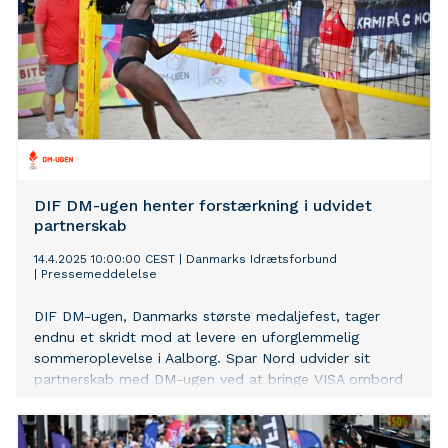
DIF DM-ugen henter forstærkning i udvidet
partnerskab
14.4.2025 10:00:00 CEST
|
Danmarks Idrætsforbund
|
Pressemeddelelse
DIF DM-ugen, Danmarks største medaljefest, tager
endnu et skridt mod at levere en uforglemmelig
sommeroplevelse i Aalborg. Spar Nord udvider sit
partnerskab med DM-ugen ved at bringe VISA ombord
– en forstærkning, der skaber nye muligheder og øger
den landsdækkende synlighed.