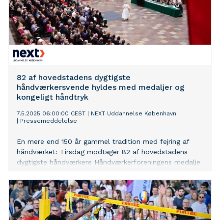
82 af hovedstadens dygtigste
håndværkersvende hyldes med medaljer og
kongeligt håndtryk
7.5.2025 06:00:00 CEST
|
NEXT Uddannelse København
|
Pressemeddelelse
En mere end 150 år gammel tradition med fejring af
håndværket: Tirsdag modtager 82 af hovedstadens
dygtigste håndværkere Håndværkerforeningens medalje
og legater for over 1,3 mio. kroner. H.M. Kongen
lykønsker de udlærte håndværkere med håndtryk.