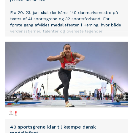
|
Pressemeddelelse
Fra 20.-23. juni skal der kåres 140 danmarksmestre på
tværs af 41 sportsgrene og 32 sportsforbund. For
første gang afvikles medaljefesten i Herning, hvor både
verdensstjerner, talenter og oversete legender
konkurrerer om DM-titler. Vær obs på deadlines om
akkreditering og hotelbooking nederst i teksten.
40 sportsgrene klar til kæmpe dansk
medaljefest