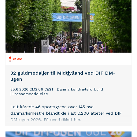
32 guldmedaljer til Midtjylland ved DIF DM-
ugen
28.6.2026 21:12:06 CEST
|
Danmarks Idrætsforbund
|
Pressemeddelelse
I alt kårede 46 sportsgrene over 145 nye
danmarksmestre blandt de i alt 2.200 atleter ved DIF
DM-ugen 2026. Få overblikket her.