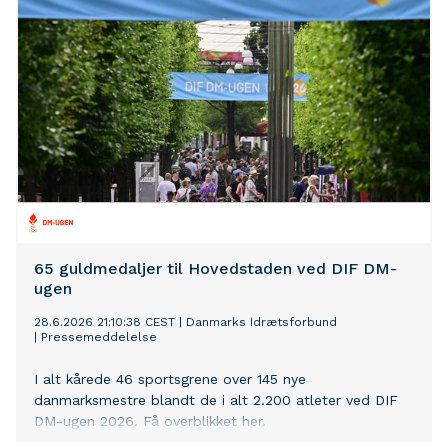
65 guldmedaljer til Hovedstaden ved DIF DM-
ugen
28.6.2026 21:10:38 CEST
|
Danmarks Idrætsforbund
|
Pressemeddelelse
I alt kårede 46 sportsgrene over 145 nye
danmarksmestre blandt de i alt 2.200 atleter ved DIF
DM-ugen 2026. Få overblikket her.