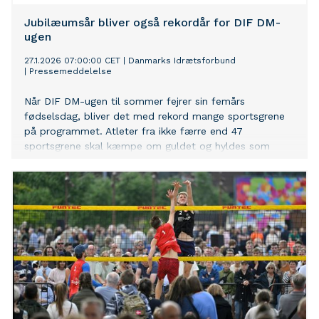
Jubilæumsår bliver også rekordår for DIF DM-
ugen
27.1.2026 07:00:00 CET
|
Danmarks Idrætsforbund
|
Pressemeddelelse
Når DIF DM-ugen til sommer fejrer sin femårs
fødselsdag, bliver det med rekord mange sportsgrene
på programmet. Atleter fra ikke færre end 47
sportsgrene skal kæmpe om guldet og hyldes som
Danmarks bedste.