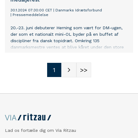
30.1.2024 07:30:00 CET
|
Danmarks Idrætsforbund
|
Pressemeddelelse
20.-23. juni debuterer Herning som vært for DM-ugen,
der som et nationalt mini-OL byder på en buffet af
discipliner fra dansk topidræt. Omkring 135
danmarksmestre ventes at blive kåret under den store
sportsfest.
1
>>
Lad os fortælle dig om Via Ritzau