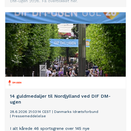
DM-ugen 2026. Få overblikket her.
14 guldmedaljer til Nordjylland ved DIF DM-
ugen
28.6.2026 21:03:14 CEST
|
Danmarks Idrætsforbund
|
Pressemeddelelse
I alt kårede 46 sportsgrene over 145 nye