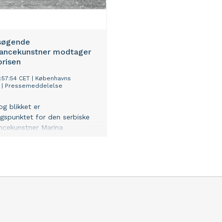
søgende
ancekunstner modtager
prisen
0:57:54 CET
|
Københavns
|
Pressemeddelelse
g blikket er
gspunktet for den serbiske
ncekunstner Marina
, som også bliver kaldt ”the
 of performance art”. Hun
or at bruge sig selv og sin
or at inddrage publikum
sine værker. Nu modtager hun
isen.