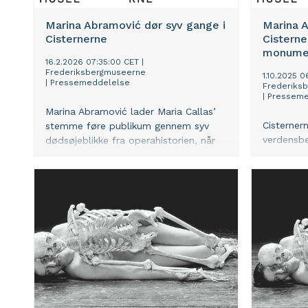
Marina Abramović dør syv gange i
Marina 
Cisternerne
Cistern
monument
16.2.2026 07:35:00 CET
|
Frederiksbergmuseerne
1.10.2025 
|
Pressemeddelelse
Frederiks
|
Presseme
Marina Abramović lader Maria Callas’
Cisterner
stemme føre publikum gennem syv
verdensb
dødsøjeblikke fra operahistorien, når
Marina Ab
kunstudstillingen Seven Deaths åbner i
Seven Dea
Cisternerne 14. marts.