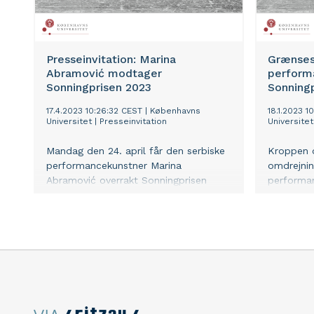
Presseinvitation: Marina
Grænse
Abramović modtager
perform
Sonningprisen 2023
Sonning
17.4.2023 10:26:32 CEST
|
Københavns
18.1.2023 1
Universitet
|
Presseinvitation
Universitet
Mandag den 24. april får den serbiske
Kroppen o
performancekunstner Marina
omdrejnin
Abramović overrakt Sonningprisen
performa
2023 på Københavns Universitet.
Abramović
godmother
er kendt f
krop og f
aktivt i 
Sonningpr