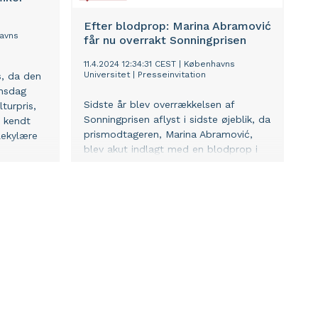
Efter blodprop: Marina Abramović
avns
får nu overrakt Sonningprisen
11.4.2024 12:34:31 CEST
|
Københavns
Universitet
|
Presseinvitation
s, da den
onsdag
Sidste år blev overrækkelsen af
turpris,
Sonningprisen aflyst i sidste øjeblik, da
r kendt
prismodtageren, Marina Abramović,
ekylære
blev akut indlagt med en blodprop i
lungen. Nu kommer hun til Københavns
Universitet for at modtage prisen.