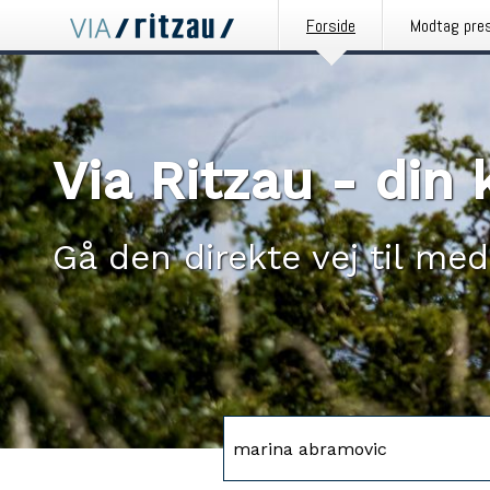
Forside
Modtag pre
Via Ritzau - di
Gå den direkte vej til med