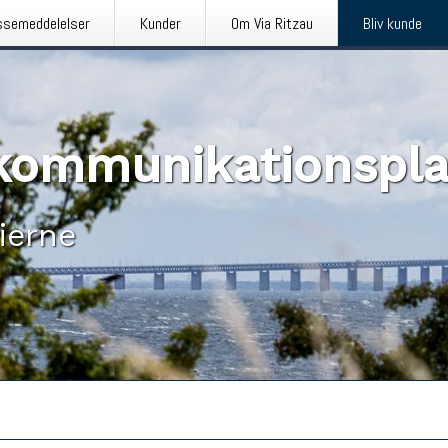
ssemeddelelser
Kunder
Om Via Ritzau
Bliv kunde
n kommunikationspl
ierne