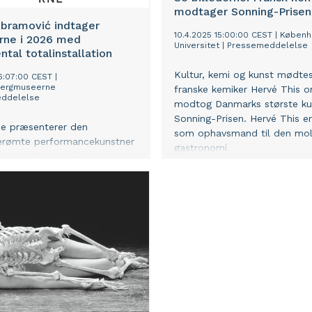
modtager Sonning-Prisen
Abramović indtager
10.4.2025 15:00:00 CEST
|
Københ
erne i 2026 med
Universitet
|
Pressemeddelelse
al totalinstallation
Kultur, kemi og kunst mødte
06:07:00 CEST
|
bergmuseerne
franske kemiker Hervé This 
ddelelse
modtog Danmarks største kul
Sonning-Prisen. Hervé This e
ne præsenterer den
som ophavsmand til den mol
erømte performancekunstner
gastronomi.
ramovićs storslåede værk
ths i marts 2026.