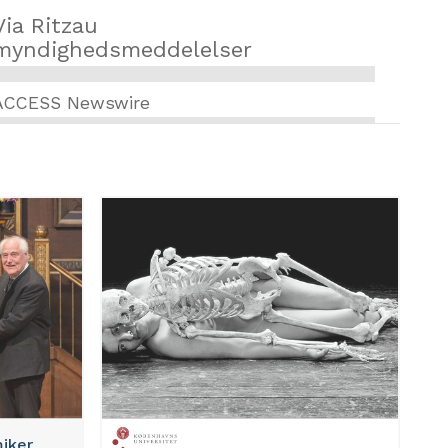
Via Ritzau
myndighedsmeddelelser
ACCESS Newswire
miker