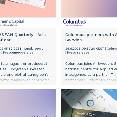
 access to trusted medicines
e region and beyond.
ASEAN Quarterly - Asia
Columbus partners with A
afloat
Sweden
09:45:59 CEST
|
Lundgreen's
29.6.2026 09:52:20 CEST
|
Colum
S
|
Pressemeddelelse
|
Press release
rtalsmagasin er produceret
Columbus joins AI Sweden, 
t af Lundgreen's Investor
national centre for applied art
 et brand ejet af Lundgreen's
intelligence, as a partner. Th
 dette magasin deler vi vores
partnership, Columbus conne
r af temaer relateret til
broad ecosystem of compani
kedet i Sydøstasien. Alle
public organisations, researc
r egen produktion bl.a. fra
AI experts working together 
t kontor i Sydøstasien.
accelerate the adoption and
r derfor bl.a. også indsigt i
of AI across business and soc
rvejelser vi bruger i vores