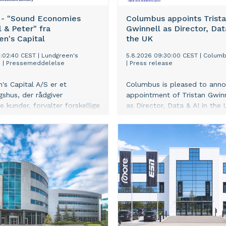
 - "Sound Economies
Columbus appoints Trist
 & Peter" fra
Gwinnell as Director, Data
n's Capital
the UK
3:02:40 CEST
|
Lundgreen's
5.8.2026 09:30:00 CEST
|
Columb
S
|
Pressemeddelelse
|
Press release
's Capital A/S er et
Columbus is pleased to ann
gshus, der rådgiver
appointment of Tristan Gwinn
 kunder, forvalter forskellige
as Director, Data & AI in the 
ngsfonde, rådgiver public
Columbus continues to expa
der og finder investorer til
meet the demand of deliveri
ksomheder. "Sound
exceptional value to custom
" er en ugentlig podcast
the UK, Tristan and the team
Lopez cheføkonom for
focus on accelerating and dri
en hos Lundgreen's Capital i
delivery excellence.
ilippinerne og Peter
n Founding CEO for
's Capital A/S i København.
kuterrer forskellige
er i det globale finansmarked