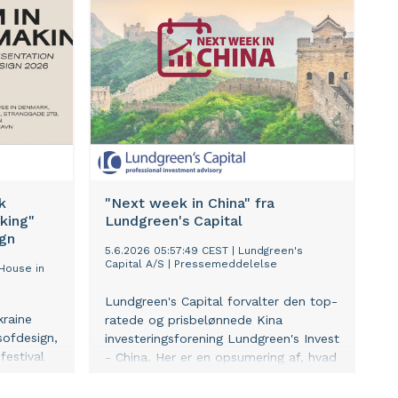
is both a
forvaltningen af vores Kina
iness
investeringsforening.
e to
trengthens
ps and
eness as
her
r
Action
 sets out
ning
k
"Next week in China" fra
including
king"
Lundgreen's Capital
ign
 Patrick
5.6.2026 05:57:49 CEST
|
Lundgreen's
Capital A/S
|
Pressemeddelelse
House in
ruction
firmly set
Lundgreen's Capital forvalter den top-
our full
kraine
ratede og prisbelønnede Kina
st
sofdesign,
investeringsforening Lundgreen's Invest
pping
festival
- China. Her er en opsumering af, hvad
ion. But it
ether with
vi bl.a. ser på af vigitge udviklinger i
enuity in
urniture
Kina i den kommende uge, altså et