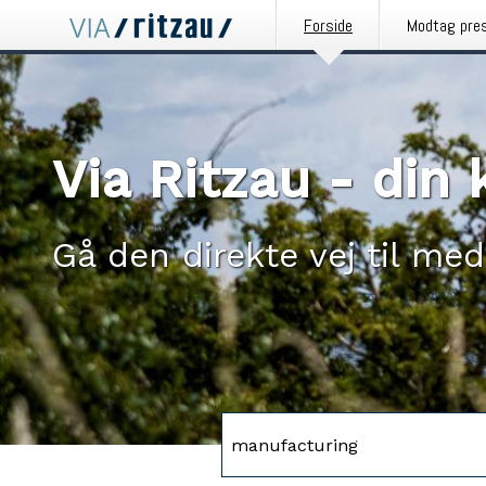
Forside
Modtag pre
Via Ritzau - di
Gå den direkte vej til med