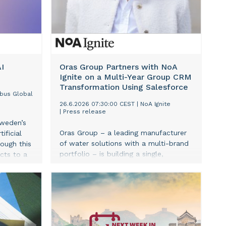
I
Oras Group Partners with NoA
Ignite on a Multi-Year Group CRM
Transformation Using Salesforce
bus Global
26.6.2026 07:30:00 CEST
|
NoA Ignite
|
Press release
Sweden’s
Oras Group – a leading manufacturer
ificial
of water solutions with a multi-brand
rough this
portfolio – is building a single,
cts to a
intelligent customer platform across
es,
all four of its brands with human-
hers and
centred design at its core.
to
 impact
iety.