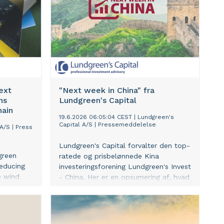
ext
"Next week in China" fra
ns
Lundgreen's Capital
hain
19.6.2026 06:05:04 CEST
|
Lundgreen's
Capital A/S
|
Pressemeddelelse
A/S
|
Press
Lundgreen's Capital forvalter den top-
green
ratede og prisbelønnede Kina
reducing
investeringsforening Lundgreen's Invest
e wind
- China. Her er en opsumering af, hvad
d
vi bl.a. ser på af vigitge udviklinger i
to reach
Kina i den kommende uge, altså et
 entire
indblik i nøjagtigt den samme interne
g
information, som vi bruger i