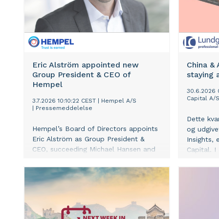
patients’
across th
Eric Alström appointed new
China & 
Group President & CEO of
staying 
Hempel
30.6.2026 
Capital A/
3.7.2026 10:10:22 CEST
|
Hempel A/S
|
Pressemeddelelse
Dette kva
Hempel’s Board of Directors appoints
og udgive
Eric Alström as Group President &
Insights,
CEO, succeeding Michael Hansen and
Capital. I
following a period of interim
vurderinge
leadership by Peter la Cour Gormsen
finansmar
and Emilie Barriau.
artikler e
vores ege
Læseren få
hvilke ove