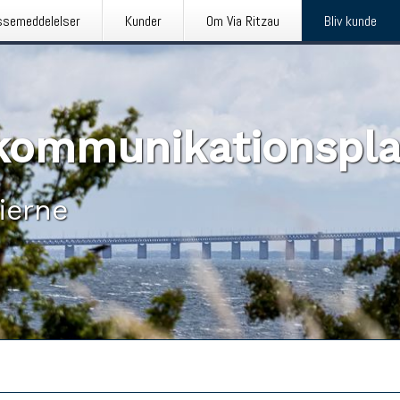
ssemeddelelser
Kunder
Om Via Ritzau
Bliv kunde
n kommunikationspl
ierne