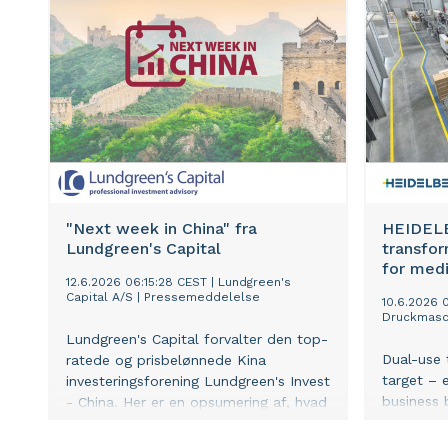
forvaltningen af vores Kina
investeringsforening.
"Next week in China" fra
HEIDELB
Lundgreen's Capital
transfor
for med
12.6.2026 06:15:28 CEST
|
Lundgreen's
Capital A/S
|
Pressemeddelelse
10.6.2026 0
Druckmasc
Lundgreen's Capital forvalter den top-
Dual-use
ratede og prisbelønnede Kina
target – 
investeringsforening Lundgreen's Invest
business 
- China. Her er en opsumering af, hvad
boosts st
vi bl.a. ser på af vigitge udviklinger i
partners
Kina i den kommende uge, altså et