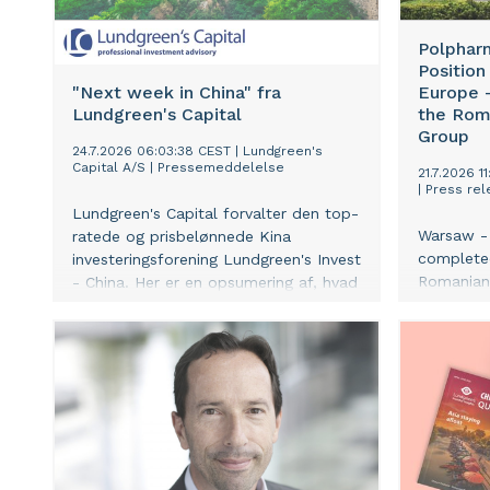
som de fi
også mene
Polphar
investorer
Position
Værd at v
"Next week in China" fra
Europe –
som Mel o
Lundgreen's Capital
the Rom
myriaden 
Group
24.7.2026 06:03:38 CEST
|
Lundgreen's
Lundgreen
Capital A/S
|
Pressemeddelelse
21.7.2026 1
vurderinge
|
Press rel
formuende
Lundgreen's Capital forvalter den top-
selskabet
Warsaw -
ratede og prisbelønnede Kina
completed
investeringsforening Lundgreen's Invest
Romanian
- China. Her er en opsumering af, hvad
Biofarm. 
vi bl.a. ser på af vigitge udviklinger i
step in t
Kina i den kommende uge, altså et
growth st
indblik i nøjagtigt den samme interne
position 
information, som vi bruger i
Europe. W
forvaltningen af vores Kina
Group, Po
investeringsforening.
scale of i
presence 
creating 