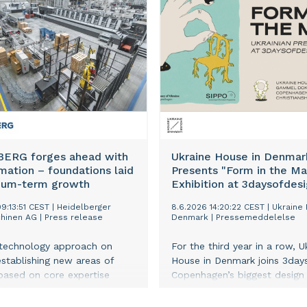
emissions in the value chain 
climate imperative and a bus
necessity. It reduces exposur
fossil fuel price volatility, s
strategic supplier partnershi
enhances market competitiv
evolving regulations drive hig
carbon costs. In a new pape
launched at London Climate 
Week, The Next Zero, Ørsted
how it will address the remai
ERG forges ahead with
Ukraine House in Denmar
emissions in its value chain, 
mation – foundations laid
Presents "Form in the Ma
those linked to materials,
ium-term growth
Exhibition at 3daysofdes
manufacturing, and logistics.
9:13:51 CEST
|
Heidelberger
8.6.2026 14:20:22 CEST
|
Ukraine 
Harnett, Ørsted’s Chief Const
hinen AG
|
Press release
Denmark
|
Pressemeddelelse
Officer, says: “Our sights are 
on achieving net zero across 
 technology approach on
For the third year in a row, U
value chain by 2040. The mo
establishing new areas of
House in Denmark joins 3day
impactful and immediate ste
based on core expertise
Copenhagen’s biggest design 
stone is industrial electrificat
rategic diversification Strong
on June 10-12. This year, tog
will also require technical ing
hips – new Memorandum of
the Ukrainian Association of F