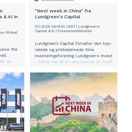
an
"Next week in China" fra
 & AI in
Lundgreen's Capital
31.7.2026 06:14:55 CEST
|
Lundgreen's
Capital A/S
|
Pressemeddelelse
us Global
Lundgreen's Capital forvalter den top-
ounce the
ratede og prisbelønnede Kina
ell
investeringsforening Lundgreen's Invest
UK. As
- China. Her er en opsumering af, hvad
nd and
vi bl.a. ser på af vigitge udviklinger i
ng
Kina i den kommende uge, altså et
ers across
indblik i nøjagtigt den samme interne
 will have
information, som vi bruger i
ving
forvaltningen af vores Kina
investeringsforening.