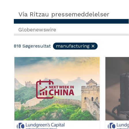
Via Ritzau pressemeddelelser
Globenewswire
818
Søgeresultat
manufacturing