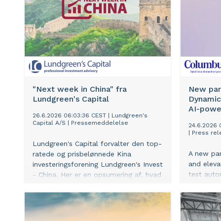
rådgivnin
forvaltni
investerin
"handmad
er de kon
AI writtin
content i 
vores fir
medarbejd
"Next week in China" fra
New par
specialis
Lundgreen's Capital
Dynamic
har i til
AI-powe
26.6.2026 06:03:36 CEST
|
Lundgreen's
uddannels
Capital A/S
|
Pressemeddelelse
24.6.2026 
Insights.
|
Press rel
Lundgreen's Capital forvalter den top-
A new pa
ratede og prisbelønnede Kina
and eleva
investeringsforening Lundgreen's Invest
test auto
- China. Her er en opsumering af, hvad
accelerat
vi bl.a. ser på af vigitge udviklinger i
across Dy
Kina i den kommende uge, altså et
indblik i nøjagtigt den samme interne
information, som vi bruger i