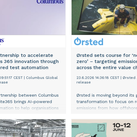
g af formuende kunder og
ngen af vores
gsfonde. Alle artikler er
e" og "manmade", desuden
troleret for copy writting og
g. Alle der har bidraget til
magasinet er fast tilknyttet
ma enten som fuldtids
er eller tilknyttet som
tnership to accelerate
Ørsted sets course for ‘n
t, og alle er højtudannede og
s 365 innovation through
zero’ – targeting emissio
læg gennemgået en særlig
red test automation
across the entire value c
e hos Lundgreen's Investor
09:51:17 CEST
|
Columbus Global
23.6.2026 14:36:18 CEST
|
Ørsted 
ease
release
rtnership between Columbus
Ørsted is moving beyond its 
ite365 brings AI-powered
transformation to focus on 
mation to help organisations
emissions from how offshor
e innovation and reduce risk
farms are designed, built, an
namics 365 environments.
operated, with the ambition 
net-zero emissions across its
value chain by 2040. Reducin