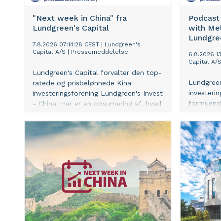
"Next week in China" fra
Podcast
Lundgreen's Capital
with Mel
Lundgree
7.8.2026 07:14:28 CEST
|
Lundgreen's
Capital A/S
|
Pressemeddelelse
6.8.2026 1
Capital A/
Lundgreen's Capital forvalter den top-
Lundgreen
ratede og prisbelønnede Kina
investerin
investeringsforening Lundgreen's Invest
formuende
- China. Her er en opsumering af, hvad
investeri
vi bl.a. ser på af vigitge udviklinger i
sector kun
Kina i den kommende uge, altså et
vækstvir
indblik i nøjagtigt den samme interne
Economies
information, som vi bruger i
med Mel 
forvaltningen af vores Kina
Sydøstasi
investeringsforening.
Manila i F
Lundgree
Lundgreen
Parret dis
udvikling