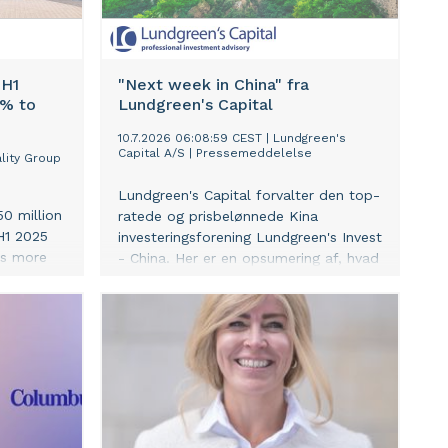
 H1
"Next week in China" fra
0% to
Lundgreen's Capital
10.7.2026 06:08:59 CEST
|
Lundgreen's
Capital A/S
|
Pressemeddelelse
lity Group
Lundgreen's Capital forvalter den top-
0 million
ratede og prisbelønnede Kina
H1 2025
investeringsforening Lundgreen's Invest
as more
- China. Her er en opsumering af, hvad
ion,
vi bl.a. ser på af vigitge udviklinger i
tions
Kina i den kommende uge, altså et
sed,
indblik i nøjagtigt den samme interne
on of
information, som vi bruger i
oduct
forvaltningen af vores Kina
rkets
investeringsforening.