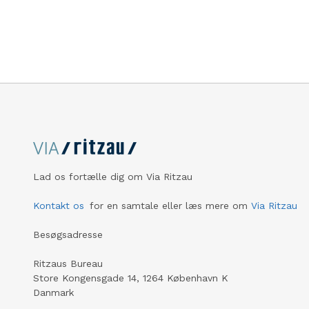
Understan
indblik i nøjagtigt den samme interne
between 
information, som vi bruger i
company 
forvaltningen af vores Kina
global po
investeringsforening.
developm
leadershi
base stre
strengthe
– EBITDA
year, whil
taxes imp
year 2026
Lad os fortælle dig om Via Ritzau
geopoliti
expansio
Kontakt os
for en samtale eller læs mere om
Via Ritzau
growth s
Besøgsadresse
Ritzaus Bureau
Store Kongensgade 14, 1264 København K
Danmark