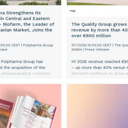
nder interessante, som de
r det har værdi, at
ma Strengthens Its
 inddrager i deres betragter.
 in Central and Eastern
ide er, at alle de temaer,
 Biofarm, the Leader of
The Quality Group grows
g Peter bringer frem indgår i
anian Market, Joins the
revenue by more than 4
af elementer, som
over €850 million
's Capital bygger sine egne
1:00:00 CEST
|
Polpharma Group
21.7.2026 10:00:00 CEST
|
The Qua
r på, i rådgivningen af
ease
GmbH
|
Press release
 kunder og forvaltningen af
s investeringsfonde.
 Polpharma Group has
H1 2026 revenue reached €85
 the acquisition of the
– up more than 40% versus 
 pharmaceutical company
Demand continues to grow 
The transaction is a clear
consumers seek better nutrit
he execution of the Group’s
health and performance solu
rategy and strengthens its
Company growth is broad-ba
in Central and Eastern
reflecting successful executi
ith Biofarm joining the
strategies across brands, pr
lpharma is expanding the
categories, channels, and ma
ts operations, reinforcing its
in key regional markets, and
new opportunities to improve