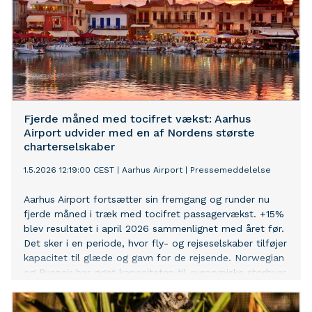
Fjerde måned med tocifret vækst: Aarhus
Airport udvider med en af Nordens største
charterselskaber
1.5.2026 12:19:00 CEST
|
Aarhus Airport
|
Pressemeddelelse
Aarhus Airport fortsætter sin fremgang og runder nu
fjerde måned i træk med tocifret passagervækst. +15%
blev resultatet i april 2026 sammenlignet med året før.
Det sker i en periode, hvor fly- og rejseselskaber tilføjer
kapacitet til glæde og gavn for de rejsende. Norwegian
og Ryanair har øget kapaciteten til europæiske storbyer
og feriefavoritter, og senest har Apollo Rejser meldt sig
på banen.