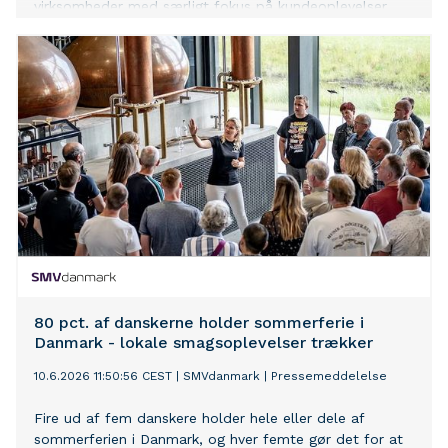
virksomheder med særligt fokus på kundeoplevelser,
workplace-services og FOOD by Coor.
80 pct. af danskerne holder sommerferie i
Danmark - lokale smagsoplevelser trækker
10.6.2026 11:50:56 CEST
|
SMVdanmark
|
Pressemeddelelse
Fire ud af fem danskere holder hele eller dele af
sommerferien i Danmark, og hver femte gør det for at