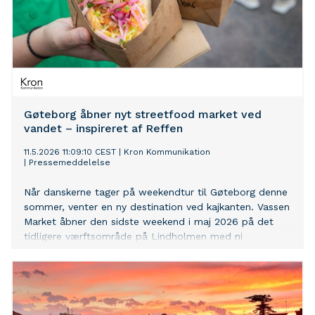
Gøteborg åbner nyt streetfood market ved
vandet – inspireret af Reffen
11.5.2026 11:09:10 CEST
|
Kron Kommunikation
|
Pressemeddelelse
Når danskerne tager på weekendtur til Gøteborg denne
sommer, venter en ny destination ved kajkanten. Vassen
Market åbner den sidste weekend i maj 2026 på det
tidligere værftsområde på Lindholmen med ni
madboder, fem barer, ølhal, musik og aktiviteter direkte
ved vandet. Inspirationen kommer blandt andet fra
Reffen i København.