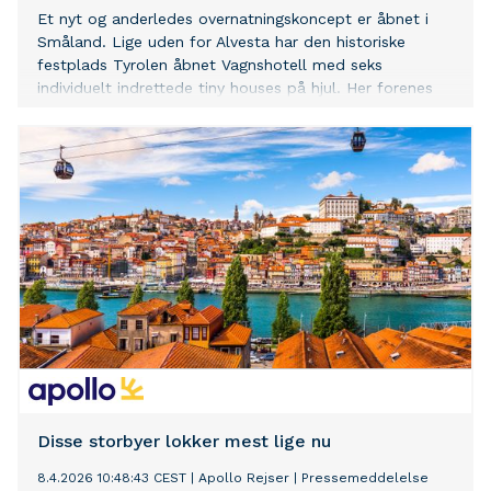
Et nyt og anderledes overnatningskoncept er åbnet i
Småland. Lige uden for Alvesta har den historiske
festplads Tyrolen åbnet Vagnshotell med seks
individuelt indrettede tiny houses på hjul. Her forenes
genbrugsmaterialer, 60’er-stemning og naturoplevelser i
det sydlige Sverige – kun få timers kørsel fra Danmark.
Disse storbyer lokker mest lige nu
8.4.2026 10:48:43 CEST
|
Apollo Rejser
|
Pressemeddelelse