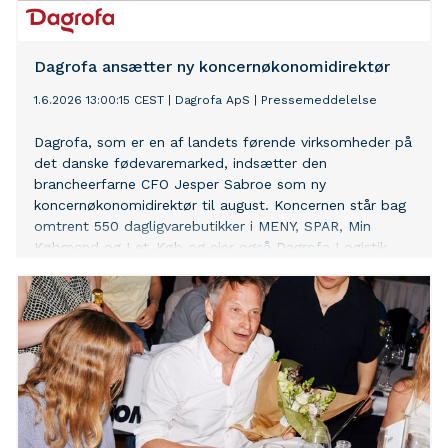
Dagrofa ansætter ny koncernøkonomidirektør
1.6.2026 13:00:15 CEST
|
Dagrofa ApS
|
Pressemeddelelse
Dagrofa, som er en af landets førende virksomheder på
det danske fødevaremarked, indsætter den
brancheerfarne CFO Jesper Sabroe som ny
koncernøkonomidirektør til august. Koncernen står bag
omtrent 550 dagligvarebutikker i MENY, SPAR, Min
Købmand og Let-Køb og ejer også Dagrofa Logistik,
Dagrofa Foodservice samt Aarstiderne.