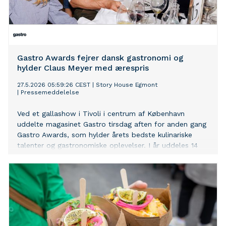
Gastro Awards fejrer dansk gastronomi og
hylder Claus Meyer med ærespris
27.5.2026 05:59:26 CEST
|
Story House Egmont
|
Pressemeddelelse
Ved et gallashow i Tivoli i centrum af København
uddelte magasinet Gastro tirsdag aften for anden gang
Gastro Awards, som hylder årets bedste kulinariske
talenter og gastronomiske oplevelser. I år uddeles 14
priser – og som noget nyt en ærespris, der går til den
gastronomisk legende Claus Meyer.