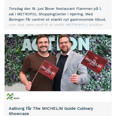
Torsdag den 18. juni åbner Restaurant Flammen på 1.
sal i METROPOL ShoppingCenter i Hjørring. Med
åbningen får centret et stærkt nyt gastronomisk tilbud,
som skal være med til at styrke METROPOLs position
som destination for både shopping, oplevelser og
madoplevelser.
Aalborg får The MICHELIN Guide Culinary
Showcase