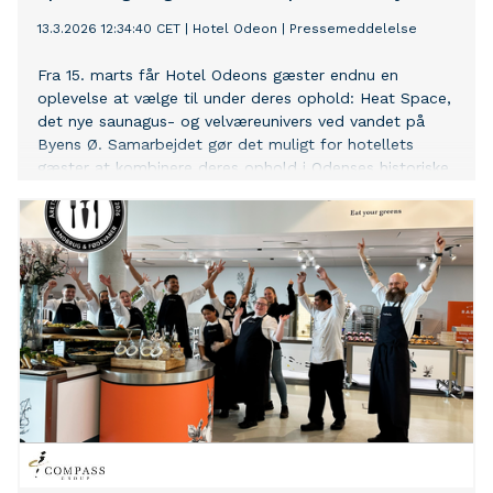
13.3.2026 12:34:40 CET
|
Hotel Odeon
|
Pressemeddelelse
Fra 15. marts får Hotel Odeons gæster endnu en
oplevelse at vælge til under deres ophold: Heat Space,
det nye saunagus- og velværeunivers ved vandet på
Byens Ø. Samarbejdet gør det muligt for hotellets
gæster at kombinere deres ophold i Odenses historiske
bymidte med afslapning ved havnefronten. Samtidig er
ambitionen at skabe endnu stærkere forbindelse
mellem bymidten og havneområdet og give besøgende
flere grunde til at udforske hele byen under deres
ophold.