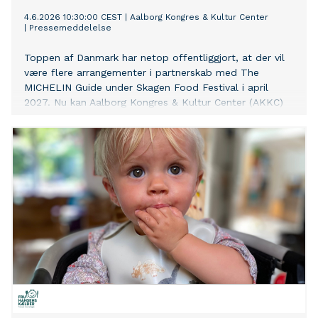
4.6.2026 10:30:00 CEST
|
Aalborg Kongres & Kultur Center
|
Pressemeddelelse
Toppen af Danmark har netop offentliggjort, at der vil
være flere arrangementer i partnerskab med The
MICHELIN Guide under Skagen Food Festival i april
2027. Nu kan Aalborg Kongres & Kultur Center (AKKC)
og Restaurant Podium løfte sløret for, at festivalens
Grand Opening foregår i AKKC 15. april med The
MICHELIN Guide Culinary Showcase.