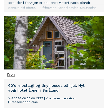
Idre, der i forvejen er en kendt vinterfavorit blandt
danske skiløbere. I lufthavnen Scandinavian Mountains
Airport er der stigende international trafik og Dalarna
byder også på nye oplevelser inden for natur, kultur og
gastronomi. Målet er at gøre regionen mere attraktiv
også for danske gæster uden for skisæsonen.
60’er-nostalgi og tiny houses på hjul: Nyt
vognhotel åbner i Småland
14.4.2026 08:30:00 CEST
|
Kron Kommunikation
|
Pressemeddelelse