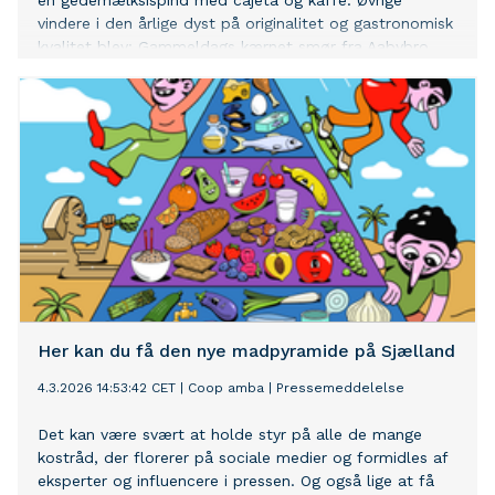
en gedemælksispind med cajeta og kaffe. Øvrige
vindere i den årlige dyst på originalitet og gastronomisk
kvalitet blev: Gammeldags kærnet smør fra Aabybro
Mejeri, blåskimmelosten Høgelundgaard 12 fra Arla
Høgelund Mejeri og havartiosten Gammel Knas fra Arla
Nr. Vium Mejeri.
Her kan du få den nye madpyramide på Sjælland
4.3.2026 14:53:42 CET
|
Coop amba
|
Pressemeddelelse
Det kan være svært at holde styr på alle de mange
kostråd, der florerer på sociale medier og formidles af
eksperter og influencere i pressen. Og også lige at få