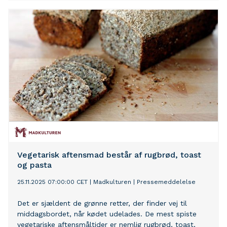
Ungdomsskolen og Børnekulturkonsulenten – med det
fælles mål at bidrage til valgfagsundervisningen
indenfor fagene madkundskab, Håndværk og Design,
Musik og Billedkunst og dermed styrke elevernes
kreative kompetencer og give dem oplevelser, der
rækker ud over den almindelige undervisning.
Vegetarisk aftensmad består af rugbrød, toast
og pasta
25.11.2025 07:00:00 CET
|
Madkulturen
|
Pressemeddelelse
Det er sjældent de grønne retter, der finder vej til
middagsbordet, når kødet udelades. De mest spiste
vegetariske aftensmåltider er nemlig rugbrød, toast,