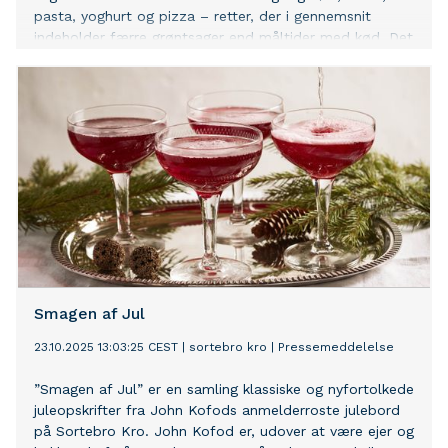
pasta, yoghurt og pizza – retter, der i gennemsnit
indeholder færre grøntsager end måltider med kød. Det
viser den årlige undersøgelse Madkultur25 fra
Madkulturen.
Smagen af Jul
23.10.2025 13:03:25 CEST
|
sortebro kro
|
Pressemeddelelse
”Smagen af Jul” er en samling klassiske og nyfortolkede
juleopskrifter fra John Kofods anmelderroste julebord
på Sortebro Kro. John Kofod er, udover at være ejer og