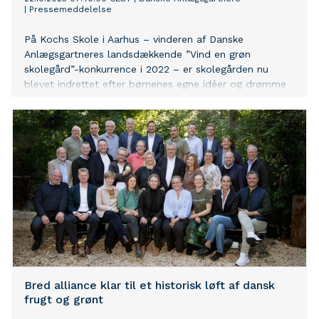
|
Pressemeddelelse
På Kochs Skole i Aarhus – vinderen af Danske
Anlægsgartneres landsdækkende ”Vind en grøn
skolegård”-konkurrence i 2022 – er skolegården nu
blevet indrettet efter børnenes egne idéer og drømme
med plads til biodiversitet, udeundervisning og mere
naturnære frikvarter.
Bred alliance klar til et historisk løft af dansk
frugt og grønt