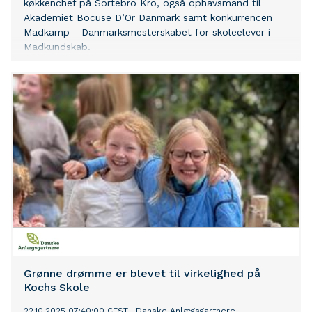
køkkenchef på Sortebro Kro, også ophavsmand til
Akademiet Bocuse D’Or Danmark samt konkurrencen
Madkamp - Danmarksmesterskabet for skoleelever i
Madkundskab.
Grønne drømme er blevet til virkelighed på
Kochs Skole
22.10.2025 07:40:00 CEST
|
Danske Anlægsgartnere