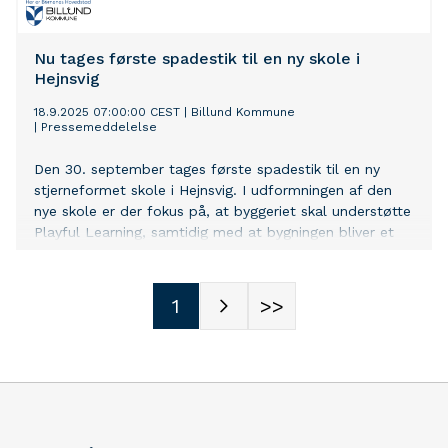
Nu tages første spadestik til en ny skole i
Hejnsvig
18.9.2025 07:00:00 CEST
|
Billund Kommune
|
Pressemeddelelse
Den 30. september tages første spadestik til en ny
stjerneformet skole i Hejnsvig. I udformningen af den
nye skole er der fokus på, at byggeriet skal understøtte
Playful Learning, samtidig med at bygningen bliver et
samlingspunkt for foreningslivet og bidrager til
udviklingen af Billund Kommunes stærke byer.
1
>>