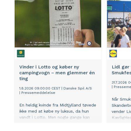
Vinder i Lotto og køber ny
Lidl gør
campingvogn – men glemmer én
Smukfes
ting
31.7.2026 
|
Presseme
1.8.2026 09:00:00 CEST
|
Danske Spil A/S
|
Pressemeddelelse
Når Smukf
En heldig kvinde fra Midtjylland tøvede
Skanderbo
ikke med at købe ny luksus, da hun
vender Li
vandt i Lotto. Men nogle gange kan
KærligHe
det åbenbart godt gå liiidt for hurtigt.
festivalpl
vil Lidl 