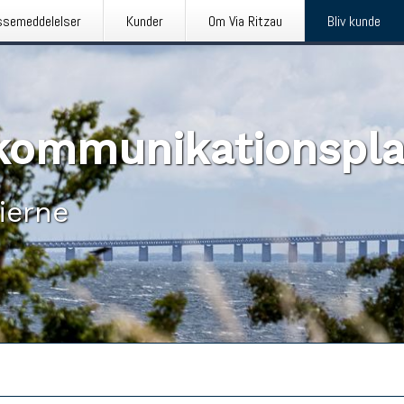
ssemeddelelser
Kunder
Om Via Ritzau
Bliv kunde
n kommunikationspl
ierne