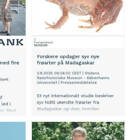
e rammer
edkontoret
nings- og
tyrke
g på
mange
Forskere opdager syv nye
med fire
frøarter på Madagaskar
3.8.2026 06:04:00 CEST
|
Statens
Naturhistoriske Museum - Københavns
Bank
Universitet
|
Pressemeddelelse
Et nyt internationalt studie beskriver
f
syv hidtil ukendte frøarter fra
led i
Madagaskar og viser, hvordan
yen. Med
naturhistoriske samlinger spiller en
 banken
afgørende rolle i arbejdet med at
 skaber
kortlægge og bevare øens enestående
for at
biodiversitet.
gsel efter