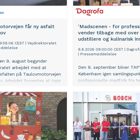
torvejen får ny asfalt
'Madscenen - for profess
lov
vender tilbage med over
udstillere og kulinarisk in
9:58:06 CEST
|
Vejdirektoratet
ddelelse
6.8.2026 09:00:00 CEST
|
Dagrof
|
Pressemeddelelse
en 9. august begynder
Den 9. september bliver TAP1
oratet arbejdet med at
København igen samlingspunk
asfalten på Taulovmotorvejen
professionelle madfolk fra h
v. Arbejdet forventes at tage
landet, når Dagrofa Foodserv
o uger.
inviterer til inspirationsmesse
'Madscenen - for professione
mere end 140 udstillere,
smagsoplevelser, et omfatte
program af masterclasses og
særligt fokus på økologi me
Aarstiderne i en central rolle
lagt op til en dag fyldt med i