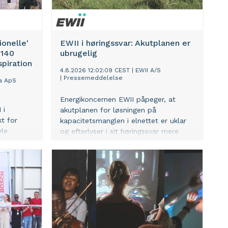
ionelle'
EWII i høringssvar: Akutplanen er
 140
ubrugelig
spiration
4.8.2026 12:02:09 CEST
|
EWII A/S
|
Pressemeddelelse
a ApS
Energikoncernen EWII påpeger, at
 i
akutplanen for løsningen på
t for
kapacitetsmanglen i elnettet er uklar
ele
og efterlyser i sit høringssvar mere
ice
præcise kriterier, der ikke skal
n
fortolkes fra sag til sag.
lle'. Med
nde
 et
d
 er der
nspiration