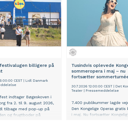
personlig og nærværende råd
 festivalugen billigere på
Tusindvis oplevede Kong
t
sommeropera i maj – nu
fortsætter sommerturné
06:00:00 CEST
|
Lidl Danmark
ddelelse
30.7.2026 12:00:00 CEST
|
Det Ko
Teater
|
Pressemeddelelse
est indtager Bøgeskoven i
7.400 publikummer lagde vej
rg fra 2. til 9. august 2026,
Den Kongelige Operas gratis 
dl tilbage med pop-up på
i maj. Nu fortsætter Kongelig
den og frugtboder på
sommeropera med seks konce
adsen. Med lave festivalpriser
august under åben himmel i
og Smukfest gøre det