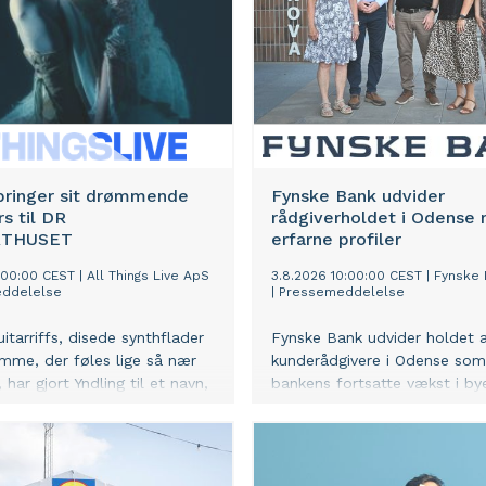
og samarbejde på tværs. Ny
for kunder og partnere: Hov
rummer showrooms, undervis
træningsfaciliteter, der skal s
videndeling og faglig udviklin
tværs af Bosch-koncernens 
forretningsområder.
 bringer sit drømmende
Fynske Bank udvider
rs til DR
rådgiverholdet i Odense 
RTHUSET
erfarne profiler
1:00:00 CEST
|
All Things Live ApS
3.8.2026 10:00:00 CEST
|
Fynske 
ddelelse
|
Pressemeddelelse
itarriffs, disede synthflader
Fynske Bank udvider holdet a
mme, der føles lige så nær
kunderådgivere i Odense som 
 har gjort Yndling til et navn,
bankens fortsatte vækst i b
 og roligt har fundet lyttere
fire erfarne rådgivere styrker
n for Norges grænser. Den
sin lokale tilstedeværelse og
mber gæster hun DR
endnu bedre forudsætninger 
sets studie 3.
møde den stigende efterspør