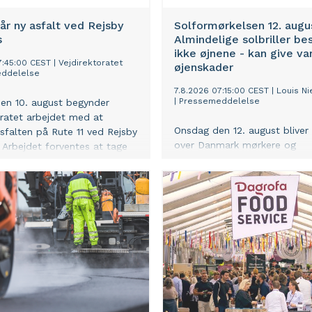
får ny asfalt ved Rejsby
Solformørkelsen 12. augu
s
Almindelige solbriller be
ikke øjnene - kan give va
7:45:00 CEST
|
Vejdirektoratet
øjenskader
ddelelse
7.8.2026 07:15:00 CEST
|
Louis Ni
|
Pressemeddelelse
en 10. august begynder
oratet arbejdet med at
Onsdag den 12. august bliver
asfalten på Rute 11 ved Rejsby
over Danmark mørkere og
 Arbejdet forventes at tage
temperaturen køligere, når 
re uger.
dækker op mod 88 procent a
ved en usædvanligt kraftig de
solformørkelse. Louis Nielsen
nu danskerne om, at alminde
solbriller ikke yder tilstrækkel
beskyttelse, hvis man kigger 
fænomenet. Særligt børn er i 
hvis de ikke er forberedt på,
de skal se sikkert på solform