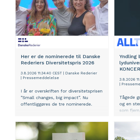
Her er de nominerede til Danske
Yndling
Rederiers Di­ver­si­tets­pris 2026
lydunive
KONCE
3.8.2026 11:34:40 CEST
|
Danske Rederier
|
Pressemeddelelse
3.8.2026 1
|
Presseme
I år er overskriften for di­ver­si­tets­pri­sen
Tågede gu
”Small changes, big impact”. Nu
og en ste
offentliggøres de tre nominerede.
som fjern,
der stille
langt ude
10. nove
Koncerthu