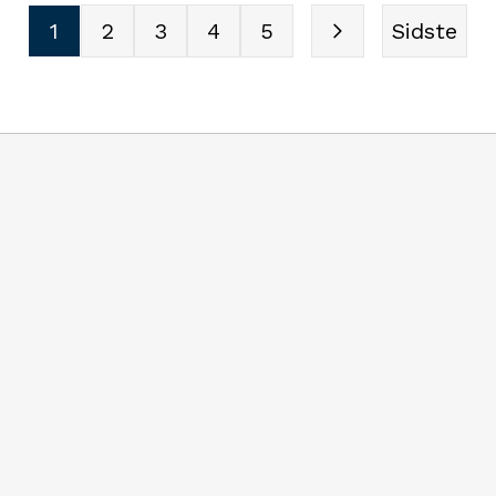
Bjerringbro, Esbjerg, Munkeb
t få festivalbudgettet til at
1
2
3
4
5
Sidste
og Rungsted.
e ugen.