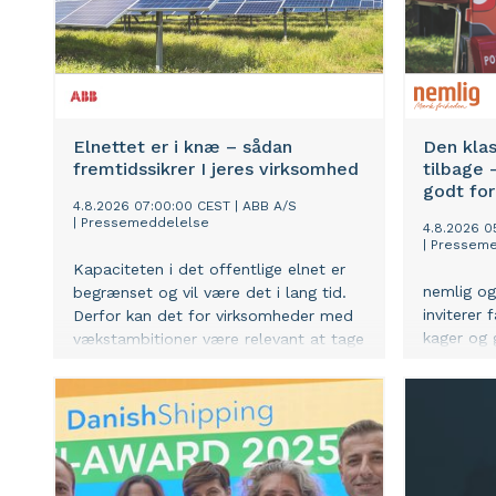
Elnettet er i knæ – sådan
Den kla
fremtidssikrer I jeres virksomhed
tilbage
godt fo
4.8.2026 07:00:00 CEST
|
ABB A/S
|
Pressemeddelelse
4.8.2026 0
|
Presseme
Kapaciteten i det offentlige elnet er
nemlig og
begrænset og vil være det i lang tid.
inviterer 
Derfor kan det for virksomheder med
kager og 
vækstambitioner være relevant at tage
bruge nog
ejerskab over eget energiforbrug, så
afhængigheden af elnettet bliver
minimeret. Det kan for eksempel være
med solceller og en batteriløsning, der
også vil hjælpe den grønne omstilling.