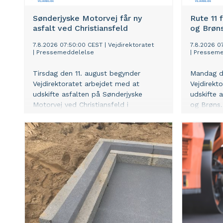
Sønderjyske Motorvej får ny
Rute 11 
asfalt ved Christiansfeld
og Brøn
7.8.2026 07:50:00 CEST
|
Vejdirektoratet
7.8.2026 0
|
Pressemeddelelse
|
Presseme
Tirsdag den 11. august begynder
Mandag d
Vejdirektoratet arbejdet med at
Vejdirekt
udskifte asfalten på Sønderjyske
udskifte 
Motorvej ved Christiansfeld i
og Brøns.
sydgående retning. Arbejdet forventes
omkring fi
at tage omkring to uger.