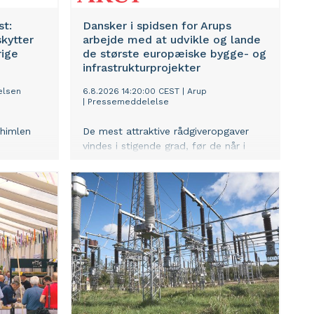
st:
Dansker i spidsen for Arups
skytter
arbejde med at udvikle og lande
rige
de største europæiske bygge- og
infrastrukturprojekter
elsen
6.8.2026 14:20:00 CEST
|
Arup
|
Pressemeddelelse
 himlen
De mest attraktive rådgiveropgaver
vindes i stigende grad, før de når i
månen
udbud. Derfor styrker den
f solen
internationale ingeniør- og
lvis
designvirksomhed Arup nu sin
 rådgiver
kommercielle organisation for at sikre
lige
virksomhedens vækstambitioner i
ig
Europa og særligt i Norden. Danske
direkte på
Sussi Kristine Abildgaard skal stå i
risiko,
spidsen som nyudnævnt European
 hvordan
Priority Pursuit and Capture Lead.
ørkelsen