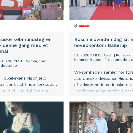
og ny viden for den danske
foodservicebranche.
ssiske købmandsleg er
Bosch indviede i dag sit 
 – denne gang med et
hovedkontor i Ballerup
rmål
3.8.2026 13:11:08 CEST
|
Kompas
Kommunikation
|
Pressemeddele
5:00:00 CEST
|
Nemlig.com
ddelelse
Virksomheden samler for før
 Folkekirkens Nødhjælp
alle danske divisioner Histori
familier til at finde forklæder,
af virksomhedens danske divi
gammelt legetøj frem og
For første gang samler Bosch
le hyggelige timer sammen.
danske selskaber og
forretningsområder under ét 
Ballerup. Medarbejderne i ce
400 medarbejdere får deres 
gang i det nye hovedkontor, 
skabt med fokus på trivsel, 