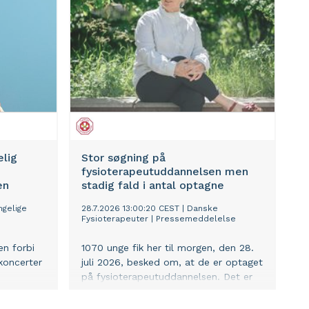
givning.
elig
Stor søgning på
fysioterapeutuddannelsen men
en
stadig fald i antal optagne
ngelige
28.7.2026 13:00:20 CEST
|
Danske
Fysioterapeuter
|
Pressemeddelelse
en forbi
1070 unge fik her til morgen, den 28.
koncerter
juli 2026, besked om, at de er optaget
på fysioterapeutuddannelsen. Det er
rter i
et mindre fald på lidt over 3 %
 Vemb,
sammenlignet med 2025 – på trods af