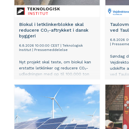
Biokul i letklinkerblokke skal
Taulovmo
reducere CO₂-aftrykket i dansk
ved Tau
byggeri
6.8.2026 0
|
Presseme
6.8.2026 10:00:00 CEST
|
Teknologisk
Institut
|
Pressemeddelelse
Søndag d
Nyt projekt skal teste, om biokul kan
Vejdirekt
erstatte letklinker og reducere CO₂-
udskifte 
udledningen med op til 100.000 ton
ved Taulo
om året i et af Danmarks mest brugte
omkring t
byggematerialer.