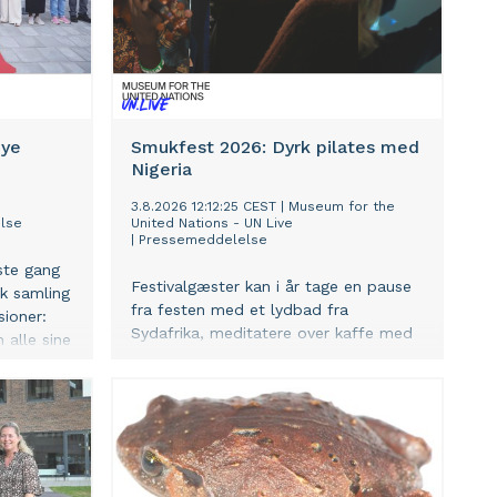
nye
Smukfest 2026: Dyrk pilates med
Nigeria
3.8.2026 12:12:25 CEST
|
Museum for the
lse
United Nations - UN Live
|
Pressemeddelelse
ste gang
Festivalgæster kan i år tage en pause
sk samling
fra festen med et lydbad fra
sioner:
Sydafrika, meditatere over kaffe med
 alle sine
Etiopien, eller dyrke pilates med
Nigeria sammen med Amalie Klæstrup
tag i
Nielsen, kendt fra 'Gift ved første blik'
ntrum: Ca.
og ambassadør for PlanBørnefonden.
daglige
Det sker, når initiativet Samme Sol
der er
åbner en af de globale portaler på
fællesskab
Smukfest i Skanderborg.