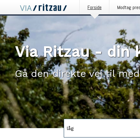
Forside
Modtag pre
Via Ritzau - di
Gå den direkte vej til med