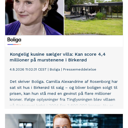
Kongelig kusine sælger villa: Kan score 4,4
millioner på murstenene i Birkerød
4.8.2026 11:02:31 CEST
|
Boliga
|
Pressemeddelelse
Det skriver Boliga. Camilla Alexandrine af Rosenborg har
sat sit hus i Birkerød til salg – og bliver boligen solgt til
prisen, kan hun stå med en gevinst på flere millioner
kroner. Ifølge oplysninger fra Tinglysningen blev villaen
på Bistrupvej købt i 2004 for 3.600.000 kroner. Nu er
boligen udbudt til 7.995.000 kroner. Hvis huset bliver
solgt til den nuværende udbudspris, peger det på en
potentiel værdistigning på 4.395.000 kroner – før