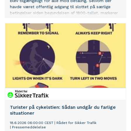
blev tilgængeligt for alle mod betaling. Selvom der
havde været offentlig adgang til slottet på særlige
betingelser siden begyndelsen af 1800-tallet, markerer
nyordningen i 1901 starten på Rosenborg som et
moderne museum. I dag besøger mere end en halv
million gæster hvert år det historiske slot, som drives af
Den Kongelige Samling og blandt andet huser de
danske kronjuveler.
Turister på cykelstien: Sådan undgår du farlige
situationer
18.6.2026 06:00:00 CEST
|
Rådet for Sikker Trafik
|
Pressemeddelelse