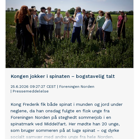
Kongen jokker i spinaten – bogstavelig talt
25.6.2026 09:27:27 CEST
|
Foreningen Norden
|
Pressemeddelelse
Kong Frederik fik både spinat i munden og jord under
neglene, da han onsdag fulgte en flok unge fra
Foreningen Norden på steghedt sommerjob i en
spinatmark ved Middelfart. Her mødte han 20 unge,
som bruger sommeren på at luge spinat – og dyrke
socialt samvær med andre unge fra hele Norden.