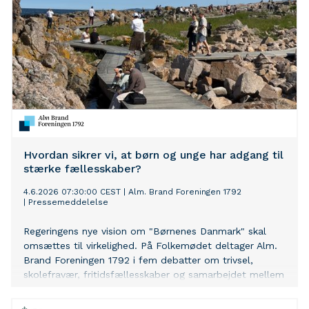
Hvordan sikrer vi, at børn og unge har adgang til
stærke fællesskaber?
4.6.2026 07:30:00 CEST
|
Alm. Brand Foreningen 1792
|
Pressemeddelelse
Regeringens nye vision om "Børnenes Danmark" skal
omsættes til virkelighed. På Folkemødet deltager Alm.
Brand Foreningen 1792 i fem debatter om trivsel,
skolefravær, fritidsfællesskaber og samarbejdet mellem
fonde og civilsamfund