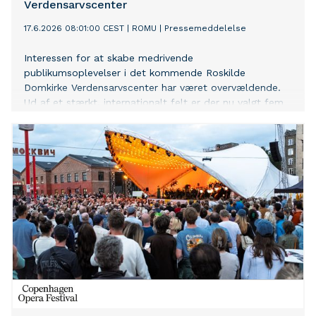
Verdensarvscenter
17.6.2026 08:01:00 CEST
|
ROMU
|
Pressemeddelelse
Interessen for at skabe medrivende
publikumsoplevelser i det kommende Roskilde
Domkirke Verdensarvscenter har været overvældende.
Ud af et stærkt, internationalt felt er der nu valgt fem
gode hold, der skal konkurrere om opgaven med at
vække verdensarven til live frem mod åbningen.