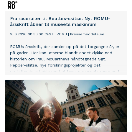
Fra racerbiler til Beatles-skitse: Nyt ROMU-
årsskrift åbner til museets maskinrum
16.6.2026 08:30:00 CEST
|
ROMU
|
Pressemeddelelse
ROMUs årsskrift, der samler op på det forgangne år, er
på gaden. Her kan læserne blandt andet dykke ned i
historien om Paul McCartneys håndtegnede Sgt.
Pepper-skitse, nye forskningsprojekter og det
omfattende arbejde med at bevare museets mere end
278.000 genstande.