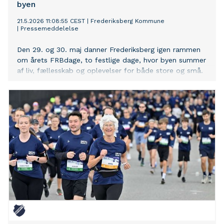
byen
21.5.2026 11:08:55 CEST
|
Frederiksberg Kommune
|
Pressemeddelelse
Den 29. og 30. maj danner Frederiksberg igen rammen
om årets FRBdage, to festlige dage, hvor byen summer
af liv, fællesskab og oplevelser for både store og små.