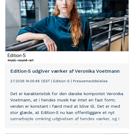
udgifter til mægler, skat og eventuelle forbedringer. Det
skriver Boliga. Se Boligen hos Boliga her
Edition·S udgiver værker af Veronika Voetmann
2.7.2026 14:05:48 CEST
|
Edition-S
|
Pressemeddelelse
Det er karakteristisk for den danske komponist Veronika
Voetmann, at i hendes musik har intet en fast form;
verden er konstant i færd med at blive til. Det er med
stor glæde, at Edition·S nu kan offentliggøre et nyt
samarbejde omkring udgivelsen af hendes værker, og i
sommerens løb kan hendes musik opleves på en række
koncerter og festivaler i Danmark og udlandet.