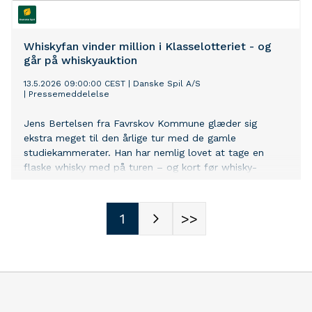
Whiskyfan vinder million i Klasselotteriet - og
går på whiskyauktion
13.5.2026 09:00:00 CEST
|
Danske Spil A/S
|
Pressemeddelelse
Jens Bertelsen fra Favrskov Kommune glæder sig
ekstra meget til den årlige tur med de gamle
studiekammerater. Han har nemlig lovet at tage en
flaske whisky med på turen – og kort før whisky-
auktionen vandt han 1.003.030 kroner i Klasselotteriet…
1
>>