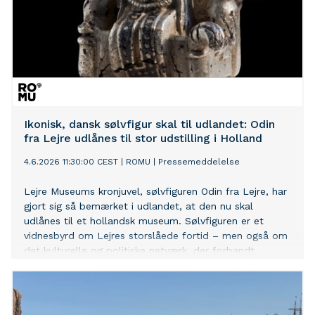
Ikonisk, dansk sølvfigur skal til udlandet: Odin
fra Lejre udlånes til stor udstilling i Holland
4.6.2026 11:30:00 CEST
|
ROMU
|
Pressemeddelelse
Lejre Museums kronjuvel, sølvfiguren Odin fra Lejre, har
gjort sig så bemærket i udlandet, at den nu skal
udlånes til et hollandsk museum. Sølvfiguren er et
vidnesbyrd om Lejres storslåede fortid – men også om
det kulturelle og politiske netværk, der forbandt
Europas herskere i vikingetiden og tidlig middelalder.