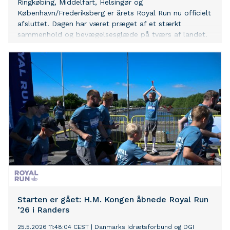
Ringkøbing, Middelfart, Helsingør og
København/Frederiksberg er årets Royal Run nu officielt
afsluttet. Dagen har været præget af et stærkt
sammenhold og bevægelsesglæde på tværs af landet.
Starten er gået: H.M. Kongen åbnede Royal Run
’26 i Randers
25.5.2026 11:48:04 CEST
|
Danmarks Idrætsforbund og DGI