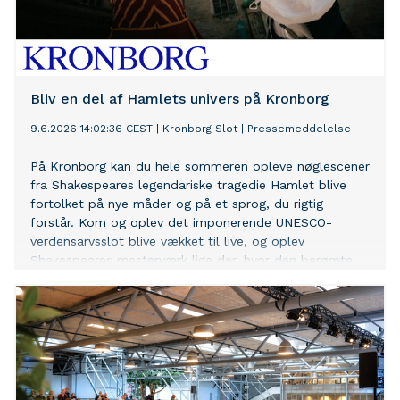
Bliv en del af Hamlets univers på Kronborg
9.6.2026 14:02:36 CEST
|
Kronborg Slot
|
Pressemeddelelse
På Kronborg kan du hele sommeren opleve nøglescener
fra Shakespeares legendariske tragedie Hamlet blive
fortolket på nye måder og på et sprog, du rigtig
forstår. Kom og oplev det imponerende UNESCO-
verdensarvsslot blive vækket til live, og oplev
Shakespeares mesterværk lige der, hvor den berømte
dramatiker satte scenen.