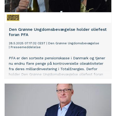
Den Grønne Ungdomsbevægelse holder oliefest
foran PFA
28.5.2025 07:17:32 CEST
|
Den Grønne Ungdomsbevægelse
|
Pressemeddelelse
PFA er den sorteste pensionskasse i Danmark og tjener
nu endnu flere penge på kontroversielle olieaktiviteter
fra deres milliardinvestering i TotalEnergies. Derfor
holder Den Grønne Ungdomsbevægelse oliefest foran
PFAs hovedkontor for at stille skarpt på, hvordan
pensionskassen tjener penge på at drive klimakrisen.