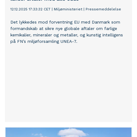
organisationer nu fire konkrete forbedringer, der skal
hjælpe flere virksomheder i gang med at
12.12.2025 17:33:32 CET
|
Miljøministeriet
|
Pressemeddelelse
energieffektivisere og dermed polstre sig mod
fremtidige energikriser.
Det lykkedes mod forventning EU med Danmark som
formandskab at sikre nye globale aftaler om farlige
kemikalier, mineraler og metaller, og kunstig intelligens
på FN’s miljøforsamling UNEA-7.