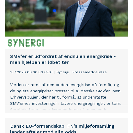
SMV’er er udfordret af endnu en energikrise -
men hjælpen er løbet tør
10.7.2026 06:00:00 CEST
|
Synergi
|
Pressemeddelelse
Verden er ramt af den anden energikrise på fem år, og
de højere energipriser presser bl.a. danske SMV’er. Men
Erhvervspuljen, der har til formål at understøtte
SMV’ernes investeringer i lavere energiregninger, er tom.
Samtidig bremses virksomhederne af manglende
rådgivning, bureaukrati og en støtteordning, der favner
for få projekter. Det nye regeringsgrundlag varsler ikke
Dansk EU-formandskab: FN’s miljøforsamling
hurtig assistance. Derfor foreslår en bred alliance af
lander aftaler mod alle odds