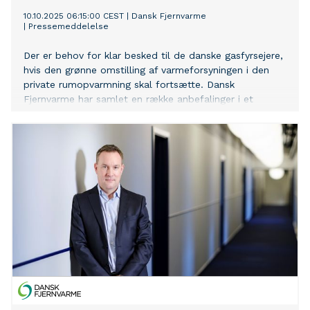
10.10.2025 06:15:00 CEST
|
Dansk Fjernvarme
|
Pressemeddelelse
Der er behov for klar besked til de danske gasfyrsejere,
hvis den grønne omstilling af varmeforsyningen i den
private rumopvarmning skal fortsætte. Dansk
Fjernvarme har samlet en række anbefalinger i et
politisk udspil, som skal fortsætte tempoet på
gasudfasningen fra 2022 ind i fremtiden.