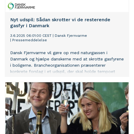
Nyt udspil: Sådan skrotter vi de resterende
gasfyr i Danmark
3.6.2025 06:01:00 CEST
|
Dansk Fjernvarme
|
Pressemeddelelse
Dansk Fjernvarme vil gøre op med naturgassen i
Danmark og hjælpe danskerne med at skrotte gasfyrene
i boligerne. Brancheorganisationen præsenterer
konkrete forslag i et udspil, der skal holde tempoet
oppe for udfasningen af gas i den dansk
rumopvarmning.