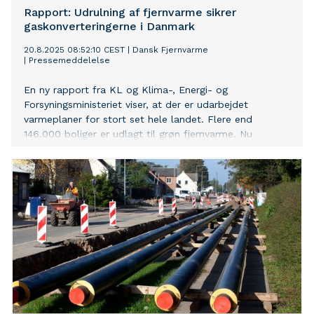
Rapport: Udrulning af fjernvarme sikrer
gaskonverteringerne i Danmark
20.8.2025 08:52:10 CEST
|
Dansk Fjernvarme
|
Pressemeddelelse
En ny rapport fra KL og Klima-, Energi- og
Forsyningsministeriet viser, at der er udarbejdet
varmeplaner for stort set hele landet. Flere end
146.000 boliger er udlagt til grøn fjernvarme. Nu
udestår politisk opbakning til fortsat udfasning af fossil
gas, mener Dansk Fjernvarme.