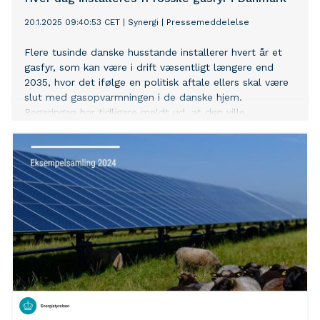
20.1.2025 09:40:53 CET
|
Synergi
|
Pressemeddelelse
Flere tusinde danske husstande installerer hvert år et
gasfyr, som kan være i drift væsentligt længere end
2035, hvor det ifølge en politisk aftale ellers skal være
slut med gasopvarmningen i de danske hjem.
Regeringen har tidligere meldt ud, at den ville
fremlægge ”modeller for stop for ny-installation af
olie- og gasfyr.” Endnu er intet dog sket. Regeringen
bør sende meget kraftigere signaler til danskerne om at
udfase den fossile varme, mener TEKNIQ og SYNERGI.
De er klar med fire forslag til regeringen, der skal
skubbe på den grønne omstilling af danskernes boliger.