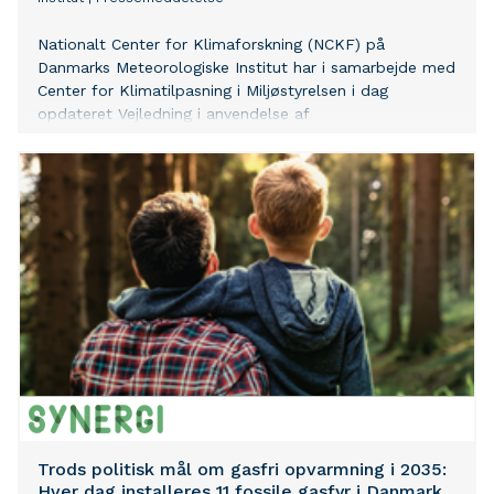
Nationalt Center for Klimaforskning (NCKF) på
Danmarks Meteorologiske Institut har i samarbejde med
Center for Klimatilpasning i Miljøstyrelsen i dag
opdateret Vejledning i anvendelse af
udledningsscenarier til klimatilpasning. Ændringen følger
udgivelsen af nye udledningsscenarier fra FN’s
Klimapanel og DMI’s Klimaatlas. Opdateringen afspejler
også, hvilke fremtidige drivhusgasudledninger vi kan
forvente med nuværende klimapolitik på tværs af
verdens lande.
Trods politisk mål om gasfri opvarmning i 2035:
Hver dag installeres 11 fossile gasfyr i Danmark