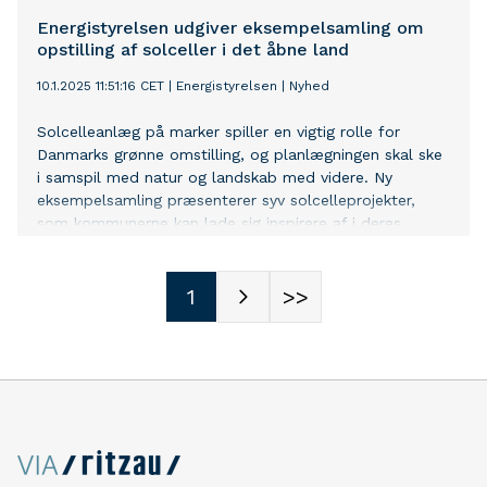
Energistyrelsen udgiver eksempelsamling om
opstilling af solceller i det åbne land
10.1.2025 11:51:16 CET
|
Energistyrelsen
|
Nyhed
Solcelleanlæg på marker spiller en vigtig rolle for
Danmarks grønne omstilling, og planlægningen skal ske
i samspil med natur og landskab med videre. Ny
eksempelsamling præsenterer syv solcelleprojekter,
som kommunerne kan lade sig inspirere af i deres
planlægning.
1
>>