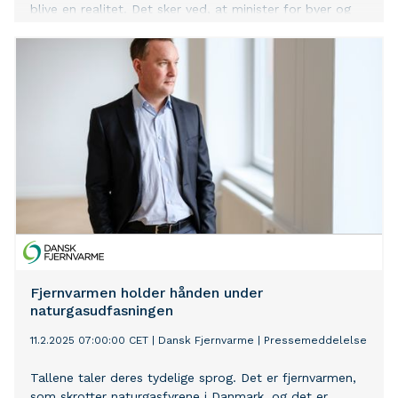
blive en realitet. Det sker ved, at minister for byer og
landdistrikter Morten Dahlin den 13. marts - på
baggrund af ønsket fra Holstebro Kommune - har
udpeget den første energipark i en bekendtgørelse.
Borgmester i Holstebro kommune, H. C. Østerby (A)
siger: ”Holstebro Kommune har længe været en af de
førende kommuner hvad angår opstilling af vindmøller
og solceller. Jeg glæder mig over, at vi med
udpegningen af energiparken ” Energy Hub Holstebro”
ved Idomlund som Danmarks første energipark, hermed
har fået et markant skulderklap til at skabe et vigtigt
knudepunkt for grøn energiproduktion og fossilfrie
brændstoffer. Energiparken ligger ved
transformerstationen, hvor den grønne st
Fjernvarmen holder hånden under
naturgasudfasningen
11.2.2025 07:00:00 CET
|
Dansk Fjernvarme
|
Pressemeddelelse
Tallene taler deres tydelige sprog. Det er fjernvarmen,
som skrotter naturgasfyrene i Danmark, og det er