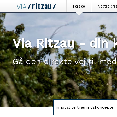
Forside
Modtag pre
Via Ritzau - di
Gå den direkte vej til med