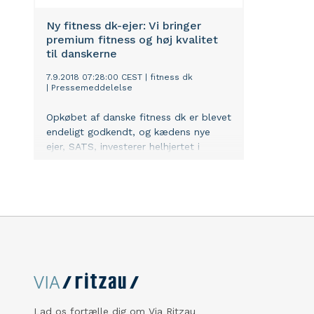
Ny fitness dk-ejer: Vi bringer
premium fitness og høj kvalitet
til danskerne
7.9.2018 07:28:00 CEST
|
fitness dk
|
Pressemeddelelse
Opkøbet af danske fitness dk er blevet
endeligt godkendt, og kædens nye
ejer, SATS, investerer helhjertet i
mennesker, kvalitet og innovative
digitale løsninger.
Lad os fortælle dig om Via Ritzau