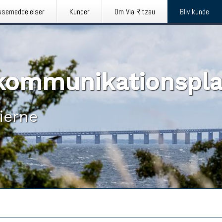
ssemeddelelser
Kunder
Om Via Ritzau
Bliv kunde
n kommunikationspl
ierne