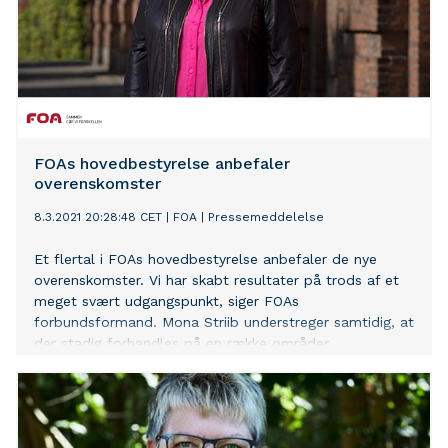
FOAs hovedbestyrelse anbefaler
overenskomster
8.3.2021 20:28:48 CET
|
FOA
|
Pressemeddelelse
Et flertal i FOAs hovedbestyrelse anbefaler de nye
overenskomster. Vi har skabt resultater på trods af et
meget svært udgangspunkt, siger FOAs
forbundsformand. Mona Striib understreger samtidig, at
der stadig forhandles på en række områder.