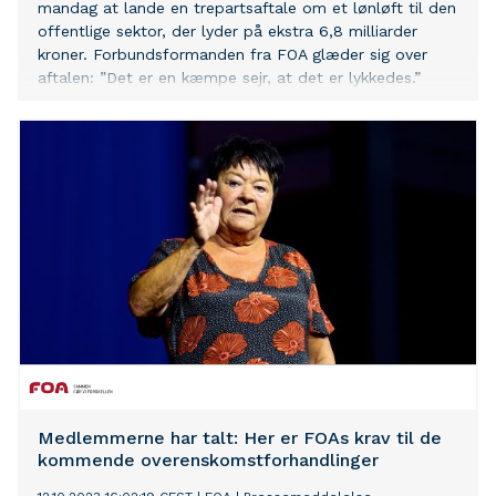
mandag at lande en trepartsaftale om et lønløft til den
offentlige sektor, der lyder på ekstra 6,8 milliarder
kroner. Forbundsformanden fra FOA glæder sig over
aftalen: ”Det er en kæmpe sejr, at det er lykkedes.”
Medlemmerne har talt: Her er FOAs krav til de
kommende overenskomstforhandlinger