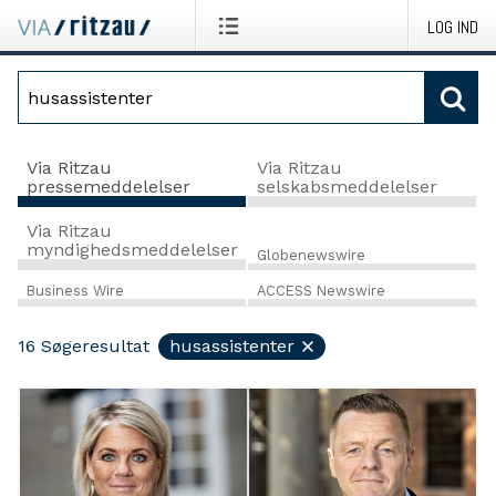
LOG IND
Via Ritzau
Via Ritzau
pressemeddelelser
selskabsmeddelelser
Via Ritzau
myndighedsmeddelelser
Globenewswire
Business Wire
ACCESS Newswire
16
Søgeresultat
husassistenter