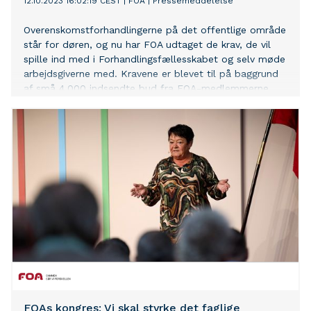
12.10.2023 16:02:19 CEST
|
FOA
|
Pressemeddelelse
Overenskomstforhandlingerne på det offentlige område
står for døren, og nu har FOA udtaget de krav, de vil
spille ind med i Forhandlingsfællesskabet og selv møde
arbejdsgiverne med. Kravene er blevet til på baggrund
af små 4.000 indsendte bud fra FOA-medlemmerne.
FOAs kongres: Vi skal styrke det faglige