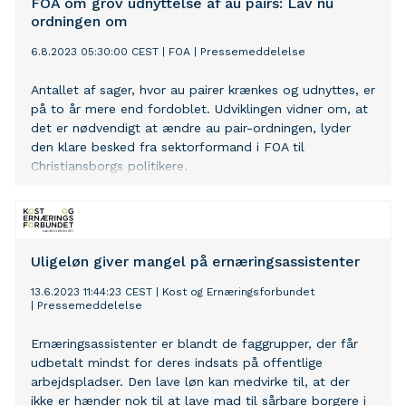
FOA om grov udnyttelse af au pairs: Lav nu
ordningen om
6.8.2023 05:30:00 CEST
|
FOA
|
Pressemeddelelse
Antallet af sager, hvor au pairer krænkes og udnyttes, er
på to år mere end fordoblet. Udviklingen vidner om, at
det er nødvendigt at ændre au pair-ordningen, lyder
den klare besked fra sektorformand i FOA til
Christiansborgs politikere.
Uligeløn giver mangel på ernæringsassistenter
13.6.2023 11:44:23 CEST
|
Kost og Ernæringsforbundet
|
Pressemeddelelse
Ernæringsassistenter er blandt de faggrupper, der får
udbetalt mindst for deres indsats på offentlige
arbejdspladser. Den lave løn kan medvirke til, at der
ikke er hænder nok til at lave mad til sårbare borgere i