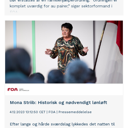
bør erstattes af en familiehjælperordning. ”Ordningen er
komplet uværdig for au pairer,” siger sektorformand i
FOA.
Mona Striib: Historisk og nødvendigt lønløft
4.12.2023 13:12:50 CET
|
FOA
|
Pressemeddelelse
Efter lange og hårde sværdslag lykkedes det natten til