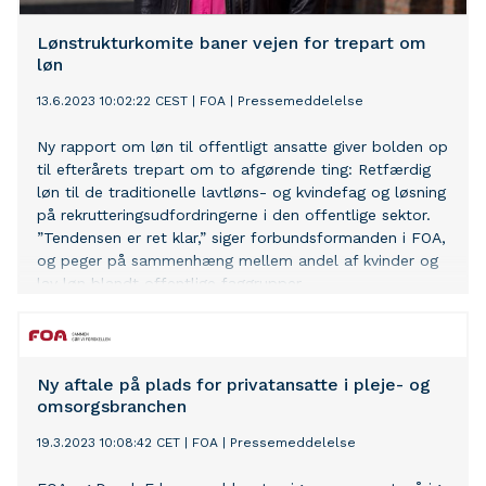
Lønstrukturkomite baner vejen for trepart om
løn
13.6.2023 10:02:22 CEST
|
FOA
|
Pressemeddelelse
Ny rapport om løn til offentligt ansatte giver bolden op
til efterårets trepart om to afgørende ting: Retfærdig
løn til de traditionelle lavtløns- og kvindefag og løsning
på rekrutteringsudfordringerne i den offentlige sektor.
”Tendensen er ret klar,” siger forbundsformanden i FOA,
og peger på sammenhæng mellem andel af kvinder og
lav løn blandt offentlige faggrupper.
Ny aftale på plads for privatansatte i pleje- og
omsorgsbranchen
19.3.2023 10:08:42 CET
|
FOA
|
Pressemeddelelse