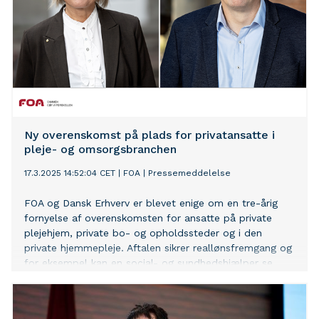
Ny overenskomst på plads for privatansatte i
pleje- og omsorgsbranchen
17.3.2025 14:52:04 CET
|
FOA
|
Pressemeddelelse
FOA og Dansk Erhverv er blevet enige om en tre-årig
fornyelse af overenskomsten for ansatte på private
plejehjem, private bo- og opholdssteder og i den
private hjemmepleje. Aftalen sikrer reallønsfremgang og
for eksempel kan en social- og sundhedshjælper se
frem til en samlet månedlig lønstigning på næsten
3.000 kroner.