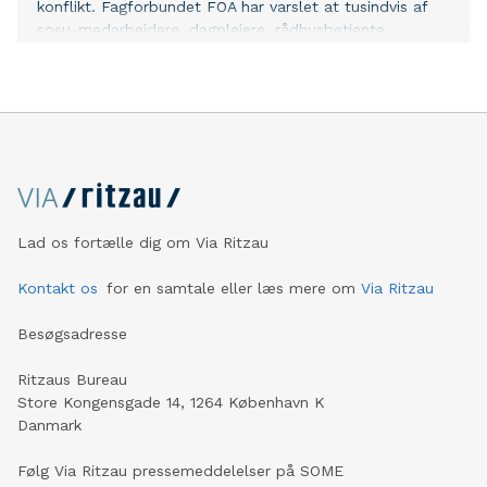
konflikt. Fagforbundet FOA har varslet at tusindvis af
sosu-medarbejdere, dagplejere, rådhusbetjente,
portører, husassistenter og mange flere medlemmer af
forbundet er blevet udtaget til at deltage i den
storkonflikt på det offentlige område, som kan blive en
realitet om få uger. Den private omsorgsvirksomhed
Forenede Care, der blandt andet driver tre af landets
plejecentre, har også medarbejdere beskæftiget, som
er medlemmer af fagforbundet FOA, men de
pågældende medarbejdere er ikke en del af den
varslede konflikt, oplyser administrerende direktør i
Lad os fortælle dig om Via Ritzau
virksomheden Stine Louise Eising von Christierson:
”Forenede Care har overenskomst med FOA igennem
Kontakt os
for en samtale eller læs mere om
Via Ritzau
Dansk Industri, og vi forhandlede i 2017 vores
overenskomstaftaler på plads. Det skete i god ro og
Besøgsadresse
orden, og vi nåede smidigt til enighed med
fagforbundene,” forklarer hun og uddyber: ”Derfor vil
Ritzaus Bureau
vores
Store Kongensgade 14, 1264 København K
Danmark
Følg Via Ritzau pressemeddelelser på SOME