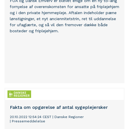
FOA og Dansk Erhverv er blevet enige om en ny to-årig
fornyelse af overenskomsten for ansatte på friplejehjem
og i den private hjemmepleje. Aftalen indeholder pæne
lønstigninger, et nyt anciennitetstrin, ret til uddannelse
for ufaglærte, og så vil den fremover dække både
bosteder og friplejehjem.
Fakta om opgørelse af antal sygeplejersker
20.10.2022 12:54:24 CEST
|
Danske Regioner
|
Pressemeddelelse