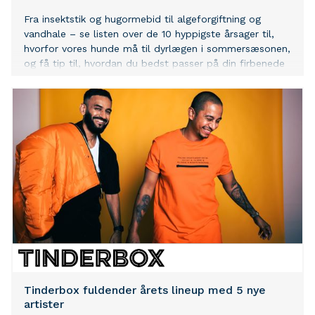
Fra insektstik og hugormebid til algeforgiftning og
vandhale – se listen over de 10 hyppigste årsager til,
hvorfor vores hunde må til dyrlægen i sommersæsonen,
og få tip til, hvordan du bedst passer på din firbenede
ven.
Tinderbox fuldender årets lineup med 5 nye
artister