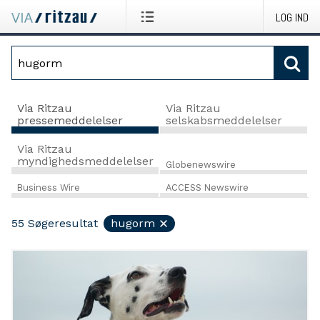
LOG IND
Via Ritzau
Via Ritzau
pressemeddelelser
selskabsmeddelelser
Via Ritzau
myndighedsmeddelelser
Globenewswire
Business Wire
ACCESS Newswire
55
Søgeresultat
hugorm