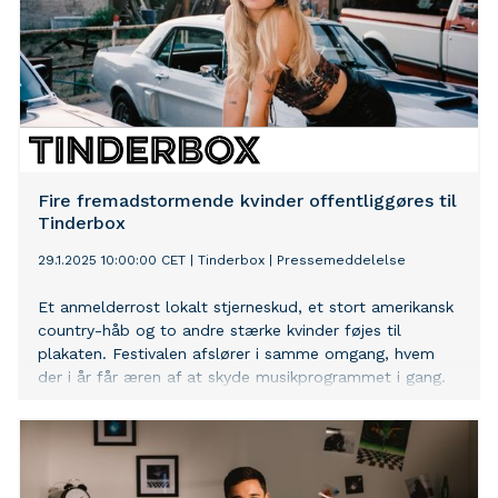
Fire fremadstormende kvinder offentliggøres til
Tinderbox
29.1.2025 10:00:00 CET
|
Tinderbox
|
Pressemeddelelse
Et anmelderrost lokalt stjerneskud, et stort amerikansk
country-håb og to andre stærke kvinder føjes til
plakaten. Festivalen afslører i samme omgang, hvem
der i år får æren af at skyde musikprogrammet i gang.