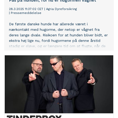
Pas på hunden, for nu er hugormen vågnet
28.3.2025 11:37:02 CET
|
Agria Dyreforsikring
|
Pressemeddelelse
De første danske hunde har allerede været i
nærkontakt med hugorme, der netop er vågnet fra
deres lange dvale. Risikoen for at hunden bliver bidt, er
ekstra høj lige nu, fordi hugormene på denne årstid
stadig er sløve, og er længere tid om at flygte, når de
hører os og hunden komme.