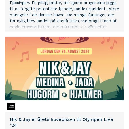
Fjæsingen. En giftig fætter, der gerne bruger sine pigge
til at forgifte potentielle fjender, landes sjældent i store
mængder i de danske havne. De mange fjæsinger, der
for nylig blev landet på Grenå Havn, var bragt i land af
nogle erhvervsfiskere, der målrettet var gået efter
netop denne fangst.
Nik & Jay er årets hovednavn til Olympen Live
’24