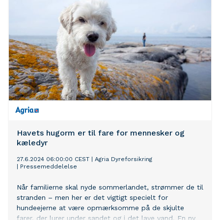
Havets hugorm er til fare for mennesker og
kæledyr
27.6.2024 06:00:00 CEST
|
Agria Dyreforsikring
|
Pressemeddelelse
Når familierne skal nyde sommerlandet, strømmer de til
stranden – men her er det vigtigt specielt for
hundeejerne at være opmærksomme på de skjulte
farer, der lurer under sandet og i det lave vand. En ny