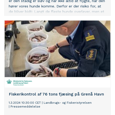
er den stadig er sløv og når ikke altid at flygte, når den
hører vores hunde komme. Derfor er der risiko for, at
de bliver bidt: Langt de fleste hunde overlever, men et
hugormebid kan have livsfarlige konsekvenser, advarer
Agria Dyreforsikring. Ved du, hvordan du skal reagere,
eller hvilke symptomer du skal være opmærksom på,
hvis din hund bliver bidt?
Fiskerikontrol af 76 tons fjæsing på Grenå Havn
1.3.2024 10:30:00 CET
|
Landbrugs- og Fiskeristyrelsen
|
Pressemeddelelse