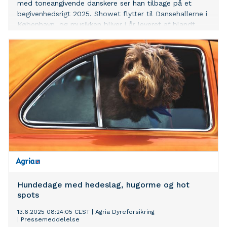
med toneangivende danskere ser han tilbage på et
begivenhedsrigt 2025. Showet flytter til Dansehallerne i
København, og musikken bliver i år leveret af blandt
andre APHACA, Christopher og HUGORM feat. Peter
Sommer.
Hundedage med hedeslag, hugorme og hot
spots
13.6.2025 08:24:05 CEST
|
Agria Dyreforsikring
|
Pressemeddelelse