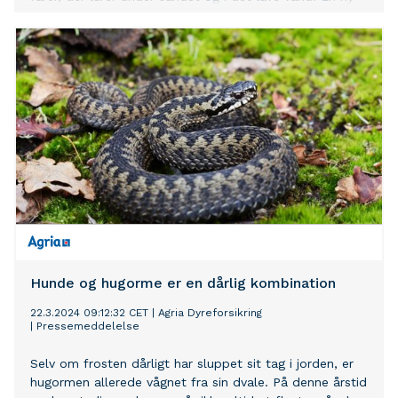
fare er fjæsingen. Den lille, giftige fisk kan forårsage
betydelig skade på både mennesker og kæledyr, og ses
lige nu i et langt større antal end tidligere. Se her
hvordan du bedst kan tage dine forholdsregler og lær,
hvordan du skal reagere i tilfælde af, at din hund
kommer i nærkontakt med en fjæsing.
Hunde og hugorme er en dårlig kombination
22.3.2024 09:12:32 CET
|
Agria Dyreforsikring
|
Pressemeddelelse
Selv om frosten dårligt har sluppet sit tag i jorden, er
hugormen allerede vågnet fra sin dvale. På denne årstid