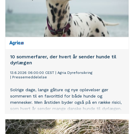
10 sommerfarer, der hvert år sender hunde til
dyrlægen
13.6.2026 06:00:00 CEST
|
Agria Dyreforsikring
|
Pressemeddelelse
Solrige dage, lange gåture og nye oplevelser gør
sommeren til en favorittid for både hunde og
mennesker. Men årstiden byder også på en række risici,
som hvert år sender mange danske hunde til dyrlægen.
Få et overblik over de 10 hyppigste sommerrelaterede
skader og sygdomme samt råd til, hvordan du
forebygger dem.