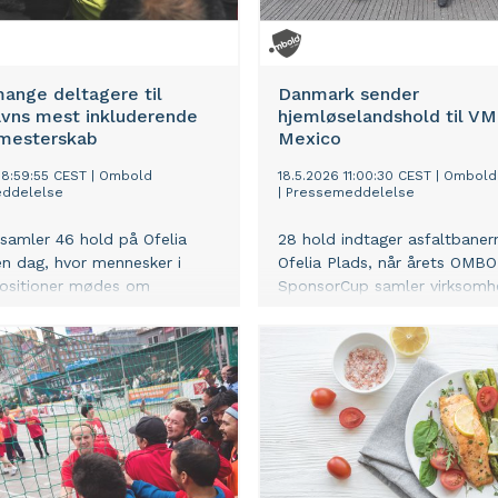
ange deltagere til
Danmark sender
vns mest inkluderende
hjemløselandshold til VM
mesterskab
Mexico
08:59:55 CEST
|
Ombold
18.5.2026 11:00:30 CEST
|
Ombold
ddelelse
|
Pressemeddelelse
amler 46 hold på Ofelia
28 hold indtager asfaltbaner
 en dag, hvor mennesker i
Ofelia Plads, når årets OMB
positioner mødes om
SponsorCup samler virksomh
ld, fællesskab og nye
politikere og boligorganisatio
.
sikre, at de danske hjemløse
kan repræsentere Danmark v
gadefodbold 2026 i Mexico.