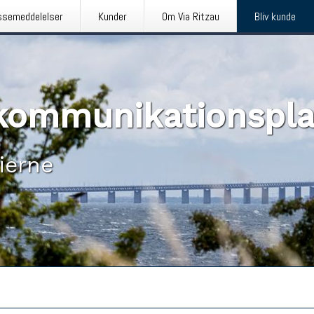
ssemeddelelser
Kunder
Om Via Ritzau
Bliv kunde
n kommunikationspl
ierne