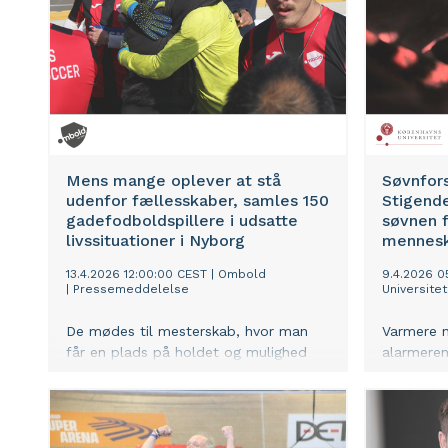
Mens mange oplever at stå
Søvnfors
udenfor fællesskaber, samles 150
Stigende
gadefodboldspillere i udsatte
søvnen f
livssituationer i Nyborg
mennes
13.4.2026 12:00:00 CEST
|
Ombold
9.4.2026 0
|
Pressemeddelelse
Universitet
De mødes til mesterskab, hvor man
Varmere n
får en plads på holdet og mulighed
alarmeren
for at høre til sammen med andre, der
ud til at t
deler nogle af de samme erfaringer.
internati
Her bliver fodbold rammen for
foreslår 
fællesskabet.
kan overv