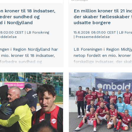
n kroner til 18 indsatser,
En million kroner til 21 in
bedrer sundhed og
der skaber fællesskaber 
d i Nordjylland
udsatte borgere
08:02:00 CEST
|
LB Forsikring
15.6.2026 08:01:00 CEST
|
LB Fors
ddelelse
|
Pressemeddelelse
ngen i Region Nordjylland har
LB Foreningen i Region Midtjy
mio. kroner til 18 indsatser,
netop fordelt en mio. kroner ti
 forbedre sundhed og
forskellige indsatser, der skab
 for udsatte borgere i det
understøtter fællesskaber til
.
udsatte mennesker.