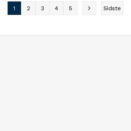
eller psykisk sårbarhed i ram
d at bo.
1
2
3
4
5
Sidste
Danmarks største
badmintonbegivenhed.