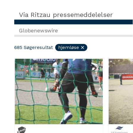
Via Ritzau pressemeddelelser
Globenewswire
685
Søgeresultat
hjemløse