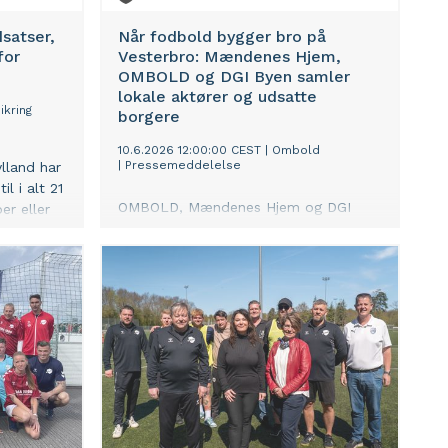
dsatser,
Når fodbold bygger bro på
for
Vesterbro: Mændenes Hjem,
OMBOLD og DGI Byen samler
lokale aktører og udsatte
ikring
borgere
10.6.2026 12:00:00 CEST
|
Ombold
|
Pressemeddelelse
lland har
l i alt 21
OMBOLD, Mændenes Hjem og DGI
er eller
Byen står bag Vesterbro Cup, der
 gavn for
gennem fælles fodboldtræning og et
afsluttende stævne på Kvægtorvet
skal skabe nye relationer og
fællesskaber på tværs af
livssituationer på Vesterbro.