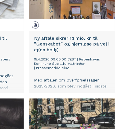
 til
Ny aftale sikrer 1,1 mio. kr. til
”Genskabet” og hjemløse på vej i
egen bolig
ksberg
15.4.2026 09:00:00 CEST
|
Københavns
Kommune Socialforvaltningen
|
Pressemeddelelse
indgået
Med aftalen om Overførselssagen
 den
2025-2026, som blev indgået i sidste
Bord.
uge, blev der afsat 378,1 millioner
 måltider
kroner til en række indsatser og nye
lt
botilbud i Socialforvaltningen. Et af de
projekter, der er sikret penge
til, er ”Genskabet”, hvor hjemløse på
vej i egen bolig kan få hjælp til
at skabe sig et mere værdigt hjem.