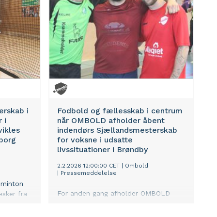
rskab i
Fodbold og fællesskab i centrum
 i
når OMBOLD afholder åbent
vikles
indendørs Sjællandsmesterskab
borg
for voksne i udsatte
livssituationer i Brøndby
2.2.2026 12:00:00 CET
|
Ombold
|
Pressemeddelelse
dminton
For anden gang afholder OMBOLD
sker fra
indendørs mesterskab i gadefodbold,
når op mod 200 spillere fra hele
solation