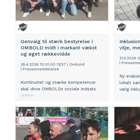
Genvalg til stærk bestyrelse i
Inklusio
OMBOLD midt i markant vækst
vilje, m
og øget rækkevidde
21.4.2026 
|
Presseme
28.4.2026 12:00:00 CEST
|
Ombold
|
Pressemeddelelse
Ny evaluer
Kontinuitet og stærke kompetencer
lokalt sa
skal drive OMBOLDs sociale indsats
varig inkl
videre.