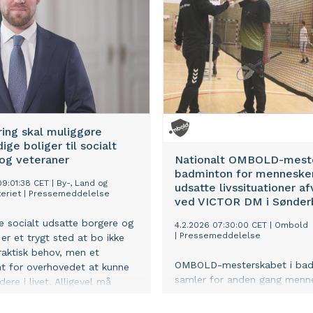
hedens søvn i en ophedet
ing skal muliggøre
ige boliger til socialt
og veteraner
Nationalt OMBOLD-meste
badminton for mennesker
09:01:38 CET
|
By-, Land og
udsatte livssituationer af
eriet
|
Pressemeddelelse
ved VICTOR DM i Sønder
 socialt udsatte borgere og
4.2.2026 07:30:00 CET
|
Ombold
|
Pressemeddelelse
er et trygt sted at bo ikke
raktisk behov, men et
OMBOLD-mesterskabet i ba
t for overhovedet at kunne
samler for anden gang menne
ere i livet. Alligevel må
hele landet, der lever med
r, der kæmper både fysisk
hjemløshed, misbrug, social i
k, ofte vente længe på et