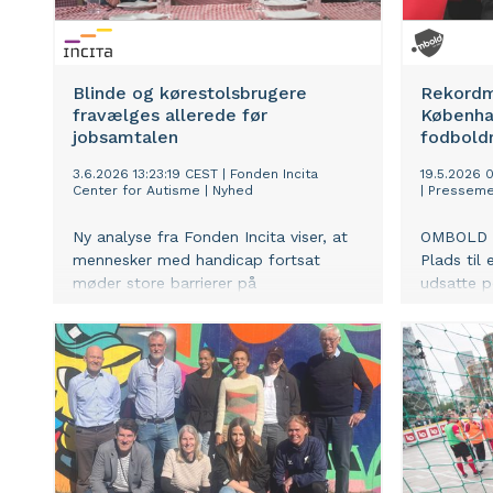
Blinde og kørestolsbrugere
Rekordm
fravælges allerede før
Københa
jobsamtalen
fodbold
3.6.2026 13:23:19 CEST
|
Fonden Incita
19.5.2026 
Center for Autisme
|
Nyhed
|
Presseme
Ny analyse fra Fonden Incita viser, at
OMBOLD s
mennesker med handicap fortsat
Plads til
møder store barrierer på
udsatte 
arbejdsmarkedet – selv i en tid med
gadefodbo
mangel på arbejdskraft. Mere end hver
relationer
anden arbejdsgiver vil på forhånd
afvise kandidater, der er blinde eller
kørestolsbrugere, allerede inden
jobsamtalen.