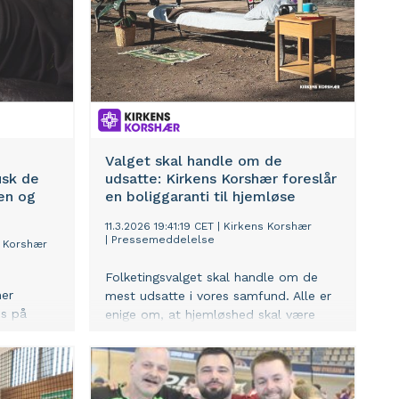
Valget skal handle om de
usk de
udsatte: Kirkens Korshær foreslår
en og
en boliggaranti til hjemløse
11.3.2026 19:41:19 CET
|
Kirkens Korshær
|
Pressemeddelelse
s Korshær
Folketingsvalget skal handle om de
ner
mest udsatte i vores samfund. Alle er
us på
enige om, at hjemløshed skal være
 og
fortid i Danmark, men der er ikke gjort
ng til at
nok. Derfor foreslår Kirkens Korshær
rmen og
nu at give hjemløse ret til et hjem.
emløse.