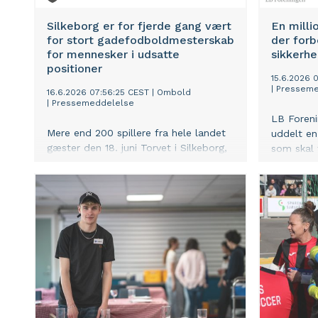
Silkeborg er for fjerde gang vært
En millio
for stort gadefodboldmesterskab
der for
for mennesker i udsatte
sikkerhe
positioner
15.6.2026 
|
Presseme
16.6.2026 07:56:25 CEST
|
Ombold
|
Pressemeddelelse
LB Foreni
Mere end 200 spillere fra hele landet
uddelt en 
gæster den 18. juni Torvet i Silkeborg,
som skal
når De Åbne Jyske Mesterskaber i
sikkerhed
OMBOLD-gadefodbold samler
nordjyske
mennesker i udsatte positioner om
fodbold, fællesskab og nye relationer.