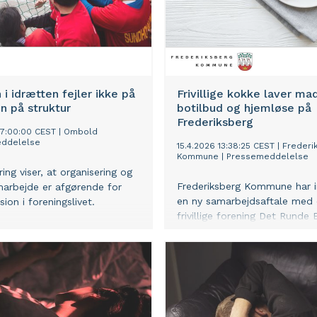
n i idrætten fejler ikke på
Frivillige kokke laver mad
en på struktur
botilbud og hjemløse på
Frederiksberg
07:00:00 CEST
|
Ombold
ddelelse
15.4.2026 13:38:25 CEST
|
Frederi
Kommune
|
Pressemeddelelse
ing viser, at organisering og
Frederiksberg Kommune har 
marbejde er afgørende for
en ny samarbejdsaftale med
usion i foreningslivet.
frivillige forening Det Runde 
Aftalen skal både sikre sunde
og nye fællesskaber for socia
udsatte borgere.