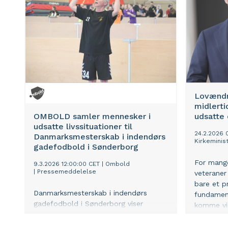
menneske
verden.
Lovændr
midlertid
OMBOLD samler mennesker i
udsatte 
udsatte livssituationer til
24.2.2026 
Danmarksmesterskab i indendørs
Kirkeminist
gadefodbold i Sønderborg
For mange
9.3.2026 12:00:00 CET
|
Ombold
|
Pressemeddelelse
veteraner 
bare et p
Danmarksmesterskab i indendørs
fundamen
gadefodbold i Sønderborg viser
komme vid
styrken i samarbejdet mellem
menneske
kommune og foreningsliv
og psykis