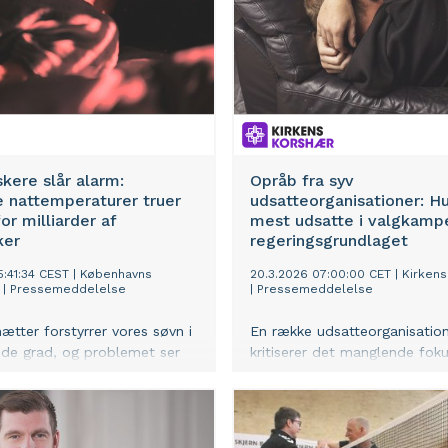
kere slår alarm:
Opråb fra syv
 nattemperaturer truer
udsatteorganisationer: H
or milliarder af
mest udsatte i valgkamp
ker
regeringsgrundlaget
5:41:34 CEST
|
Københavns
20.3.2026 07:00:00 CET
|
Kirken
|
Pressemeddelelse
|
Pressemeddelelse
ætter forstyrrer vores søvn i
En række udsatteorganisatio
de grad, og problemet ser
kritiserer det manglende fok
age til i styrke. En
socialt udsatte i valgkampen
onal gruppe af forskere
opfordrer en kommende regeri
en global arbejdsgruppe, der
gennemføre værdighedsrefo
åge og beskytte
indføre en boliggaranti til hj