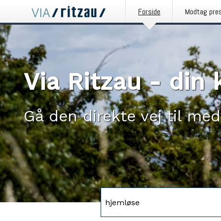
Forside
Modtag pre
Via Ritzau - di
Gå den direkte vej til med