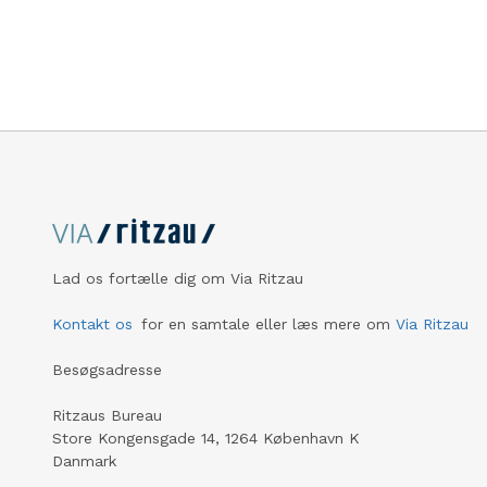
hånd hos STL, som netop har
forhold f
færdiggjort et omfattende
De udvalg
automationsprojekt for Søstrene
fra en sa
Grene i Holland i et helt nyt
trafikmæn
distributionscenter. Sammen med
vejforhol
detailkæden gør STL allerede nu gør
udvikling
klar til næste store milepæl: et nyt
at skabe 
automatiseret lager i Aarhus, som skal
for de af
stå klar i de eksisterende bygninger i
projekter
2026.
Østervold
Vestervol
Mariagerv
Lad os fortælle dig om Via Ritzau
mellem Ha
Århusvej/
Kontakt os
for en samtale eller læs mere om
Via Ritzau
Hadsundv
Hobrovej
Besøgsadresse
Vester Al
Tebbestru
Ritzaus Bureau
modtager
Store Kongensgade 14, 1264 København K
henvendel
Danmark
særligt på