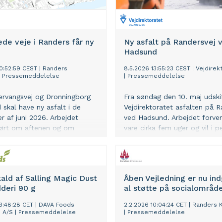
ede veje i Randers får ny
Ny asfalt på Randersvej 
Hadsund
10:52:59 CEST
|
Randers
8.5.2026 13:55:23 CEST
|
Vejdirek
|
Pressemeddelelse
|
Pressemeddelelse
rvangsvej og Dronningborg
Fra søndag den 10. maj udski
 skal have ny asfalt i de
Vejdirektoratet asfalten på R
r af juni 2026. Arbejdet
ved Hadsund. Arbejdet forve
ført om aftenen og om
vare cirka fem uger og vil i p
or der er spærret for trafik i
påvirke fremkommeligheden.
ninger. Vejene er åbne i
e og i perioder, hvor der ikke
ald af Salling Magic Dust
Åben Vejledning er nu ind
deri 90 g
al støtte på socialområd
13:48:28 CET
|
DAVA Foods
2.2.2026 10:04:24 CET
|
Randers
s A/S
|
Pressemeddelelse
|
Pressemeddelelse