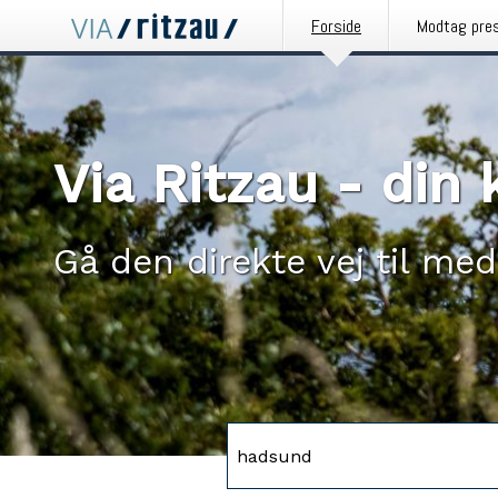
Forside
Modtag pre
Via Ritzau - di
Gå den direkte vej til med