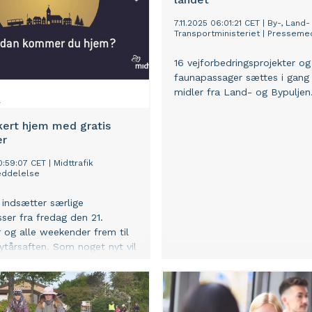
7.11.2025 06:01:21 CET
|
By-, Land-
Transportministeriet
|
Presseme
16 vejforbedringsprojekter og
faunapassager sættes i gan
midler fra Land- og Bypuljen
kert hjem med gratis
er
10:59:07 CET
|
Midttrafik
ddelelse
k indsætter særlige
sser fra fredag den 21.
og alle weekender frem til
tårsaften. Som noget nyt vil
sserne være gratis i Randers
.