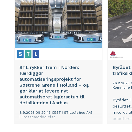
STL rykker frem i Norden:
Byrådet 
Færdiggør
trafiksi
automatiseringsprojekt for
26.8.2025 
Søstrene Grene i Holland – og
Kommune
gør klar at levere nyt
automatiseret lagersetup til
Byrådet 
detailkæden i Aarhus
besluttet
mio. kr. t
8.9.2025 08:20:43 CEST
|
ST Logistics A/S
|
Pressemeddelelse
prioritere
række pro
Automatisering og vækst går hånd i
trafiksik