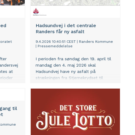
ved
Hadsundvej i det centrale
Randers får ny asfalt
toratet
9.4.2026 10:40:51 CEST
|
Randers Kommune
|
Pressemeddelelse
fter
I perioden fra søndag den 19. april til
andersvej
mandag den 4. maj 2026 skal
ntes at
Hadsundvej have ny asfalt på
erioder
strækningen fra Stjernekrydset til
rundkørslen ved Ringboulevarden.
Arbejdet bliver udført om aftenen og
natten, hvor vejen er spærret. I
dagtimerne og i perioden 22.-25. april
gang til
er der åbent for trafik i begge
et
retninger.
 Kommune