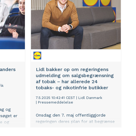
Randers
Lidl bakker op om regeringens
udmelding om salgsbegrænsning
af tobak – har allerede 24
fik
tobaks- og nikotinfrie butikker
7.5.2025 10:42:41 CEST
|
Lidl Danmark
|
Pressemeddelelse
ag og
Onsdag den 7. maj offentliggjorde
rsøget er
regeringen deres plan for at begrænse
e og
antallet af steder, der forhandler
tiltrække
tobak og nikotin. I dagligvarekæden
ger den