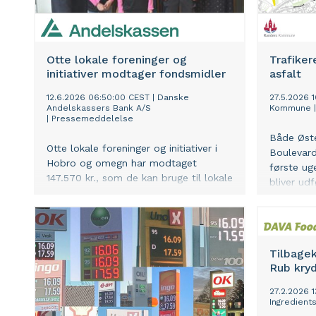
Otte lokale foreninger og
Trafiker
initiativer modtager fondsmidler
asfalt
12.6.2026 06:50:00 CEST
|
Danske
27.5.2026 
Andelskassers Bank A/S
Kommune
|
Pressemeddelelse
Både Øste
Otte lokale foreninger og initiativer i
Boulevard
Hobro og omegn har modtaget
første uge
147.570 kr., som de kan bruge til lokale
bliver ud
aktiviteter til glæde for
natten, hv
lokalsamfundene. Pengene er uddelt
begge ret
af Fonden for Andelskasserne i
dagtimern
område Nord.
arbejdes.
Tilbagek
Rub kryd
27.2.2026 
Ingredient