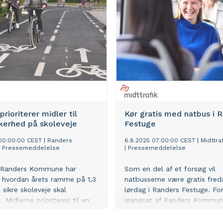
prioriterer midler til
Kør gratis med natbus i 
kkerhed på skoleveje
Festuge
00:00:00 CEST
|
Randers
6.8.2025 07:00:00 CEST
|
Midttra
|
Pressemeddelelse
|
Pressemeddelelse
i Randers Kommune har
Som en del af et forsøg vil
, hvordan årets ramme på 1,3
natbusserne være gratis fred
il sikre skoleveje skal
lørdag i Randers Festuge. Fo
s. Midlerne prioriteres til en
igangsat af Randers Kommun
jekter, der skal forbedre
Region Midtjylland. Det skal 
kerheden og skabe bedre
kunder, der normalt ikke bru