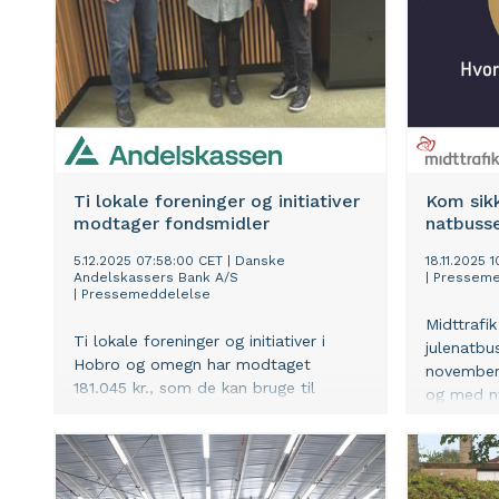
Ti lokale foreninger og initiativer
Kom sik
modtager fondsmidler
natbuss
5.12.2025 07:58:00 CET
|
Danske
18.11.2025 
Andelskassers Bank A/S
|
Presseme
|
Pressemeddelelse
Midttrafi
Ti lokale foreninger og initiativer i
julenatbu
Hobro og omegn har modtaget
november 
181.045 kr., som de kan bruge til
og med ny
aktiviteter til glæde for
julenatbu
lokalsamfundene. Pengene er uddelt
Kommune
af Fonden for Andelskasserne i
område Nord.