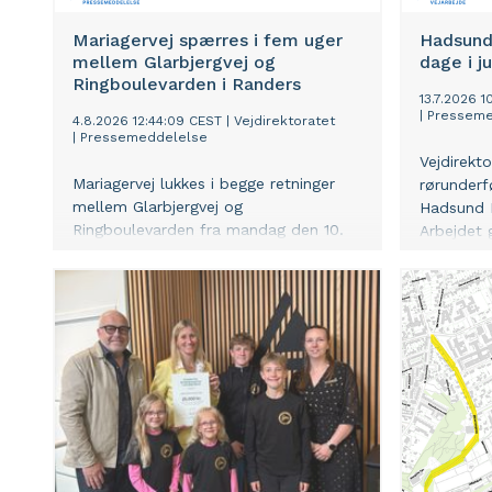
Mariagervej spærres i fem uger
Hadsund
mellem Glarbjergvej og
dage i ju
Ringboulevarden i Randers
13.7.2026 1
|
Presseme
4.8.2026 12:44:09 CEST
|
Vejdirektoratet
|
Pressemeddelelse
Vejdirekto
Mariagervej lukkes i begge retninger
rørunderf
mellem Glarbjergvej og
Hadsund L
Ringboulevarden fra mandag den 10.
Arbejdet g
august til fredag den 11. september.
den 20. –
Spærringen sker i forbindelse med
være helt 
ombygningen af rundkørslen ved
Mariagervej og Ringboulevarden til et
lysreguleret kryds.