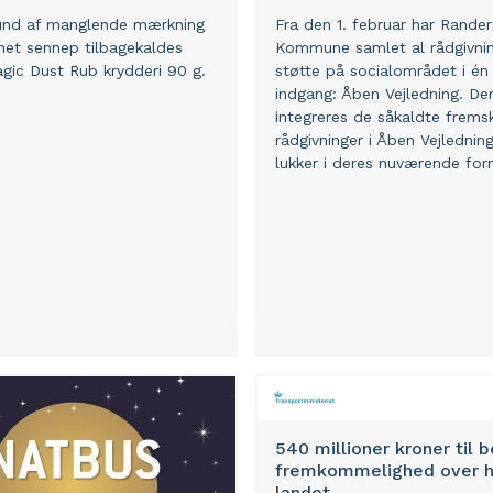
und af manglende mærkning
Fra den 1. februar har Rander
enet sennep tilbagekaldes
Kommune samlet al rådgivni
agic Dust Rub krydderi 90 g.
støtte på socialområdet i én
indgang: Åben Vejledning. D
integreres de såkaldte frems
rådgivninger i Åben Vejlednin
lukker i deres nuværende for
540 millioner kroner til 
fremkommelighed over h
landet