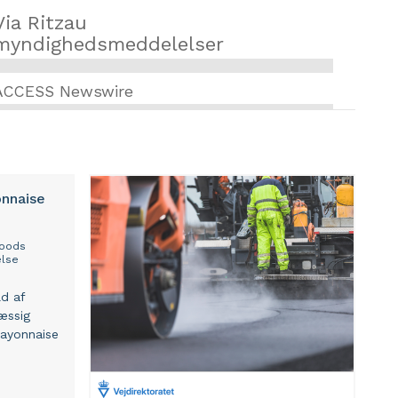
Via Ritzau
myndighedsmeddelelser
ACCESS Newswire
nnaise
Foods
lse
ld af
æssig
Mayonnaise