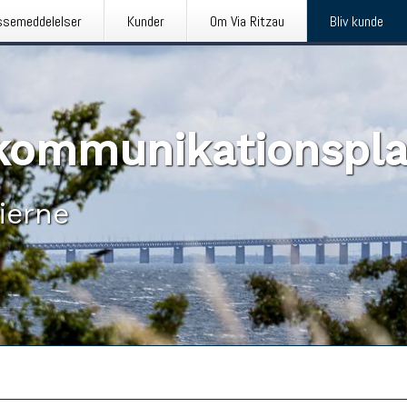
ssemeddelelser
Kunder
Om Via Ritzau
Bliv kunde
n kommunikationspl
ierne