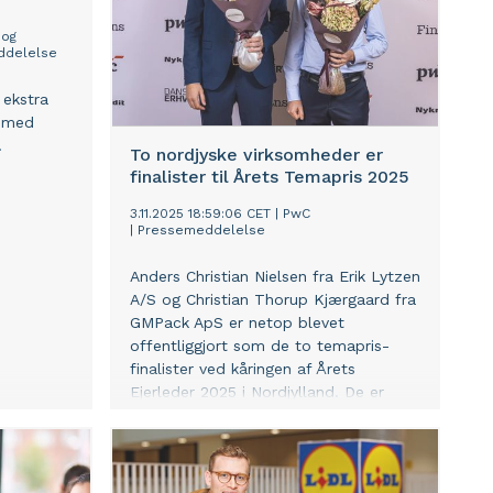
 og
ddelelse
 ekstra
g med
.
To nordjyske virksomheder er
finalister til Årets Temapris 2025
3.11.2025 18:59:06 CET
|
PwC
|
Pressemeddelelse
Anders Christian Nielsen fra Erik Lytzen
A/S og Christian Thorup Kjærgaard fra
GMPack ApS er netop blevet
offentliggjort som de to temapris-
finalister ved kåringen af Årets
Ejerleder 2025 i Nordjylland. De er
dermed en del af det stærke felt af
finalister fra hele landet, der går
videre til landskåringen af Årets
Temapris 2025.