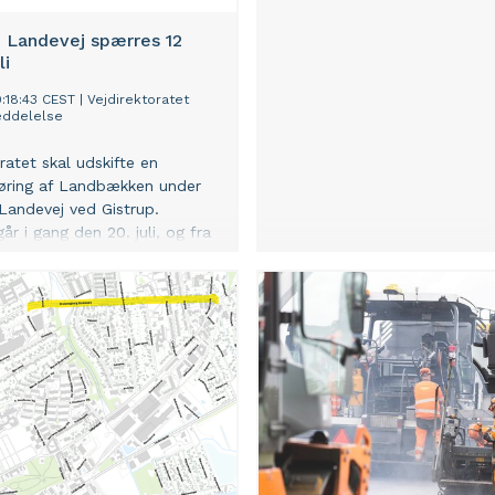
 Landevej spærres 12
li
0:18:43 CEST
|
Vejdirektoratet
ddelelse
ratet skal udskifte en
øring af Landbækken under
andevej ved Gistrup.
år i gang den 20. juli, og fra
 31. juli vil Hadsund Landevej
spærret for trafik.