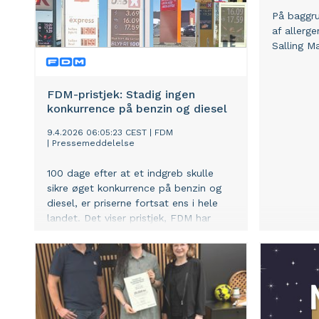
På baggr
af allerg
Salling M
FDM-pristjek: Stadig ingen
konkurrence på benzin og diesel
9.4.2026 06:05:23 CEST
|
FDM
|
Pressemeddelelse
100 dage efter at et indgreb skulle
sikre øget konkurrence på benzin og
diesel, er priserne fortsat ens i hele
landet. Det viser pristjek, FDM har
lavet på 44 tankstationer rundt om i
Danmark. Myndighederne bør
undersøge brændstofmarkedet nøje,
mener FDM.