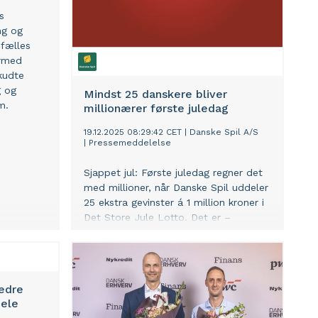
s
ng og
 fælles
ermed
kudte
g og
Mindst 25 danskere bliver
m.
millionærer første juledag
19.12.2025 08:29:42 CET
|
Danske Spil A/S
|
Pressemeddelelse
Sjappet jul: Første juledag regner det
med millioner, når Danske Spil uddeler
25 ekstra gevinster á 1 million kroner i
Det Store Jule Lotto. Det er –
sammen med Påske Lotto – årets
største millionærchance i Lotto.
bedre
ele