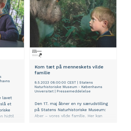
Kom tæt på menneskets vilde
familie
s
nhavns
8.5.2023 08:00:00 CEST
|
Statens
Naturhistoriske Museum - Københavns
Universitet
|
Pressemeddelelse
e lavet
Den 17. maj åbner en ny særudstilling
 slå et
på Statens Naturhistoriske Museum:
oriske
Aber – vores vilde familie. Her kan
 hidtil
hele familien opleve, hvor meget vi
om aber -
ligner vores nærmeste nulevende
emaki til