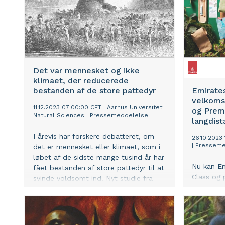
Det var mennesket og ikke
klimaet, der reducerede
bestanden af de store pattedyr
Emirates
velkoms
11.12.2023 07:00:00 CET
|
Aarhus Universitet
og Prem
Natural Sciences
|
Pressemeddelelse
langdist
I årevis har forskere debatteret, om
26.10.2023
|
Presseme
det er mennesket eller klimaet, som i
løbet af de sidste mange tusind år har
Nu kan Em
fået bestanden af store pattedyr til at
Class og
svinde voldsomt ind. Nyt studie fra
langdistan
Aarhus Universitet slår fast, at klimaet
forkælet 
ikke kan være forklaringen.
velkomsts
samarbejd