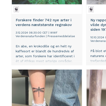
Forskere finder 742 nye arter i
Ny rappo
verdens næststørste regnskov
vilde dy
siden 19
3.12.2024 06:30:00 CET
|
WWF
Verdensnaturfonden
|
Pressemeddelelse
10.10.2024
Verdensna
En abe, en krokodille og en helt ny
På blot e
kaffesort er blandt de hundredvis af
naturens
arter, som forskere har identificeret i
trefjerde
ét af Afrikas mest artsrige områder.
WWF’s vi
Mange af arterne er allerede truet, når
flagskibs
vi opdager dem, viser en ny WWF-
verdens f
rapport.
biodiversi