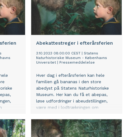
. Nu
syv nye
nd, som
elunden
rthSide
og
verst på
sferien
Abekattestreger i efterårsferien
Annie
net St.
s
3.10.2023 08:00:00 CEST
|
Statens
nhavns
Naturhistoriske Museum - Københavns
 en af
Universitet
|
Pressemeddelelse
 mest
alternativ
hele
Hver dag i efterårsferien kan hele
ngerinde,
ore
familien gå bananas i den store
undet
oriske
abedyst på Statens Naturhistoriske
m sin
epas,
Museum. Her kan du få et abepas,
ingen,
løse udfordringer i abeudstillingen,
Music
m
være med i lodtrækningen om
album St.
præmier og meget mere.