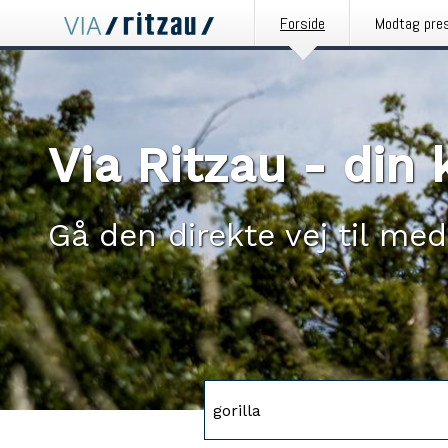
Forside
Modtag pre
Via Ritzau - di
Gå den direkte vej til med