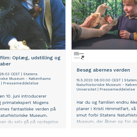
ife for at sætte fokus på otte
s mest truede dyrearter.
film: Oplæg, udstilling og
 aber
Besøg abernes verden
:28:03 CEST
|
Statens
oriske Museum - Københavns
15.5.2023 08:00:00 CEST
|
Staten
|
Pressemeddelelse
Naturhistoriske Museum - Købe
Universitet
|
Pressemeddelelse
n 10. juni introducerer
Har du og familien endnu ikk
g primatekspert Mogens
planer i Kristi Himmelfart, så
ernes fantastiske verden på
smut forbi Statens Naturhist
aturhistoriske Museum.
Museum, der åbner op for den
kan du selv gå på opdagelse
mest omfattende udstilling 
udstilling ’Aber – vores vilde
fra den lillebitte pygmæ mus
Efter udstillingen går turen til