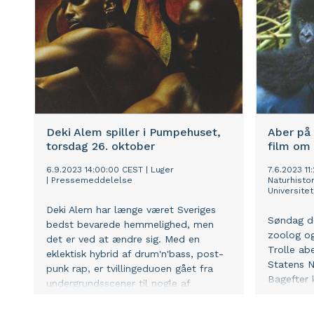
for Wildl
af jorden
Deki Alem spiller i Pumpehuset,
Aber på 
torsdag 26. oktober
film om
6.9.2023 14:00:00 CEST
|
Luger
7.6.2023 11
|
Pressemeddelelse
Naturhist
Universitet
Deki Alem har længe været Sveriges
Søndag de
bedst bevarede hemmelighed, men
zoolog o
det er ved at ændre sig. Med en
Trolle ab
eklektisk hybrid af drum'n'bass, post-
Statens N
punk rap, er tvillingeduoen gået fra
Bagefter 
undergrundsscener til nogle af
i museets 
Europas største festivaler som
familie’. 
Roskilde, Pukkelpop og Lowlands