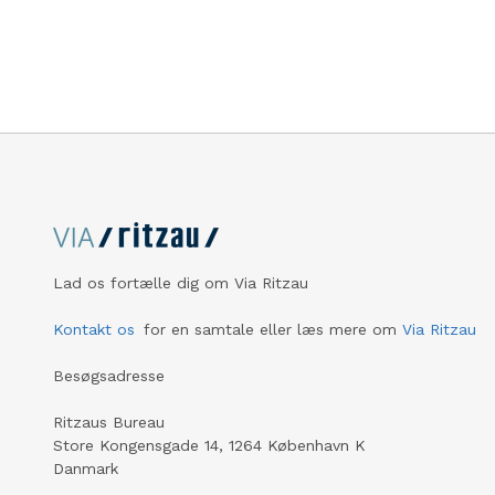
Cinematek
samt support til Gorillaz.
biografisk
om Dian 
gorillaer.
Lad os fortælle dig om Via Ritzau
Kontakt os
for en samtale eller læs mere om
Via Ritzau
Besøgsadresse
Ritzaus Bureau
Store Kongensgade 14, 1264 København K
Danmark