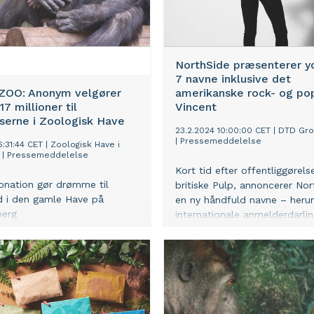
sharp på scenen og byder v
til et tætpakket program, der
læring på flere niveauer. “Det
læringens dag. Vi er her ikke 
NorthSide præsenterer yd
finde facit,” siger hun med et
7 navne inklusive det
er her for at lære og for at 
 ZOO: Anonym velgører
amerikanske rock- og pop
fluffy grønne begreber konkr
7 millioner til
Vincent
fremmødte klapper – der er 
serne i Zoologisk Have
blanding af entusiasme og fo
23.2.2024 10:00:00 CET
|
DTD Gr
|
Pressemeddelelse
6:31:44 CET
|
Zoologisk Have i
i lokalet. GIW er ikke bare et 
|
Pressemeddelelse
event, det er lige så meget e
Kort tid efter offentliggørels
læringsunivers, hvor grøn oms
onation gør drømme til
britiske Pulp, annoncerer No
bæredygtighed bliver til mer
ed i den gamle Have på
en ny håndfuld navne – heru
abstrakte begreber. Og for e
berg
internationale anmelderdarlin
studerende er der en overflo
danske stjerneskud. Det bra
læring - på den sjove måde.
begejstring med sig, da den
aarhusianske festival NorthSi
mandags kunne løfte sløret f
gendannede britpopband Pul
festivalen til sommer med d