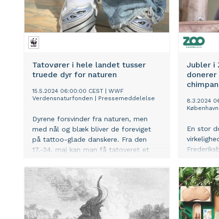
Tatovører i hele landet tusser
Jubler i
truede dyr for naturen
donerer 1
chimpan
15.5.2024 06:00:00 CEST
|
WWF
Verdensnaturfonden
|
Pressemeddelelse
8.3.2024 0
København
Dyrene forsvinder fra naturen, men
En stor d
med nål og blæk bliver de foreviget
virkeligh
på tattoo-glade danskere. Fra den
Frederiks
17.-24. maj kan man få tatoveret et
truet dyr hos en række af landets
tatovører, som donerer indtægten fra
tatoveringen til WWF
Verdensnaturfonden og arbejdet med
verdens truede dyr.