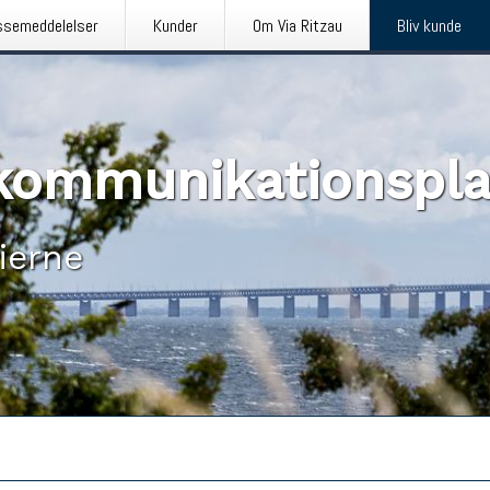
ssemeddelelser
Kunder
Om Via Ritzau
Bliv kunde
n kommunikationspl
ierne