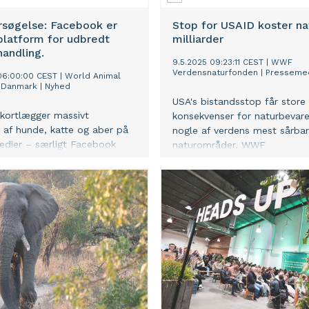
rsøgelse: Facebook er
Stop for USAID koster na
platform for udbredt
milliarder
andling.
9.5.2025 09:23:11 CEST
|
WWF
Verdensnaturfonden
|
Presseme
06:00:00 CEST
|
World Animal
n Danmark
|
Nyhed
USA's bistandsstop får store
kortlægger massivt
konsekvenser for naturbevare
i af hunde, katte og aber på
nogle af verdens mest sårba
edier – særligt Facebook
naturområder. WWF
gefter med at fjerne
Verdensnaturfonden advarer 
sadistisk indhold.
bistandsstoppet går ud over 
bekæmpelse af krybskytteri,
skovrdyning i Amazonas sam
beskyttelse af gorillaer og tig