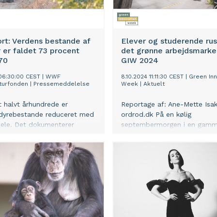
rt: Verdens bestande af
Elever og studerende rust
r er faldet 73 procent
det grønne arbejdsmarke
70
GIW 2024
 06:30:00 CEST
|
WWF
8.10.2024 11:11:30 CEST
|
Green Inn
turfonden
|
Pressemeddelelse
Week
|
Aktuelt
t halvt århundrede er
Reportage af: Ane-Mette Isak
 dyrebestande reduceret med
ordrod.dk På en kølig
dele. Det dokumenterer
septembermorgen i en gamm
denskabelige
lagerhal summer det af liv. 
rapport, der er udarbejdet af
(Green Innovation Week) er 
ørende forskere i
i gang, og unge elever, stude
tet.
jakkesæt, håndværkere og st
stimler sammen foran Heads
scenen, der med sine pallem
grønne planter sætter tonen 
dagens program. Zero waste
Gittemarie Johansen, hopper 