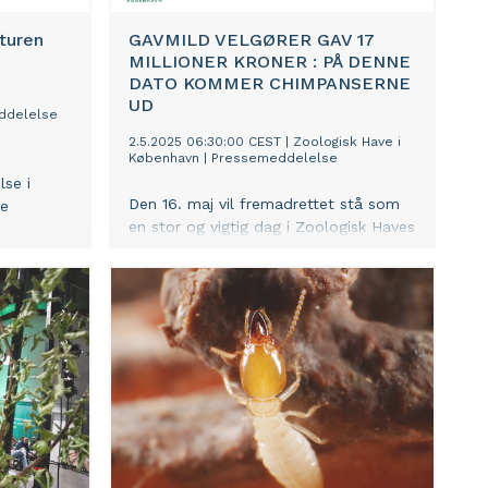
turen
GAVMILD VELGØRER GAV 17
MILLIONER KRONER : PÅ DENNE
DATO KOMMER CHIMPANSERNE
UD
ddelelse
2.5.2025 06:30:00 CEST
|
Zoologisk Have i
København
|
Pressemeddelelse
lse i
Den 16. maj vil fremadrettet stå som
re
en stor og vigtig dag i Zoologisk Haves
historie Levende billeder af
om, at
chimpanser her: https://we.tl/t-
alt fra
ejMLoHiYkE (credit: ZOO)
t
ere.