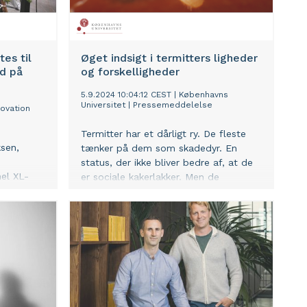
es til
Øget indsigt i termitters ligheder
d på
og forskelligheder
5.9.2024 10:04:12 CEST
|
Københavns
Universitet
|
Pressemeddelelse
ovation
Termitter har et dårligt ry. De fleste
sen,
tænker på dem som skadedyr. En
status, der ikke bliver bedre af, at de
el XL-
er sociale kakerlakker. Men de
GIW 2024
termitter, der forårsager alvorlige
netop gået
problemer for mennesker, udgør kun
rende,
en brøkdel af de cirka 3000 nulevende
riksweatre
termitarter. Termitter er afgørende i
 Up-
diverse økosystemer, hvor de ligesom
øbler og
regnorme nedbryder plantemateriale
for
og sørger for, at næringsstoffer
-ekspert,
cirkulerer. Termitter er med til ´at
kl. 9.00
pløje jorden’, så næringsstoffer og