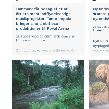
Danmark får besøg af et af
Ny unde
årtiets mest indflydelsesrige
største 
musikprojekter: Tame Impala
dyremish
bringer sine ambitiøse
28.5.2025 
produktioner til Royal Arena
Protectio
26.9.2025 10:00:00 CEST
|
DTD Concerts
|
Pressemeddelelse
Nye data 
dyrplager
Den australske verdensstjerne Kevin
sociale m
Parker bringer sit anmelderroste
halter ba
projekt Tame Impala til København
voldsomt 
den 25. april 2026.