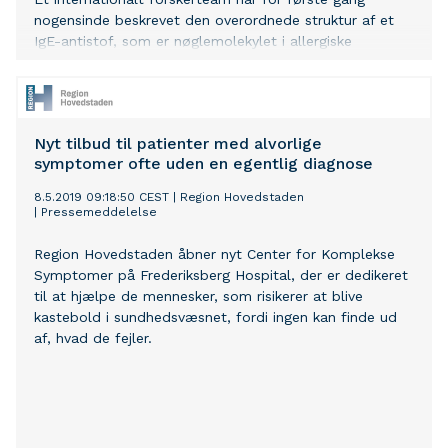
nogensinde beskrevet den overordnede struktur af et
IgE-antistof, som er nøglemolekylet i allergiske
sygdomme. Gennembruddet, som er foretaget via
elektronmikroskopi, giver vigtig indsigt i allergiske
reaktioners grundlæggende mekanismer og kan bane
vejen for mere effektiv allergimedicin.
Nyt tilbud til patienter med alvorlige
Forskningsresultaterne er netop publiceret i det
symptomer ofte uden en egentlig diagnose
videnskabelige tidsskrift Allergy.
8.5.2019 09:18:50 CEST
|
Region Hovedstaden
|
Pressemeddelelse
Region Hovedstaden åbner nyt Center for Komplekse
Symptomer på Frederiksberg Hospital, der er dedikeret
til at hjælpe de mennesker, som risikerer at blive
kastebold i sundhedsvæsnet, fordi ingen kan finde ud
af, hvad de fejler.