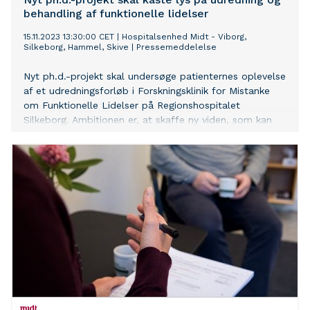
behandling af funktionelle lidelser
15.11.2023 13:30:00 CET
|
Hospitalsenhed Midt - Viborg,
Silkeborg, Hammel, Skive
|
Pressemeddelelse
Nyt ph.d.-projekt skal undersøge patienternes oplevelse
af et udredningsforløb i Forskningsklinik for Mistanke
om Funktionelle Lidelser på Regionshospitalet
Silkeborg. Ambitionen er, at skaffe ny viden, som kan
forbedre udredning og behandling af patienter med
funktionelle lidelser.