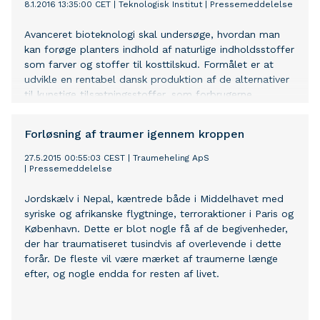
8.1.2016 13:35:00 CET
|
Teknologisk Institut
|
Pressemeddelelse
Avanceret bioteknologi skal undersøge, hvordan man
kan forøge planters indhold af naturlige indholdsstoffer
som farver og stoffer til kosttilskud. Formålet er at
udvikle en rentabel dansk produktion af de alternativer
til kunstige tilsætningsstoffer, som forbrugerne
efterspørger.
Forløsning af traumer igennem kroppen
27.5.2015 00:55:03 CEST
|
Traumeheling ApS
|
Pressemeddelelse
Jordskælv i Nepal, kæntrede både i Middelhavet med
syriske og afrikanske flygtninge, terroraktioner i Paris og
København. Dette er blot nogle få af de begivenheder,
der har traumatiseret tusindvis af overlevende i dette
forår. De fleste vil være mærket af traumerne længe
efter, og nogle endda for resten af livet.