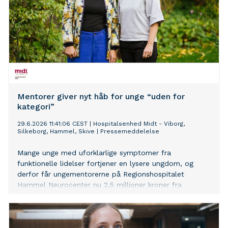
Mentorer giver nyt håb for unge “uden for
kategori”
29.6.2026 11:41:06 CEST
|
Hospitalsenhed Midt - Viborg,
Silkeborg, Hammel, Skive
|
Pressemeddelelse
Mange unge med uforklarlige symptomer fra
funktionelle lidelser fortjener en lysere ungdom, og
derfor får ungementorerne på Regionshospitalet
Hammel Neurocenter nu 2,5 millioner kroner fra
TrygFonden – bl.a. til at styrke de unge i at indgå i
meningsfulde fællesskaber.