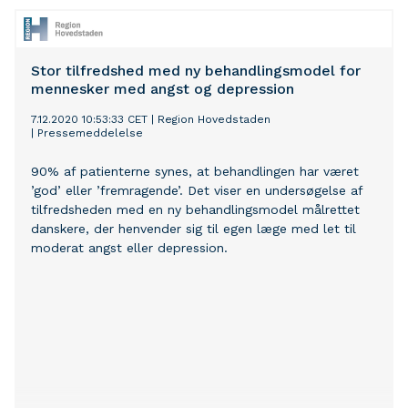
koncepter inden for diagnostik og behandling af
mennesker med sygdomme som multipel sklerose og
Alzheimers sygdom.
Stor tilfredshed med ny behandlingsmodel for
mennesker med angst og depression
7.12.2020 10:53:33 CET
|
Region Hovedstaden
|
Pressemeddelelse
90% af patienterne synes, at behandlingen har været
’god’ eller ’fremragende’. Det viser en undersøgelse af
tilfredsheden med en ny behandlingsmodel målrettet
danskere, der henvender sig til egen læge med let til
moderat angst eller depression.