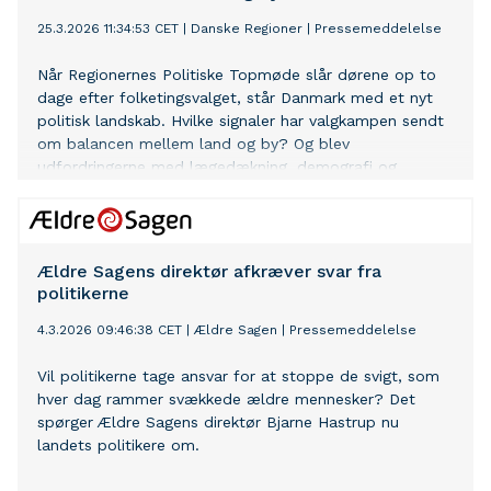
25.3.2026 11:34:53 CET
|
Danske Regioner
|
Pressemeddelelse
Når Regionernes Politiske Topmøde slår dørene op to
dage efter folketingsvalget, står Danmark med et nyt
politisk landskab. Hvilke signaler har valgkampen sendt
om balancen mellem land og by? Og blev
udfordringerne med lægedækning, demografi og
sammenhængskraft adresseret tydeligt nok? Det og
meget andet er til debat, når Regionernes Politiske
Topmøde løber af stablen i Aarhus torsdag den 26.
marts.
Ældre Sagens direktør afkræver svar fra
politikerne
4.3.2026 09:46:38 CET
|
Ældre Sagen
|
Pressemeddelelse
Vil politikerne tage ansvar for at stoppe de svigt, som
hver dag rammer svækkede ældre mennesker? Det
spørger Ældre Sagens direktør Bjarne Hastrup nu
landets politikere om.