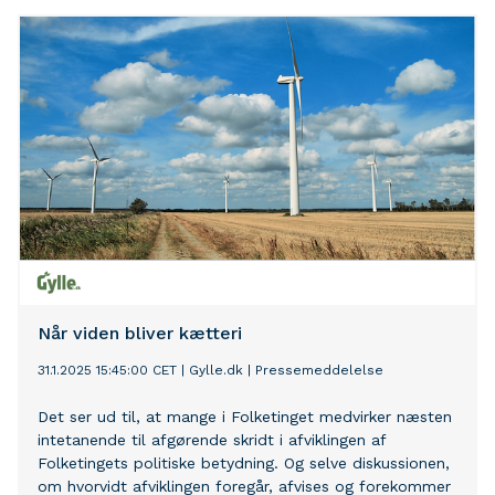
lovgivningsarbejdet – en krise, som selv
folketingsmedlemmer nu åbent adresserer, endda fra
talerstolen i maskinrummet.
Når viden bliver kætteri
31.1.2025 15:45:00 CET
|
Gylle.dk
|
Pressemeddelelse
Det ser ud til, at mange i Folketinget medvirker næsten
intetanende til afgørende skridt i afviklingen af
Folketingets politiske betydning. Og selve diskussionen,
om hvorvidt afviklingen foregår, afvises og forekommer