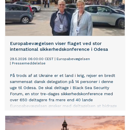
Europabevægelsen viser flaget ved stor
international sikkerhedskonference i Odesa
29.5.2026 06:00:00 CEST
|
Europabevægelsen
|
Pressemeddelelse
På trods af at Ukraine er et land i krig, rejser en bredt
sammensat dansk delegation på 14 personer i denne
uge til Odesa. De skal deltage i Black Sea Security
Forum, en stor tre-dages sikkerhedskonference med
over 650 deltagere fra mere end 40 lande
Europabevægelsen ønsker med deltagelsen at bidrage
til at fokus på Ukraine fra dansk side øges i den
kommende tid, da krigen nærmer sig en afgørende
fase. En fase som kan få afgørende betydning for