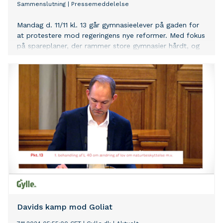
Sammenslutning
|
Pressemeddelelse
Mandag d. 11/11 kl. 13 går gymnasieelever på gaden for
at protestere mod regeringens nye reformer. Med fokus
på spareplaner, der rammer store gymnasier hårdt, og
stigende karakterkrav til optag, ønsker eleverne at
beskytte uddannelseskvaliteten og opfordre til
investeringer fremfor besparelser. Demonstrationen
starter på Rådhuspladsen i København.
Davids kamp mod Goliat