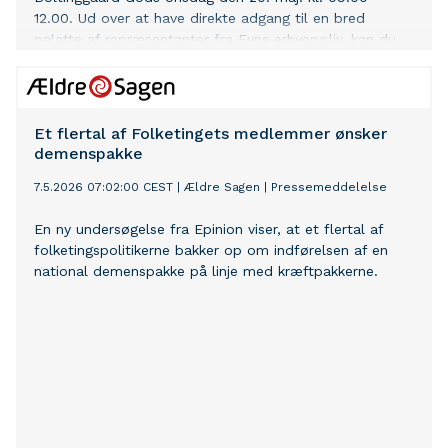
12.00. Ud over at have direkte adgang til en bred
palette af repræsentanter fra Fyns erhvervsliv, kan du
blandt andet høre håndboldlandstræner Nikolaj
Jacobsen, der deler sin erfaring med, hvordan man
skaber holdånd, motivation og resultater, som også kan
bruges i virksomhederne. Derudover deltager Søren
Et flertal af Folketingets medlemmer ønsker
Peter Johansen fra Teknologisk Institut med konkrete
demenspakke
anbefalinger til, hvordan fynske virksomheder griber
robotteknologi og kunstig intelligens an, så det kan
7.5.2026 07:02:00 CEST
|
Ældre Sagen
|
Pressemeddelelse
bruges i praksis. Og så kan du høre borgmestrene Peter
Rahbæk Juel (Odense) og Søren Steen Andersen
En ny undersøgelse fra Epinion viser, at et flertal af
(Assens) samt folketingsmedlemmerne Lars Aagaard
folketingspolitikerne bakker op om indførelsen af en
(Moderaterne) og Trine Bramsen (Socialdemokratiet) i
national demenspakke på linje med kræftpakkerne.
debat om, hvad der politisk skal til for at skabe
fremdrift. Du kan læse hele programmet her. Tilmelding
for pressen ska