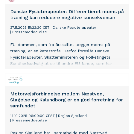
Danske Fysioterapeuter: Differentieret moms på
træning kan reducere negative konsekvenser
27.11.2025 15:22:20 CET
|
Danske Fysioterapeuter
|
Pressemeddelelse
EU-dommen, som fra årsskiftet lægger moms på
træning, er en katastrofe. Derfor foreslår Danske
Fysioterapeuter, Skatteministeren og Folketingets
Sundhedsudvalg at se til andre EU-lande, som har
indført en differentieret moms på træning. Det vil
måske kunne reducere de åbenlyst negative
konsekvenser, det vil have for folkesundheden, at der
bliver lagt moms på træning.
Motorvejsforbindelse mellem Næstved,
Slagelse og Kalundborg er en god forretning for
samfundet
14.10.2025 06:00:00 CEST
|
Region Sjælland
|
Pressemeddelelse
Region Sjælland har i samarbejde med Næstved,