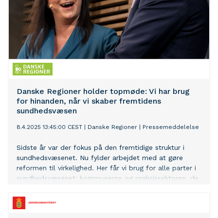
Danske Regioner holder topmøde: Vi har brug
for hinanden, når vi skaber fremtidens
sundhedsvæsen
8.4.2025 13:45:00 CEST
|
Danske Regioner
|
Pressemeddelelse
Sidste år var der fokus på den fremtidige struktur i
sundhedsvæsenet. Nu fylder arbejdet med at gøre
reformen til virkelighed. Her får vi brug for alle parter i
sundhedsvæsenet: kommunerne og praksissektoren, de
ansatte og patienterne, de øvrige aktører og
Christiansborg, når vi skal udvikle vores sundhedsvæsen
og velfærdssamfund. Det og meget andet er til debat,