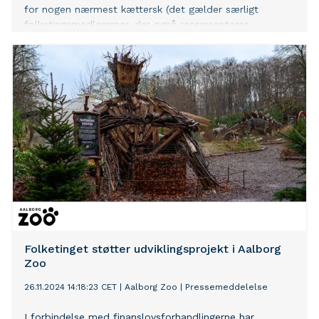
for nogen nærmest kættersk (det gælder særligt
folketingsmedlemmer, der også repræsenterer
regeringen). Læs med om, hvordan jeg er kommet frem
til den konklusion og om, hvordan jeg ser flere tegn på
den tidlige fase af en alvorlig af-demokratisering.
Folketinget støtter udviklingsprojekt i Aalborg
Zoo
26.11.2024 14:18:23 CET
|
Aalborg Zoo
|
Pressemeddelelse
I forbindelse med finanslovsforhandlingerne har