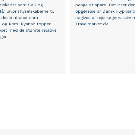
 selskaber som SAS og
penge at spare. Det viser de
lår lavprisflyselskaberne til
opgørelse af Dansk Flyprisind
 destinationer som
udgives af rejsesøgemaskinen
 og Rom. Ryanair topper
Travelmarket.dk.
dexet med de største relative
nger.