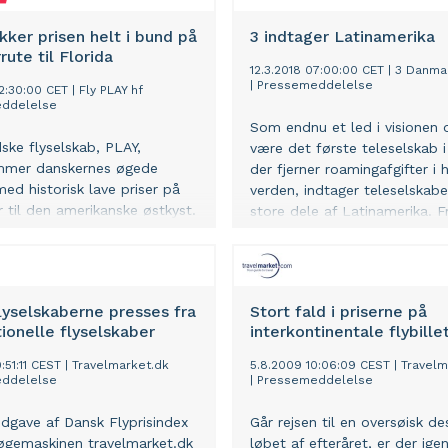
kker prisen helt i bund på
3 indtager Latinamerika
rute til Florida
12.3.2018 07:00:00 CET
|
3 Danma
|
Pressemeddelelse
12:30:00 CET
|
Fly PLAY hf
ddelelse
Som endnu et led i visionen
dske flyselskab, PLAY,
være det første teleselskab 
mer danskernes øgede
der fjerner roamingafgifter i 
med historisk lave priser på
verden, indtager teleselskabe
er til den amerikanske østkyst.
store dele af Latinamerika. F
s billetsalget for ny
marts tilføjer 3 fire nye lande 
 til Orlando i Florida, med
abonnementer med 3LikeHo
er helt ned til 999 kroner.
Mexico, Brasilien, Chile og Ar
Det er godt nyt til de rejsely
lyselskaberne presses fra
Stort fald i priserne på
danskere. Ifølge rejsesøgema
tionelle flyselskaber
interkontinentale flybille
Momondo har der været en 
stigning i antal søgninger til 
:51:11 CEST
|
Travelmarket.dk
5.8.2009 10:06:09 CEST
|
Travelm
Mexico og Chile på bare et år
ddelelse
|
Pressemeddelelse
dgave af Dansk Flyprisindex
Går rejsen til en oversøisk des
søgemaskinen travelmarket.dk
løbet af efteråret, er der ig