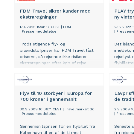
FDM Travel sikrer kunder mod
PLAY try
ekstraregninger
ny vinter
17.4.2026 15:48:17 CEST
|
FDM
23.2.2022 
|
Pressemeddelelse
|
Presseme
Trods stigende fly- og
Det islan
brændstofpriser har FDM Travel låst
imødekom
priserne, så rejsende ikke risikerer
rejselyst 
ekstraregninger efter køb af rejse.
flybillett
Samtidig inkluderer FDM Travel en ny
I dag åbne
Tryghedspakke i alle rejser.
vinterrute
billetpris
Flyv til 10 storbyer i Europa for
Lavprisf
700 kroner i gennemsnit
de tradi
30.9.2009 10:06:11 CEST
|
Travelmarket.dk
2.9.2009 10
|
Pressemeddelelse
|
Presseme
Gennemsnitsprisen for en flybillet fra
Seneste u
København til en af de ti mest
fra rejse