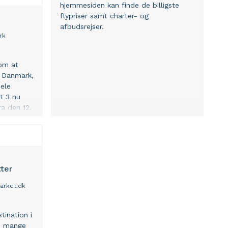
hjemmesiden kan finde de billigste
flypriser samt charter- og
afbudsrejser.
rk
 om at
i Danmark,
hele
t 3 nu
ra den 12.
til
me:
gentina.
stne
skinen
tter
mærkbar
særligt
arket.dk
.
tination i
en mange