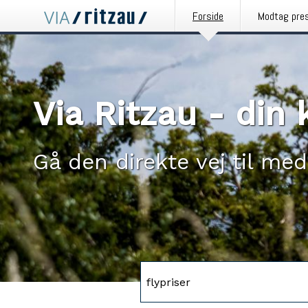
Forside
Modtag pre
Via Ritzau - di
Gå den direkte vej til med