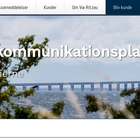
ssemeddelelser
Kunder
Om Via Ritzau
Bliv kunde
n kommunikationspl
ierne