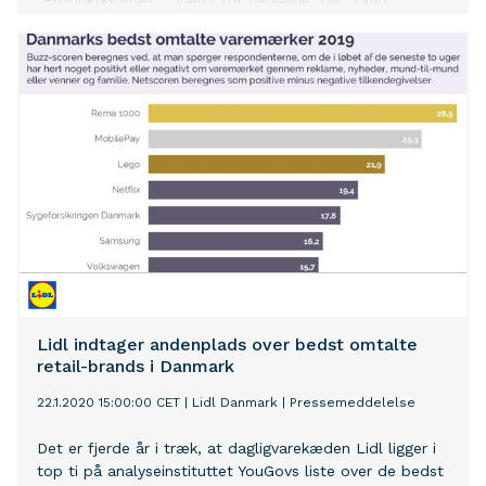
”Produktkvalitet”, ”Værdi for pengene” og ”Tillid”.
Samtidig fastholder Lidl andenpladsen, når det gælder
kundeloyalitet blandt 11 af landets dagligvarebutikker.
Lidl indtager andenplads over bedst omtalte
retail-brands i Danmark
22.1.2020 15:00:00 CET
|
Lidl Danmark
|
Pressemeddelelse
Det er fjerde år i træk, at dagligvarekæden Lidl ligger i
top ti på analyseinstituttet YouGovs liste over de bedst