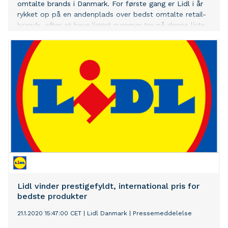
omtalte brands i Danmark. For første gang er Lidl i år
rykket op på en andenplads over bedst omtalte retail-
brands, efter at have ligget nummer tre på denne liste
siden 2015. Listerne er baseret på YouGovs interviews af
200 personer, der er repræsentative for den generelle
befolkning. Placeringerne giver grund til begejstring hos
Lidl: ”Den flotte placering som det niende bedst
omtalte brand i Danmark og nu andenbedste retail-
brand er resultatet af benhårdt arbejde i vores 124
butikker og hovedkontor. Det gør mig meget stolt, og
det sætter kun endnu mere strøm til den motor, der
hver dag arbejder hårdt for at skabe den bedste
indkøbsoplevelse for vores kunder”, udtaler Chief
Commercial Officer i Lidl, Robert Stekovic.
Indkøbsdirektøren peger blandt andet også på, at Lidls
mange nye koncepter har haft medvind i 2019.Det
gælder blandt andet videreførelsen af den digitale kun
Lidl vinder prestigefyldt, international pris for
bedste produkter
21.1.2020 15:47:00 CET
|
Lidl Danmark
|
Pressemeddelelse