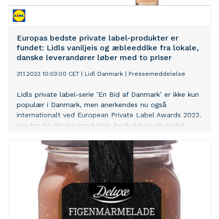
Europas bedste private label-produkter er
fundet: Lidls vaniljeis og æbleeddike fra lokale,
danske leverandører løber med to priser
31.1.2023 10:03:00 CET
|
Lidl Danmark
|
Pressemeddelelse
Lidls private label-serie ’En Bid af Danmark’ er ikke kun
populær i Danmark, men anerkendes nu også
internationalt ved European Private Label Awards 2023.
Her har to danske produkter, henholdsvis økologisk
æbleeddike fra lollandske Fra Fejø og økologisk vaniljeis
fra sydfynske Skarø Is, vundet hver sin kategori ved
uddelingen.