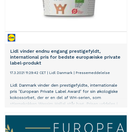
Lidl vinder endnu engang prestigefyldt,
international pris for bedste europæiske private
label-produkt
17.3.2021 11:29:42 CET
|
Lidl Danmark
|
Pressemeddelelse
Lidl Danmark vinder den prestigefyldte, internationale
pris ’European Private Label Award’ for sin økologiske
kokossorbet, der er en del af WH-serien, som
stjernekokken Wassim Hallal står bag. Prisen uddeles i
kategorien ’Frozen Food’ og er en af 11 kategorier, hvor
de bedste private label-produkter fra 17 europæiske
lande har kæmpet om priser. Lidl havde i alt fem
danskproducerede produkter nomineret.