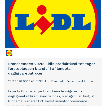
Karlens specialøl, økologisk Spring Ale og Ginger Beer.
Sidste år løb Lidl med sejren i to kategorier foran 200
af de bedste private label-produkter i Europa.
BrancheIndex 2020: Lidls produktkvalitet tager
førstepladsen blandt 11 af landets
dagligvarebutikker
29.9.2020 09:19:46 CEST
|
Lidl Danmark
|
Pressemeddelelse
Loyalty Groups årlige brancheundersøgelse for
dagligvarebutikker, BrancheIndex, slår igen i år fast, at
kunderne vurderer Lidl bedst indenfor områderne