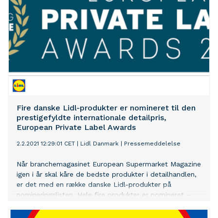
Fire danske Lidl-produkter er nomineret til den
prestigefyldte internationale detailpris,
European Private Label Awards
2.2.2021 12:29:01 CET
|
Lidl Danmark
|
Pressemeddelelse
Når branchemagasinet European Supermarket Magazine
igen i år skal kåre de bedste produkter i detailhandlen,
er det med en række danske Lidl-produkter på
nomineringslisten. Hele fire produkter er nomineret –
den danske Michelinkok Wassims Hallals økologiske
kokossorbet og Karl Johan svampesuppe samt de to