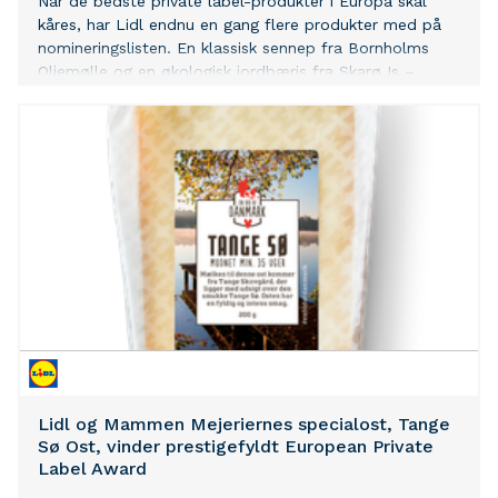
Når de bedste private label-produkter i Europa skal
kåres, har Lidl endnu en gang flere produkter med på
nomineringslisten. En klassisk sennep fra Bornholms
Oliemølle og en økologisk jordbæris fra Skarø Is –
begge fra kædens En Bid af Danmark-serie - er med i
finalen.
Lidl og Mammen Mejeriernes specialost, Tange
Sø Ost, vinder prestigefyldt European Private
Label Award