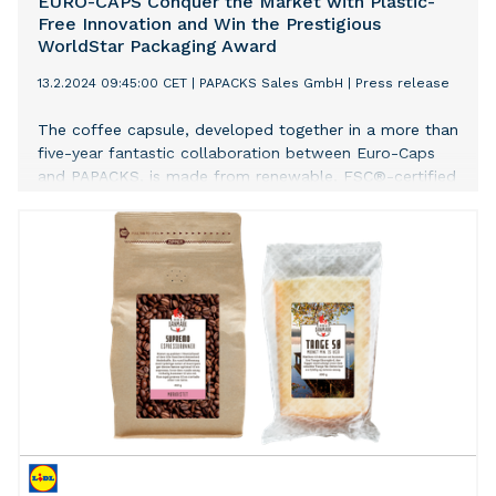
EURO-CAPS Conquer the Market with Plastic-
Free Innovation and Win the Prestigious
WorldStar Packaging Award
13.2.2024 09:45:00 CET
|
PAPACKS Sales GmbH
|
Press release
The coffee capsule, developed together in a more than
five-year fantastic collaboration between Euro-Caps
and PAPACKS, is made from renewable, FSC®-certified
raw materials, representing a significant advancement
in the sustainable packaging industry. It greatly
minimizes waste and optimizes resource usage. These
innovative oil-resistant and water-resistant fiber-based
coffee capsules ensure coffee freshness and enable
smooth use in capsule coffee machines, significantly
reducing environmental impact, in line with our
principles of social responsibility and circular economy.
With great pride and joy, we announce that PAPACKS
and Euro-Caps have been awarded the esteemed
WorldStar Packaging Award 2024 for their innovative
fiber-based coffee capsule. This honor from the World
Packaging Organization (WPO) recognizes our ongoing