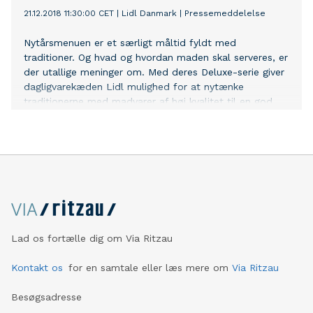
21.12.2018 11:30:00 CET
|
Lidl Danmark
|
Pressemeddelelse
Nytårsmenuen er et særligt måltid fyldt med
traditioner. Og hvad og hvordan maden skal serveres, er
der utallige meninger om. Med deres Deluxe-serie giver
dagligvarekæden Lidl mulighed for at nytænke
traditionerne med madvarer af høj kvalitet til en god
pris. Produktserien har flere testvindere iblandt sig til
priser, alle kan være med på.
Lad os fortælle dig om Via Ritzau
Kontakt os
for en samtale eller læs mere om
Via Ritzau
Besøgsadresse