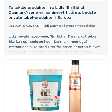
commitment to sustainability and high-quality
standards. With this step and the expansion to other
To lokale produkter fra Lidls ’En Bid af
compatible capsule models, Euro Caps, in
Danmark’-serie er nomineret til årets bedste
collaboration with PAPACK
private label-produkter i Europa
26.1.2024 13:02:23 CET
|
Lidl Danmark
|
Pressemeddelelse
Lidls private label-serie, 'En Bid af Danmark', trækker
ikke kun opmærksomhed i Danmark, men også
internationalt. To produkter fra serien er netop blevet
nomineret i hver deres kategori som årets bedste
private-label produkt i Europa. For de danske
leverandører af Hedekaffe og Mammen Mejerierne
repræsenterer nomineringen en betydelig anerkendelse
og samtidig en mulighed for at opnå international
opmærksomhed omkring deres lokale produkter.