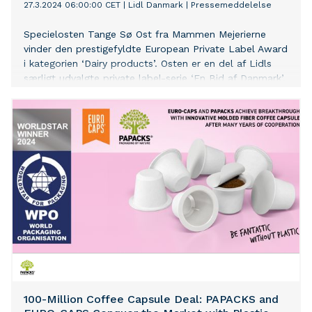
27.3.2024 06:00:00 CET
|
Lidl Danmark
|
Pressemeddelelse
Specielosten Tange Sø Ost fra Mammen Mejerierne
vinder den prestigefyldte European Private Label Award
i kategorien ‘Dairy products’. Osten er en del af Lidls
særligt udvalgte private label-serie ‘En Bid af Danmark’,
der består af produkter fra lokale, danske leverandører.
100-Million Coffee Capsule Deal: PAPACKS and