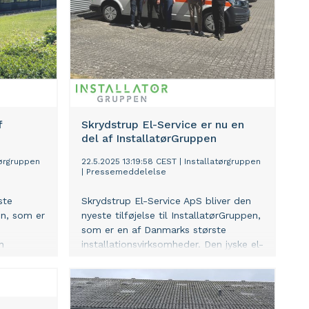
f
Skrydstrup El-Service er nu en
del af InstallatørGruppen
tørgruppen
22.5.2025 13:19:58 CEST
|
Installatørgruppen
|
Pressemeddelelse
ste
Skrydstrup El-Service ApS bliver den
pen, som er
nyeste tilføjelse til InstallatørGruppen,
som er en af Danmarks største
n
installationsvirksomheder. Den jyske el-
ed
virksomhed kommer derfor til at
en del af
udgøre en del af de nu 36 danske
installationsvirksomheder indenfor el-,
nfor el-,
vvs-, fiber samt ventilations- og