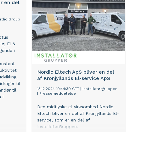
r en del
 og
kølesystemer.
rdic Group
otus
øj El &
gende i
onstant
uktivitet
Nordic Eltech ApS bliver en del
vikling,
af Kronjyllands El-service ApS
drager til
13.12.2024 10:44:30 CET
|
Installatørgruppen
ndør til
|
Pressemeddelelse
 i
Den midtjyske el-virksomhed Nordic
Eltech bliver en del af Kronjyllands El-
service, som er en del af
InstallatørGruppen.