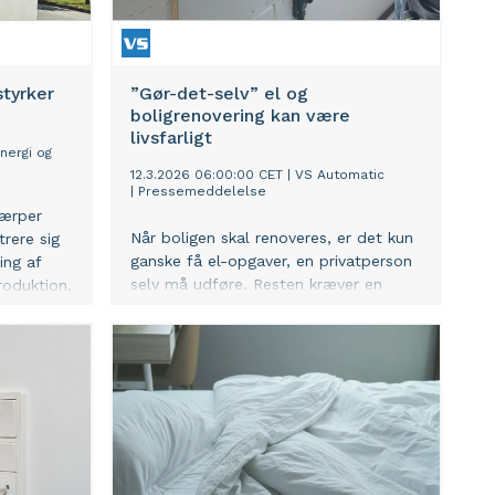
tyrker
”Gør-det-selv” el og
boligrenovering kan være
livsfarligt
nergi og
12.3.2026 06:00:00 CET
|
VS Automatic
|
Pressemeddelelse
kærper
Når boligen skal renoveres, er det kun
rere sig
ganske få el-opgaver, en privatperson
ing af
selv må udføre. Resten kræver en
roduktion.
autorisation, og konsekvenserne ved at
”gøre-det-selv” forkert kan være
alvorlige.
 Green og
nergy
-
ringen
gså