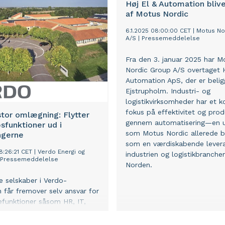
Høj El & Automation blive
vvs-, fiber samt ventilations-
af Motus Nordic
kølesystemer.
6.1.2025 08:00:00 CET
|
Motus No
A/S
|
Pressemeddelelse
Fra den 3. januar 2025 har M
Nordic Group A/S overtaget H
Automation ApS, der er belig
Ejstrupholm. Industri- og
logistikvirksomheder har et k
fokus på effektivitet og prod
stor omlægning: Flytter
gennem automatisering—en ud
bsfunktioner ud i
som Motus Nordic allerede bi
ngerne
som en værdiskabende levera
8:26:21 CET
|
Verdo Energi og
industrien og logistikbranchen
Pressemeddelelse
Norden.
e selskaber i Verdo-
 får fremover selv ansvar for
tefunktioner såsom HR, IT,
 Marketing og
tion. Ændringen skal styrke