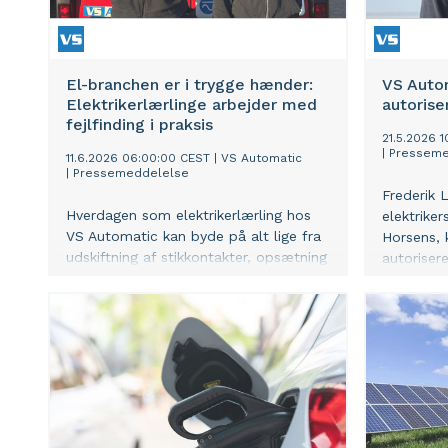
El-branchen er i trygge hænder:
VS Auto
Elektrikerlærlinge arbejder med
autorise
fejlfinding i praksis
21.5.2026 
|
Presseme
11.6.2026 06:00:00 CEST
|
VS Automatic
|
Pressemeddelelse
Frederik 
Hverdagen som elektrikerlærling hos
elektrike
VS Automatic kan byde på alt lige fra
Horsens, 
udskiftning af stikkontakter, opsætning
autorisere
af varmepumper, arbejde på eltavler
har genne
og rigtig meget andet. Ligegyldigt
installat
opgaven, er fejlfinding altid en vigtig
Erhvervsa
del af arbejdet – for hvad skal man
med et ek
gøre, hvis der ikke er strøm i
stikkontakten, ikke er lys i lamperne,
eller hvis fejlstrømsrelæet bliver ved
med at slå fra?