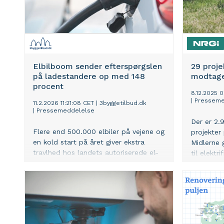
Elbilboom sender efterspørgslen
29 proje
på ladestandere op med 148
modtager
procent
8.12.2025 
|
Presseme
11.2.2026 11:21:08 CET
|
3byggetilbud.dk
|
Pressemeddelelse
Der er 2.
Flere end 500.000 elbiler på vejene og
projekter
en kold start på året giver ekstra
Midlerne g
travlhed hos landets autoriserede el-
til elektr
installatører.
styrker lo