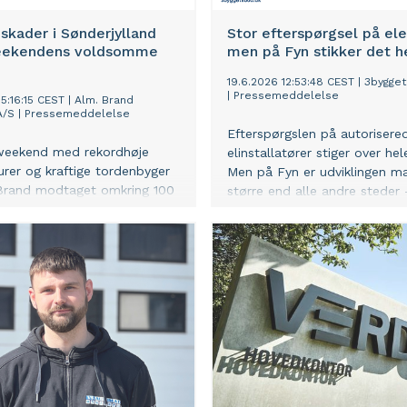
nskader i Sønderjylland
Stor efterspørgsel på ele
eekendens voldsomme
men på Fyn stikker det he
19.6.2026 12:53:48 CEST
|
3bygget
|
Pressemeddelelse
5:16:15 CEST
|
Alm. Brand
A/S
|
Pressemeddelelse
Efterspørgslen på autorisere
 weekend med rekordhøje
elinstallatører stiger over hel
rer og kraftige tordenbyger
Men på Fyn er udviklingen m
 Brand modtaget omkring 100
større end alle andre steder 
er om skader forårsaget af
søger 3byggetilbud.dk flere
g. Omkring halvdelen kommer
elinstallatører, der tager opg
erborg Kommune, som
Fyn for at følge med.
 det område, der er hårdest
r weekendens uvejr.