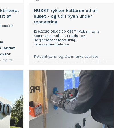
ktrikere,
HUSET rykker kulturen ud af
lt af
huset - og ud i byen under
renovering
ilbud.dk
12.6.2026 09:00:00 CEST
|
Københavns
Kommunes Kultur-, Fritids- og
Borgerserviceforvaltning
de
|
Pressemeddelelse
e landet.
arkant
Københavns og Danmarks ældste
- og nu
kulturhus skal renoveres fra efteråret i
år. Mens håndværkerne tager fat,
aver på
flytter HUSET sit kulturprogram ud i
København og fortsætter aktiviteterne
på nye scener og lokationer rundt om i
byen.