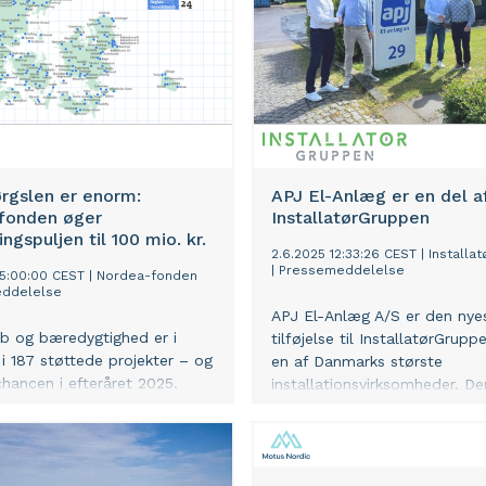
rgslen er enorm:
APJ El-Anlæg er en del a
fonden øger
InstallatørGruppen
ngspuljen til 100 mio. kr.
2.6.2025 12:33:26 CEST
|
Installa
|
Pressemeddelelse
05:00:00 CEST
|
Nordea-fonden
ddelelse
APJ El-Anlæg A/S er den nye
b og bæredygtighed er i
tilføjelse til InstallatørGrup
i 187 støttede projekter – og
en af Danmarks største
chancen i efteråret 2025.
installationsvirksomheder. De
nordsjællandske el-virksomh
kommer derfor til at udgøre 
de nu 37 danske
installationsvirksomheder inde