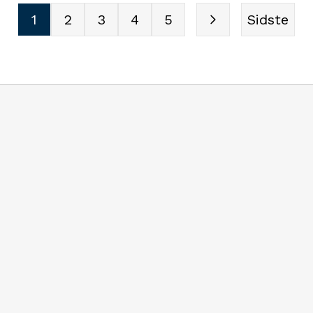
e forretningsben og sikre et
1
2
3
4
5
Sidste
kte ansvar for resultaterne.