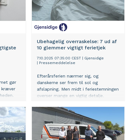
ter i de
åder,
arked i
, at Verdo
 kunne
Ubehagelig overraskelse: 7 ud af
varme og
gtigste
10 glemmer vigtigt ferietjek
7.10.2025 07:35:00 CEST
|
Gjensidige
|
Pressemeddelelse
Efterårsferien nærmer sig, og
mmet gør
danskerne ser frem til sol og
 kræver
afslapning. Men midt i feriestemningen
rheden.
overser mange en vigtig detalje.
 sikre
Væggelus kan nemlig forvandle
 du
hjemkomsten til et mareridt.
d og andre