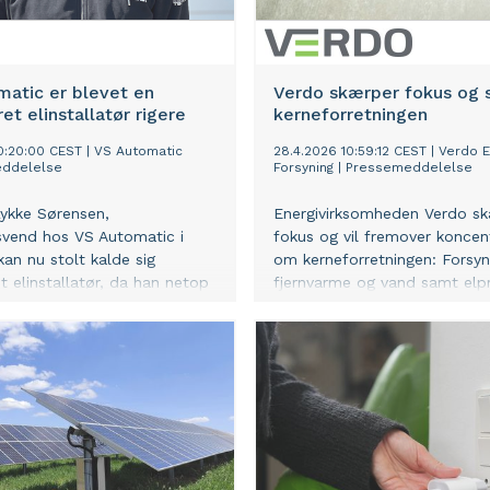
matic er blevet en
Verdo skærper fokus og s
ret elinstallatør rigere
kerneforretningen
10:20:00 CEST
|
VS Automatic
28.4.2026 10:59:12 CEST
|
Verdo E
ddelelse
Forsyning
|
Pressemeddelelse
Lykke Sørensen,
Energivirksomheden Verdo s
rsvend hos VS Automatic i
fokus og vil fremover koncent
kan nu stolt kalde sig
om kerneforretningen: Forsyn
t elinstallatør, da han netop
fjernvarme og vand samt elp
mført knap 2 års
Det indebærer et salg af
øruddannelse på
virksomhedens kommercielle
kademi Dania i Randers –
forretningsområder Verdo Go
semplarisk resultat.
Verdo Teknik, imens Verdo E
Systems fortsætter som et
selvstændigt selskab i Verdo
koncernen. Organisationsænd
ligger i tråd med sidste års
strategiskifte, men skyldes o