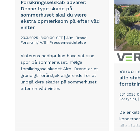
Forsikringsselskab advarer:
Denne type skade på
sommerhuset skal du være
ekstra opmærksom på efter våd
vinter
23.3.2025 13:00:00 CET
|
Alm. Brand
Forsikring A/S
|
Pressemeddelelse
Vinterens nedbør kan have sat sine
spor på sommerhuset. Ifølge
forsikringsselskabet Alm. Brand er et
Verdo i 
grundigt forårstjek afgørende for at
alle sta
undgå dyre skader på sommerhuset
forretni
efter en våd vinter.
23.1.2025 0
Forsyning
|
De enkelt
koncernen
alle støt
Indkøb og
Kommunika