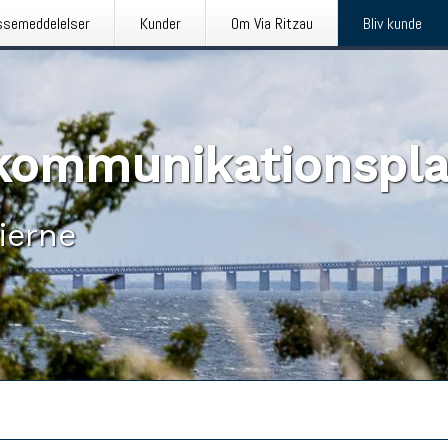
ssemeddelelser
Kunder
Om Via Ritzau
Bliv kunde
n kommunikationspl
ierne