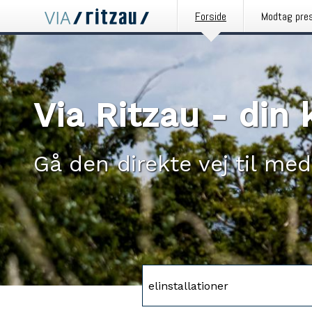
Forside
Modtag pre
Via Ritzau - di
Gå den direkte vej til med