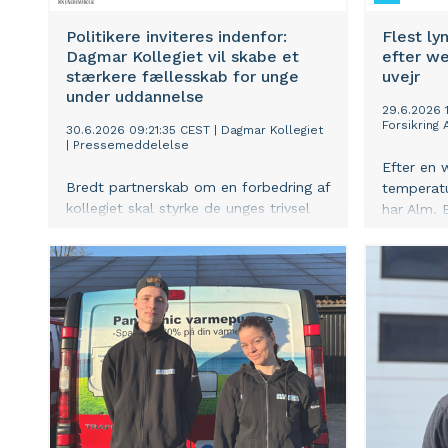
Politikere inviteres indenfor:
Flest ly
Dagmar Kollegiet vil skabe et
efter w
stærkere fællesskab for unge
uvejr
under uddannelse
29.6.2026 1
Forsikring 
30.6.2026 09:21:35 CEST
|
Dagmar Kollegiet
|
Pressemeddelelse
Efter en
Bredt partnerskab om en forbedring af
temperatu
kollegiet skal styrke de unges trivsel
har Alm.
og bidrage til, at flere vælger at bo i
anmeldels
Ribe både under og efter deres
lynnedsla
uddannelse.
fra Sønd
dermed er
ramt efte