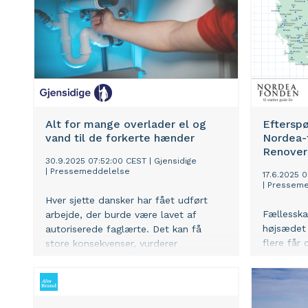
Alt for mange overlader el og
Efterspø
vand til de forkerte hænder
Nordea-
Renoveri
30.9.2025 07:52:00 CEST
|
Gjensidige
|
Pressemeddelelse
17.6.2025 
|
Presseme
Hver sjette dansker har fået udført
Fællesska
arbejde, der burde være lavet af
højsædet 
autoriserede faglærte. Det kan få
flere får 
store konsekvenser, vurderer
erhvervsorganisation og
forsikringsselskab.